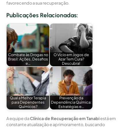
favorecendo a sua recuperação.
Publicações Relacionadas:
Combate às Drogas no
O Vício em Jogos de
Brasil: Ações, Desafios
Azar Tem Cura?
e…
Descubra!
Qual a Melhor Terapia
Prevenção da
para Dependentes
Dependência Química:
Químicos?
Estratégias e…
A equipe da
Clínica de Recuperação em Tanabi
está em
constante atualização e aprimoramento, buscando