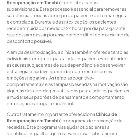
Recuperação em Tanabi
é a desintoxicação
supervisionada. Este processo é essencial para remover as
substâncias tóxicas do corpo do paciente de forma segura
e controlada. Durante a desintoxicação, os pacientes
recebem cuidados médicos 24 horas por dia para garantir
que possam passar por esse período difícil com o mínimo de
desconforto possível.
Além da desintoxicação, a clínica também oferece terapias
individuais e em grupo para ajudar os pacientes a entender
as causas subjacentes de sua dependência e desenvolver
estratégias saudáveis para lidar com o estresse e as
emoções negativas. As terapias cognitivo-
comportamentais e as terapias baseadas na motivação são
algumas das abordagens utilizadas para ajudar os pacientes
a mudar seus padrões de pensamento e comportamento
em relação às drogas e ao álcool.
Outro tratamento importante oferecido na
Clínica de
Recuperação em Tanabi
é o programa de prevenção de
recaídas. Este programa visa ajudar os pacientes a
identificar os gatilhos que os levam a usar substâncias e