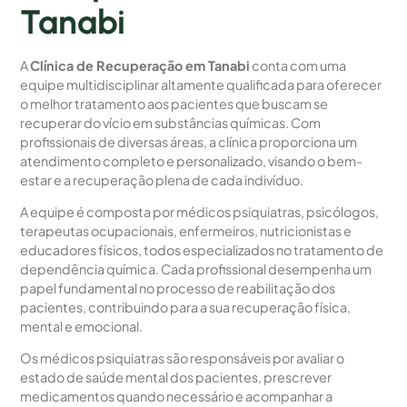
Tanabi
A
Clínica de Recuperação em Tanabi
conta com uma
equipe multidisciplinar altamente qualificada para oferecer
o melhor tratamento aos pacientes que buscam se
recuperar do vício em substâncias químicas. Com
profissionais de diversas áreas, a clínica proporciona um
atendimento completo e personalizado, visando o bem-
estar e a recuperação plena de cada indivíduo.
A equipe é composta por médicos psiquiatras, psicólogos,
terapeutas ocupacionais, enfermeiros, nutricionistas e
educadores físicos, todos especializados no tratamento de
dependência química. Cada profissional desempenha um
papel fundamental no processo de reabilitação dos
pacientes, contribuindo para a sua recuperação física,
mental e emocional.
Os médicos psiquiatras são responsáveis por avaliar o
estado de saúde mental dos pacientes, prescrever
medicamentos quando necessário e acompanhar a