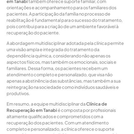
em Tanabi
também oferece suporte familiar, com
orientações e acompanhamento para os familiares dos
pacientes. A participação da família no processo de
reabilitação é fundamental para o sucesso do tratamento,
pois contribui para a criação de um ambiente favorável à
recuperação do paciente.
A abordagem multidisciplinar adotada pela clínica permite
uma visão ampla e integrada do tratamento da
dependência química, considerando não apenas os
aspectos físicos, mas também os emocionais, sociais e
familiares. Dessa forma, os pacientes recebem um
atendimento completo e personalizado, que visa não
apenas a abstinência das substâncias, mas também a sua
reintegração na sociedade como indivíduos saudáveis e
produtivos.
Em resumo, a equipe multidisciplinar da
Clínica de
Recuperação em Tanabi
é composta por profissionais
altamente qualificados e comprometidos com a
recuperação dos pacientes. Com um atendimento
completo e personalizado, a clínica oferece o suporte