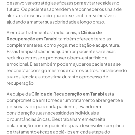
desenvolver estratégias eficazes para evitar recaídas no
futuro. Os pacientes aprendem a reconhecer os sinais de
alerta e a buscar apoio quando se sentirem vulneráveis,
ajudando a manter sua sobriedade a longo prazo.
Além dos tratamentos tradicionais, a
Clínica de
Recuperação em Tanabi
também oferece terapias
complementares, como yoga, meditação e acupuntura.
Essas terapias holísticas ajudam os pacientes a relaxar,
reduzir o estresse e promover o bem-estar físico e
emocional. Elas também podem ajudar os pacientes a se
reconectar consigo mesmos e com os outros, fortalecendo
sua resiliência e autoestima durante o processo de
recuperação.
A equipe da
Clínica de Recuperação em Tanabi
está
comprometida em fornecer um tratamento abrangente e
personalizado para cada paciente, levando em
consideração suas necessidades individuais e
circunstâncias únicas. Eles trabalham em estreita
colaboração com os pacientes para desenvolver um plano
de tratamento eficaz e apoiá-los em cada etapa do