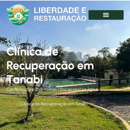
Clínica de
Recuperação em
Tanabi
Confira tudo sobre nossas clínicas nesta página
Home
|
Clínica de Recuperação em Tanabi