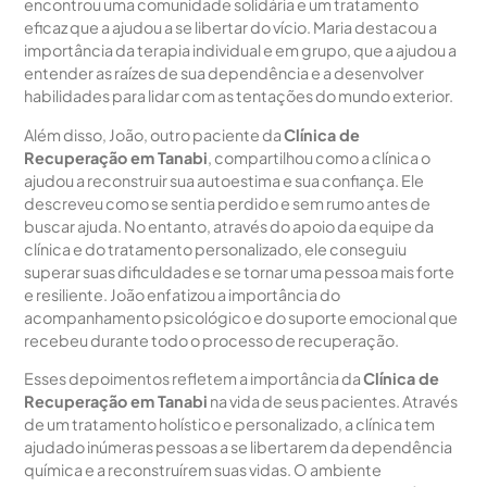
encontrou uma comunidade solidária e um tratamento
eficaz que a ajudou a se libertar do vício. Maria destacou a
importância da terapia individual e em grupo, que a ajudou a
entender as raízes de sua dependência e a desenvolver
habilidades para lidar com as tentações do mundo exterior.
Além disso, João, outro paciente da
Clínica de
Recuperação em Tanabi
, compartilhou como a clínica o
ajudou a reconstruir sua autoestima e sua confiança. Ele
descreveu como se sentia perdido e sem rumo antes de
buscar ajuda. No entanto, através do apoio da equipe da
clínica e do tratamento personalizado, ele conseguiu
superar suas dificuldades e se tornar uma pessoa mais forte
e resiliente. João enfatizou a importância do
acompanhamento psicológico e do suporte emocional que
recebeu durante todo o processo de recuperação.
Esses depoimentos refletem a importância da
Clínica de
Recuperação em Tanabi
na vida de seus pacientes. Através
de um tratamento holístico e personalizado, a clínica tem
ajudado inúmeras pessoas a se libertarem da dependência
química e a reconstruírem suas vidas. O ambiente