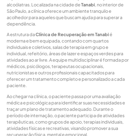
alcoólatras. Localizada na cidade de
Tanabi
, no interior de
São Paulo, a clínica oferece um ambiente tranquilo e
acolhedor para aqueles que buscam ajuda para superar a
dependência.
A estrutura da
Clínica de Recuperação em Tanabi
é
moderna e bem equipada, contando com quartos
individuais e coletivos, salas de terapia em grupo e
individual, refeitório, áreas de lazer e espaços verdes para
atividades ao ar livre. A equipe multidisciplinar é formada por
médicos, psicólogos, terapeutas ocupacionais,
nutricionistas e outros profissionais capacitados para
oferecer um tratamento completo e personalizado a cada
paciente.
Ao chegar na clínica, o paciente passa por uma avaliação
médica e psicológica para identificar suas necessidades e
traçar um plano de tratamento adequado. Durante o
período de internação, o paciente participa de atividades
terapêuticas, como grupos de apoio, terapias individuais,
atividades físicas e recreativas, visando promover a sua
recuperação física, mental e emocional.