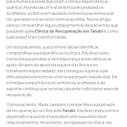
para muitas pessoas que lutam contra a dependência
química. Através de um tratamento personalizado e
acolhedor, a clínica tem ajudado inúmeros pacientes a se
recuperarem e a reconstruírem suas vidas. Neste artigo,
vamos compartilhar alguns depoimentos de pacientes que
passaram pela
Clínica de Recuperação em Tanabi
e como
suas vidas foram transformadas.
Um dos pacientes, que prefere não se identificar,
compartilhou sua experiência na clínica. Ele descreveu
como estava perdido e sem esperança antes de buscar
ajuda. Através do apoio da equipe da clínica e do
tratamento especializado, ele conseguiu superar suas
dificuldades e encontrar uma nova perspectiva de vida. Ele
enfatizou a importância do ambiente acolhedor e do
suporte contínuo que recebeu durante todo o processo de
recuperação.
Outro paciente, Maria, também compartilhou sua jornada
de recuperação na Clínica de
Tanabi
. Ela descreveu como a
dependência química havia destruído sua vida e seus
relacionamentos. No entanto, ao ingressar na clínica, ela