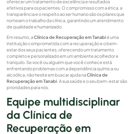
oferecer um tratamento de excelência e resultados
efetivos para os pacientes. O compromisso com a ética, a
transparência e o respeito ao ser humano são os pilares que
norteiam o trabalho da clínica, garantindo um atendimento
de qualidade e humanizado.
Em resumo, a
Clínica de Recuperação em Tanabi
é uma
instituição comprometida com a recuperação e o bem-
estar dos seus pacientes, oferecendo um tratamento
completo e personalizado em um ambiente acolhedor e
tranquilo. Se você ou alguém que você conhece está
enfrentando problemas com a dependência química ou
alcoólica, não hesite em buscar ajuda na
Clínica de
Recuperação em Tanabi
. A sua saúde e o seu bem-estar são
prioridades para nós.
Equipe multidisciplinar
da Clínica de
Recuperação em