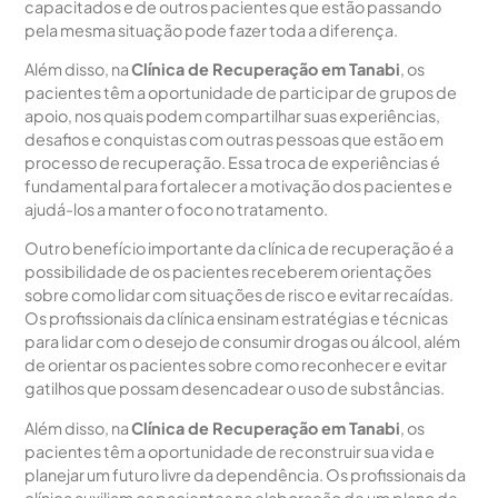
capacitados e de outros pacientes que estão passando
pela mesma situação pode fazer toda a diferença.
Além disso, na
Clínica de Recuperação em Tanabi
, os
pacientes têm a oportunidade de participar de grupos de
apoio, nos quais podem compartilhar suas experiências,
desafios e conquistas com outras pessoas que estão em
processo de recuperação. Essa troca de experiências é
fundamental para fortalecer a motivação dos pacientes e
ajudá-los a manter o foco no tratamento.
Outro benefício importante da clínica de recuperação é a
possibilidade de os pacientes receberem orientações
sobre como lidar com situações de risco e evitar recaídas.
Os profissionais da clínica ensinam estratégias e técnicas
para lidar com o desejo de consumir drogas ou álcool, além
de orientar os pacientes sobre como reconhecer e evitar
gatilhos que possam desencadear o uso de substâncias.
Além disso, na
Clínica de Recuperação em Tanabi
, os
pacientes têm a oportunidade de reconstruir sua vida e
planejar um futuro livre da dependência. Os profissionais da
clínica auxiliam os pacientes na elaboração de um plano de