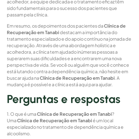
acolhedor, a equipe dedicada e o tratamento eficaz têm
sido fundamentais para o sucesso dos pacientes que
passam pela clínica.
Em resumo, os depoimentos dos pacientes da
Clínica de
Recuperação em Tanabi
destacam a importância do
tratamento especializado e do apoio contínuo na jornada de
recuperação. Através de uma abordagem holística e
acolhedora, a clínica tem ajudado inúmeras pessoas a
superarem suas dificuldades e a encontrarem uma nova
perspectiva de vida. Se você ou alguém que você conhece
está lutando contra a dependência química, não hesite em
buscar ajuda na
Clínica de Recuperação em Tanabi
. A
mudança é possível e a clínica está aqui para ajudar.
Perguntas e respostas
1. O que é uma
Clínica de Recuperação em Tanabi
?
Uma
Clínica de Recuperação em Tanabi
é um local
especializado no tratamento de dependência química e
alcoolismo.