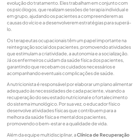
evolução do tratamento. Eles trabalham em conjunto com
os psicólogos, que realizam sessões de terapia individual e
em grupo, ajudando os pacientes a compreenderem as
causas do vício e a desenvolverem estratégias para superá-
lo.
Os terapeutas ocupacionais têm um papel importante na
reintegração social dos pacientes, promovendo atividades
que estimulam a criatividade, a autonomia e a socialização.
Já os enfermeiros cuidam da saúde física dos pacientes,
garantindo que recebam os cuidados necessários e
acompanhando eventuais complicações de saúde.
A nutricionista é responsável por elaborar um plano alimentar
adequado às necessidades de cada paciente, visando a
recuperação do seu estado nutricional e o fortalecimento
do sistema imunológico. Por sua vez, o educador físico
desenvolve atividades físicas que contribuem para a
melhora da saúde física e mental dos pacientes,
promovendo o bem-estar e a qualidade de vida.
Além da equipe multidisciplinar, a
Clínica de Recuperação