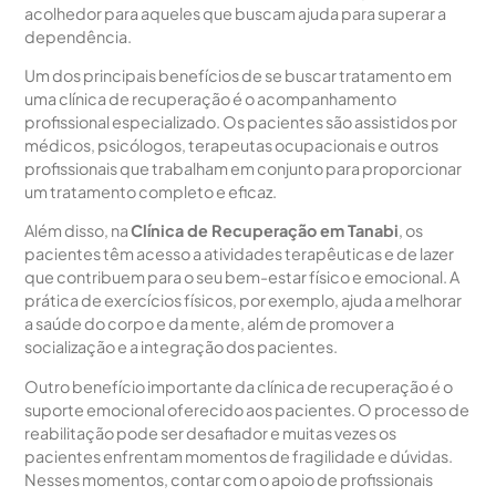
acolhedor para aqueles que buscam ajuda para superar a
dependência.
Um dos principais benefícios de se buscar tratamento em
uma clínica de recuperação é o acompanhamento
profissional especializado. Os pacientes são assistidos por
médicos, psicólogos, terapeutas ocupacionais e outros
profissionais que trabalham em conjunto para proporcionar
um tratamento completo e eficaz.
Além disso, na
Clínica de Recuperação em Tanabi
, os
pacientes têm acesso a atividades terapêuticas e de lazer
que contribuem para o seu bem-estar físico e emocional. A
prática de exercícios físicos, por exemplo, ajuda a melhorar
a saúde do corpo e da mente, além de promover a
socialização e a integração dos pacientes.
Outro benefício importante da clínica de recuperação é o
suporte emocional oferecido aos pacientes. O processo de
reabilitação pode ser desafiador e muitas vezes os
pacientes enfrentam momentos de fragilidade e dúvidas.
Nesses momentos, contar com o apoio de profissionais