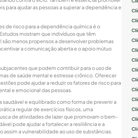
Cl
eis para ajudar as pessoas a superar a dependência e
Cl
Cl
ores de risco para a dependência química é o
Cl
s. Estudos mostram que indivíduos que têm
Cl
l são menos propensos a desenvolver problemas
incentivar a comunicação aberta e o apoio mútuo
Cl
Cl
subjacentes que podem contribuir para o uso de
Cl
as de saúde mental e estresse crônico. Oferecer
Cl
stões pode ajudar a reduzir os fatores de risco para
Cl
ental e emocional das pessoas.
Cl
da saudável e equilibrado como forma de prevenir a
prática regular de exercícios físicos, uma
Cl
busca de atividades de lazer que promovam o bem-
Cl
ável pode ajudar a fortalecer a resiliência e a
Cli
o assim a vulnerabilidade ao uso de substâncias.