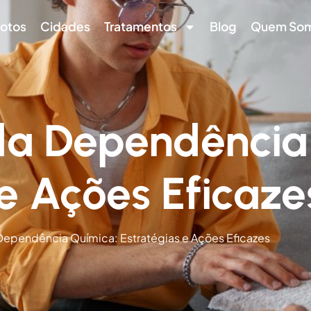
otos
Cidades
Tratamentos
Blog
Quem So
da Dependência
 e Ações Eficaze
ependência Química: Estratégias e Ações Eficazes