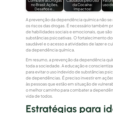
Combate às Drogas
Causados pelo Uso
Fatore
no Brasil: Ações,
da Cocaína:
uso d
Desafios e…
Impactos!
A prevenção da dependência química não se 
os riscos das drogas. É necessário também 
de habilidades sociais e emocionais, que sã
substâncias psicoativas. O fortalecimento dos 
saudável e o acesso a atividades de lazer e 
da dependência química.
Em resumo, a prevenção da dependência quím
toda a sociedade. A educação e conscientiza
para evitar o uso indevido de substâncias psic
de dependências. É preciso investir em açõe
às pessoas que estão em situação de vulnera
o melhor caminho para combater a dependênci
vida de todos.
Estratégias para id