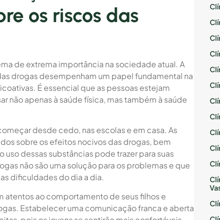
Cl
re os riscos das
Cl
Cl
Cl
ma de extrema importância na sociedade atual. A
Cl
s das drogas desempenham um papel fundamental na
Cl
coativas. É essencial que as pessoas estejam
ar não apenas à saúde física, mas também à saúde
Cl
Cl
começar desde cedo, nas escolas e em casa. As
Cl
ados sobre os efeitos nocivos das drogas, bem
Cl
 uso dessas substâncias pode trazer para suas
Cl
drogas não são uma solução para os problemas e que
as dificuldades do dia a dia.
Cl
Va
m atentos ao comportamento de seus filhos e
Cl
gas. Estabelecer uma comunicação franca e aberta
Cl
citas, pois os jovens se sentirão mais confortáveis