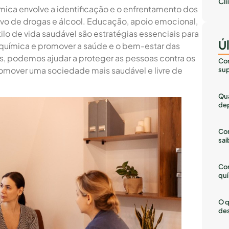
Cl
ica envolve a identificação e o enfrentamento dos
ivo de drogas e álcool. Educação, apoio emocional,
lo de vida saudável são estratégias essenciais para
Ú
química e promover a saúde e o bem-estar das
s, podemos ajudar a proteger as pessoas contra os
Com
omover uma sociedade mais saudável e livre de
sup
Qua
dep
Com
sai
Co
quí
O q
des