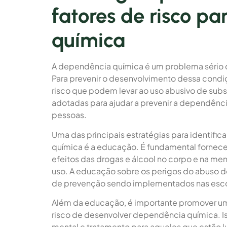
fatores de risco p
química
A dependência química é um problema sério 
Para prevenir o desenvolvimento dessa condiçã
risco que podem levar ao uso abusivo de subs
adotadas para ajudar a prevenir a dependênc
pessoas.
Uma das principais estratégias para identifica
química é a educação. É fundamental fornecer
efeitos das drogas e álcool no corpo e na me
uso. A educação sobre os perigos do abuso
de prevenção sendo implementados nas esc
Além da educação, é importante promover um
risco de desenvolver dependência química. Is
mental e tratamento para aqueles que estão l