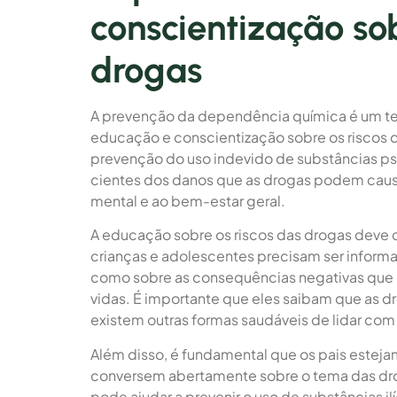
conscientização sob
drogas
A prevenção da dependência química é um te
educação e conscientização sobre os risco
prevenção do uso indevido de substâncias psi
cientes dos danos que as drogas podem caus
mental e ao bem-estar geral.
A educação sobre os riscos das drogas deve 
crianças e adolescentes precisam ser inform
como sobre as consequências negativas que o
vidas. É importante que eles saibam que as 
existem outras formas saudáveis de lidar com 
Além disso, é fundamental que os pais esteja
conversem abertamente sobre o tema das dro
pode ajudar a prevenir o uso de substâncias ilí