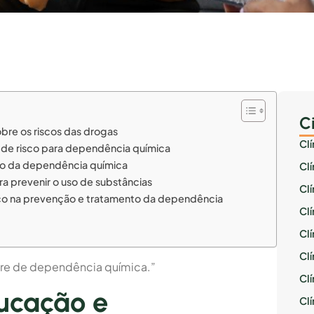
C
bre os riscos das drogas
Cl
es de risco para dependência química
ão da dependência química
Cl
ara prevenir o uso de substâncias
Cl
ico na prevenção e tratamento da dependência
Cl
Cl
Clí
ivre de dependência química.”
Cl
ucação e
Cl