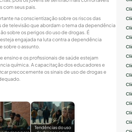
s com seus pais.
Cl
nte na conscientização sobre os riscos das
Cl
s de televisão que abordam o tema da dependência
Cl
ção sobre os perigos do uso de drogas. É
Cl
steja engajada na luta contra a dependência
 sobre o assunto.
Cl
Cl
de ensino e os profissionais de saúde estejam
ncia química. A capacitação dos educadores e
Cl
ificar precocemente os sinais de uso de drogas e
Cl
dequado.
Cl
Cl
Cl
Cl
Cl
Tendências do uso
Cl