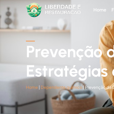
Home
F
Prevenção 
Estratégias
Home
|
Dependente químico
|
Prevenção da D