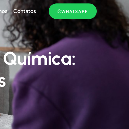
mos
Contatos
WHATSAPP
 Química:
s