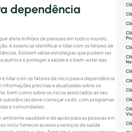
Cl
ara dependência
Cl
Cl
Cl
Pr
que afeta milhões de pessoas em todo o mundo.
o, é essencial identificar e lidar com os fatores de
Cl
tâncias. Existem várias estratégias que podem ser
Cl
ia química e proteger a saúde e o bem-estar das
Ne
Cl
r e lidar com os fatores de risco para a dependência
Cl
 informações precisas e atualizadas sobre os
Cl
nte, bem como sobre os riscos associados ao seu
 de substâncias deve começar cedo, com programas
Cl
olas e comunidades.
Cl
Vis
 ambiente saudável e de apoio para as pessoas em
Cl
so inclui fornecer acesso a serviços de saúde
utando contra o vício. Também é essencial promover