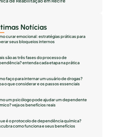
inica de Reabilitação em Recife
ltimas Notícias
o curar emocional: estratégias práticas para
erar seus bloqueios internos
is são as três fases do processo de
endência? entenda cada etapa na prática
o faço para internar um usuário de drogas?
ba o que considerar e os passos essenciais
mo um psicólogo pode ajudar um dependente
mico? veja os benefícios reais
ue é o protocolo de dependência química?
cubra como funciona e seus benefícios