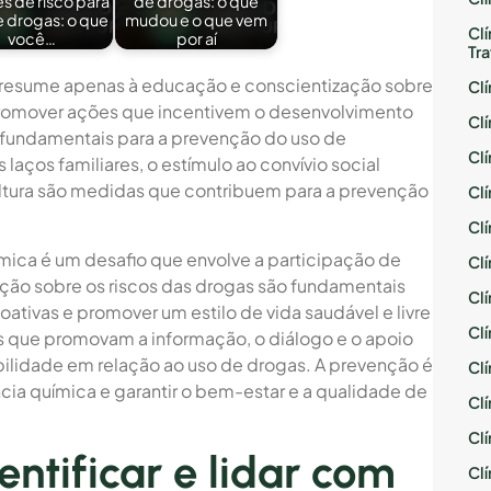
s de risco para
de drogas: o que
e drogas: o que
mudou e o que vem
Cl
você…
por aí
Tr
resume apenas à educação e conscientização sobre
Cl
promover ações que incentivem o desenvolvimento
Cl
o fundamentais para a prevenção do uso de
Cl
laços familiares, o estímulo ao convívio social
cultura são medidas que contribuem para a prevenção
Cl
Cl
ica é um desafio que envolve a participação de
Cl
ção sobre os riscos das drogas são fundamentais
Cl
oativas e promover um estilo de vida saudável e livre
Cl
s que promovam a informação, o diálogo e o apoio
bilidade em relação ao uso de drogas. A prevenção é
Cl
a química e garantir o bem-estar e a qualidade de
Cl
Cl
entificar e lidar com
Cl