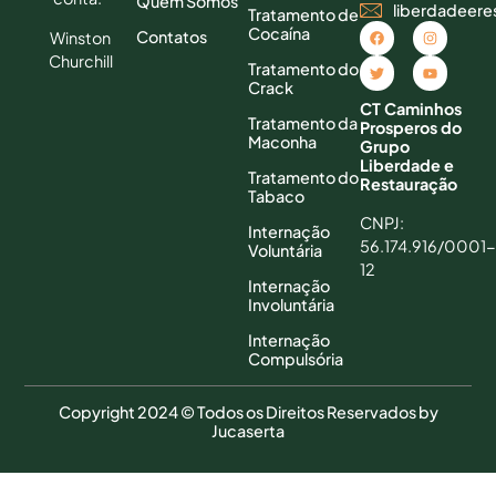
Quem Somos
liberdadeer
Tratamento de
Cocaína
Contatos
Winston
Churchill
Tratamento do
Crack
CT Caminhos
Tratamento da
Prosperos do
Maconha
Grupo
Liberdade e
Tratamento do
Restauração
Tabaco
CNPJ:
Internação
56.174.916/0001-
Voluntária
12
Internação
Involuntária
Internação
Compulsória
Copyright 2024 © Todos os Direitos Reservados by
Jucaserta