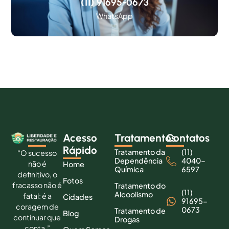
(11) 91695-0673
WhatsApp
Acesso
Tratamentos
Contatos
Rápido
Tratamento da
(11)
“O sucesso
Dependência
4040-
não é
Home
Química
6597
definitivo, o
Fotos
fracasso não é
Tratamento do
(11)
Alcoolismo
fatal: é a
Cidades
91695-
coragem de
0673
Tratamento de
Blog
continuar que
Drogas
conta.”