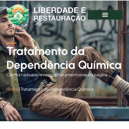
Tratamento da
Dependência Química
Confira tudo sobre nossos tratamentos nesta página
Home
|
Tratamento da Dependência Química