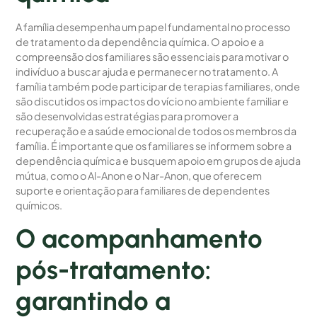
A família desempenha um papel fundamental no processo
de tratamento da dependência química. O apoio e a
compreensão dos familiares são essenciais para motivar o
indivíduo a buscar ajuda e permanecer no tratamento. A
família também pode participar de terapias familiares, onde
são discutidos os impactos do vício no ambiente familiar e
são desenvolvidas estratégias para promover a
recuperação e a saúde emocional de todos os membros da
família. É importante que os familiares se informem sobre a
dependência química e busquem apoio em grupos de ajuda
mútua, como o Al-Anon e o Nar-Anon, que oferecem
suporte e orientação para familiares de dependentes
químicos.
O acompanhamento
pós-tratamento:
garantindo a