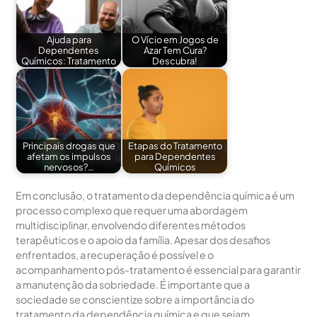
Ajuda para
O Vício em Jogos de
Dependentes
Azar Tem Cura?
Químicos: Tratamento
Descubra!
Principais drogas que
Etapas do Tratamento
afetam os impulsos
para Dependentes
nervosos?…
Químicos
Em conclusão, o tratamento da dependência química é um
processo complexo que requer uma abordagem
multidisciplinar, envolvendo diferentes métodos
terapêuticos e o apoio da família. Apesar dos desafios
enfrentados, a recuperação é possível e o
acompanhamento pós-tratamento é essencial para garantir
a manutenção da sobriedade. É importante que a
sociedade se conscientize sobre a importância do
tratamento da dependência química e que sejam