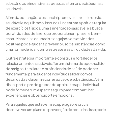
substâncias e incentivar as pessoas a tomar decisões mais
saudáveis.
Além da educação, é essencial promover um estilo de vida
saudável e equilibrado. Isso inclui incentivar a prática regular
de exercícios físicos, uma alimentação saudável e a busca
por atividades de lazer que proporcionem prazer e bem-
estar. Manter-se ocupado e engajado em atividades
positivas pode ajudar a prevenir o uso de substâncias como
uma forma de lidar com o estresse e as dificuldades da vida.
Outra estratégia importante é construir e fortalecer os
relacionamentos saudáveis. Ter um sistema de apoio sólido
de amigos, familiares e profissionais de saúde pode ser
fundamental para ajudar os indivíduos a lidar com os
desafios da vida sem recorrer ao uso de substâncias. Além
disso, participar de grupos de apoio e terapia individual
pode fornecer um espaço seguro para compartilhar
experiências e obter suporte emocional.
Para aqueles que estão em recuperação, é crucial
desenvolver um plano de prevenção de recaídas. Isso pode