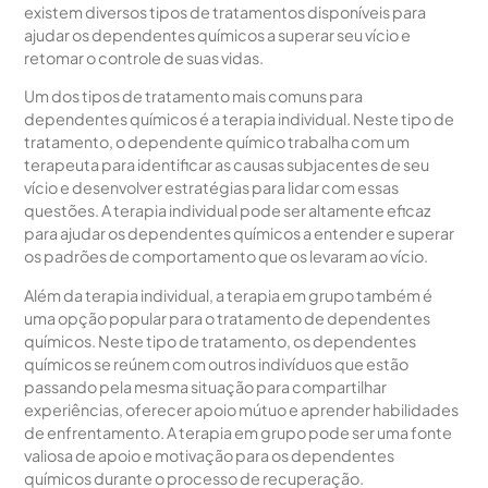
existem diversos tipos de tratamentos disponíveis para
ajudar os dependentes químicos a superar seu vício e
retomar o controle de suas vidas.
Um dos tipos de tratamento mais comuns para
dependentes químicos é a terapia individual. Neste tipo de
tratamento, o dependente químico trabalha com um
terapeuta para identificar as causas subjacentes de seu
vício e desenvolver estratégias para lidar com essas
questões. A terapia individual pode ser altamente eficaz
para ajudar os dependentes químicos a entender e superar
os padrões de comportamento que os levaram ao vício.
Além da terapia individual, a terapia em grupo também é
uma opção popular para o tratamento de dependentes
químicos. Neste tipo de tratamento, os dependentes
químicos se reúnem com outros indivíduos que estão
passando pela mesma situação para compartilhar
experiências, oferecer apoio mútuo e aprender habilidades
de enfrentamento. A terapia em grupo pode ser uma fonte
valiosa de apoio e motivação para os dependentes
químicos durante o processo de recuperação.