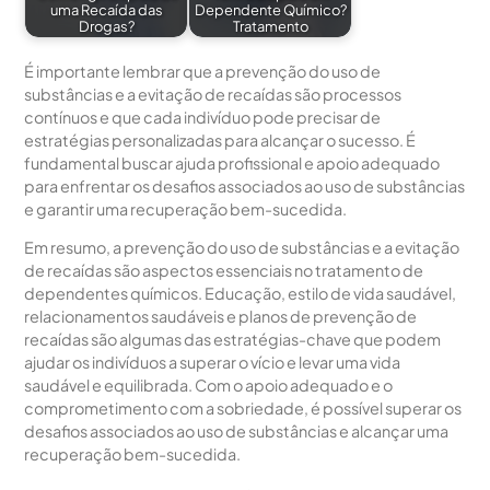
uma Recaída das
Dependente Químico?
Drogas?
Tratamento
É importante lembrar que a prevenção do uso de
substâncias e a evitação de recaídas são processos
contínuos e que cada indivíduo pode precisar de
estratégias personalizadas para alcançar o sucesso. É
fundamental buscar ajuda profissional e apoio adequado
para enfrentar os desafios associados ao uso de substâncias
e garantir uma recuperação bem-sucedida.
Em resumo, a prevenção do uso de substâncias e a evitação
de recaídas são aspectos essenciais no tratamento de
dependentes químicos. Educação, estilo de vida saudável,
relacionamentos saudáveis e planos de prevenção de
recaídas são algumas das estratégias-chave que podem
ajudar os indivíduos a superar o vício e levar uma vida
saudável e equilibrada. Com o apoio adequado e o
comprometimento com a sobriedade, é possível superar os
desafios associados ao uso de substâncias e alcançar uma
recuperação bem-sucedida.