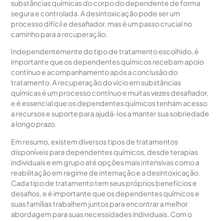
substâncias químicas do corpo do dependente de forma
segura e controlada. A desintoxicação pode ser um
processo difícil e desafiador, mas é um passo crucial no
caminho para a recuperação.
Independentemente do tipo de tratamento escolhido, é
importante que os dependentes químicos recebam apoio
contínuo e acompanhamento após a conclusão do
tratamento. A recuperação do vício em substâncias
químicas é um processo contínuo e muitas vezes desafiador,
e é essencial que os dependentes químicos tenham acesso
a recursos e suporte para ajudá-los a manter sua sobriedade
a longo prazo.
Em resumo, existem diversos tipos de tratamentos
disponíveis para dependentes químicos, desde terapias
individuais e em grupo até opções mais intensivas como a
reabilitação em regime de internação e a desintoxicação.
Cada tipo de tratamento tem seus próprios benefícios e
desafios, e é importante que os dependentes químicos e
suas famílias trabalhem juntos para encontrar a melhor
abordagem para suas necessidades individuais. Com o