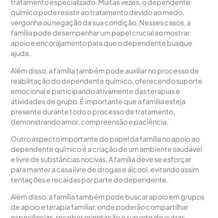
tratamento especializado. Muitas vezes, o dependente
químico pode resistir ao tratamento devido ao medo,
vergonha ou negação da sua condição. Nesses casos, a
família pode desempenhar um papel crucial ao mostrar
apoio e encorajamento para que o dependente busque
ajuda.
Além disso, a família também pode auxiliar no processo de
reabilitação do dependente químico, oferecendo suporte
emocional e participando ativamente das terapias e
atividades de grupo. É importante que a família esteja
presente durante todo o processo de tratamento,
demonstrando amor, compreensão e paciência.
Outro aspecto importante do papel da família no apoio ao
dependente químico é a criação de um ambiente saudável
e livre de substâncias nocivas. A família deve se esforçar
para manter a casa livre de drogas e álcool, evitando assim
tentações e recaídas por parte do dependente.
Além disso, a família também pode buscar apoio em grupos
de apoio e terapia familiar, onde poderão compartilhar
experiências, receber orientação e suporte de outras