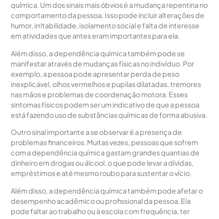
química. Um dos sinais mais óbvios é a mudança repentina no
comportamento da pessoa. Isso pode incluir alterações de
humor, irritabilidade, isolamento social e falta de interesse
em atividades que antes eram importantes para ela.
Além disso, a dependência química também pode se
manifestar através de mudanças físicas no indivíduo. Por
exemplo, a pessoa pode apresentar perda de peso
inexplicável, olhos vermelhos e pupilas dilatadas, tremores
nas mãos e problemas de coordenação motora. Esses
sintomas físicos podem ser um indicativo de que a pessoa
está fazendo uso de substâncias químicas de forma abusiva.
Outro sinal importante a se observar é a presença de
problemas financeiros. Muitas vezes, pessoas que sofrem
com a dependência química gastam grandes quantias de
dinheiro em drogas ou álcool, o que pode levar a dívidas,
empréstimos e até mesmo roubo para sustentar o vício.
Além disso, a dependência química também pode afetar o
desempenho acadêmico ou profissional da pessoa. Ela
pode faltar ao trabalho ou à escola com frequência, ter