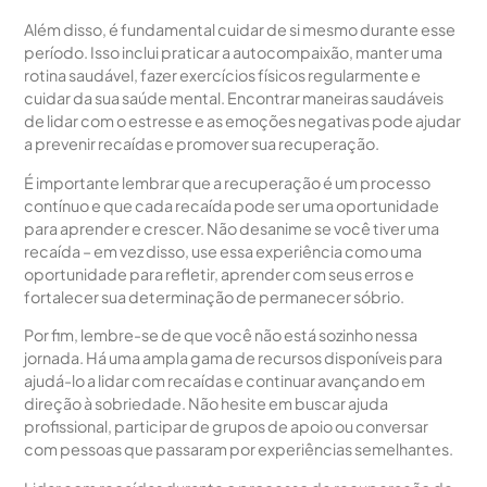
Além disso, é fundamental cuidar de si mesmo durante esse
período. Isso inclui praticar a autocompaixão, manter uma
rotina saudável, fazer exercícios físicos regularmente e
cuidar da sua saúde mental. Encontrar maneiras saudáveis
de lidar com o estresse e as emoções negativas pode ajudar
a prevenir recaídas e promover sua recuperação.
É importante lembrar que a recuperação é um processo
contínuo e que cada recaída pode ser uma oportunidade
para aprender e crescer. Não desanime se você tiver uma
recaída – em vez disso, use essa experiência como uma
oportunidade para refletir, aprender com seus erros e
fortalecer sua determinação de permanecer sóbrio.
Por fim, lembre-se de que você não está sozinho nessa
jornada. Há uma ampla gama de recursos disponíveis para
ajudá-lo a lidar com recaídas e continuar avançando em
direção à sobriedade. Não hesite em buscar ajuda
profissional, participar de grupos de apoio ou conversar
com pessoas que passaram por experiências semelhantes.