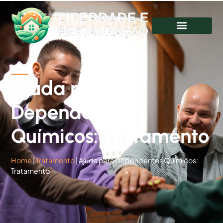
Ajuda para
Dependentes
Químicos: Tratamento
Home
|
Tratamento
|
Ajuda para Dependentes Químicos:
Tratamento