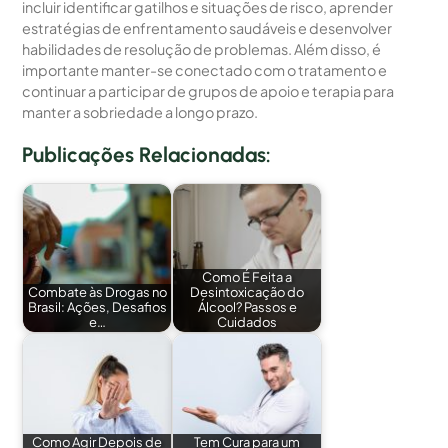
incluir identificar gatilhos e situações de risco, aprender
estratégias de enfrentamento saudáveis e desenvolver
habilidades de resolução de problemas. Além disso, é
importante manter-se conectado com o tratamento e
continuar a participar de grupos de apoio e terapia para
manter a sobriedade a longo prazo.
Publicações Relacionadas:
Como É Feita a
Combate às Drogas no
Desintoxicação do
Brasil: Ações, Desafios
Álcool? Passos e
e…
Cuidados
Como Agir Depois de
Tem Cura para um