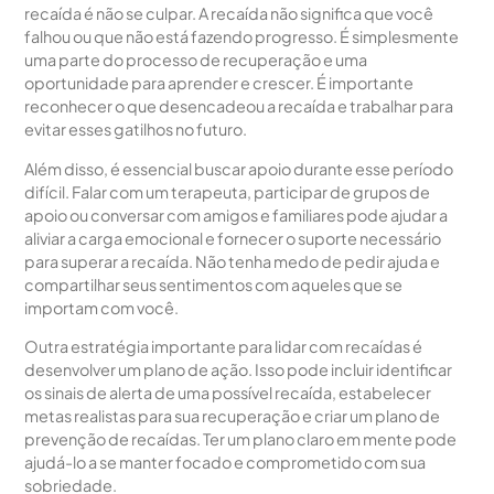
recaída é não se culpar. A recaída não significa que você
falhou ou que não está fazendo progresso. É simplesmente
uma parte do processo de recuperação e uma
oportunidade para aprender e crescer. É importante
reconhecer o que desencadeou a recaída e trabalhar para
evitar esses gatilhos no futuro.
Além disso, é essencial buscar apoio durante esse período
difícil. Falar com um terapeuta, participar de grupos de
apoio ou conversar com amigos e familiares pode ajudar a
aliviar a carga emocional e fornecer o suporte necessário
para superar a recaída. Não tenha medo de pedir ajuda e
compartilhar seus sentimentos com aqueles que se
importam com você.
Outra estratégia importante para lidar com recaídas é
desenvolver um plano de ação. Isso pode incluir identificar
os sinais de alerta de uma possível recaída, estabelecer
metas realistas para sua recuperação e criar um plano de
prevenção de recaídas. Ter um plano claro em mente pode
ajudá-lo a se manter focado e comprometido com sua
sobriedade.