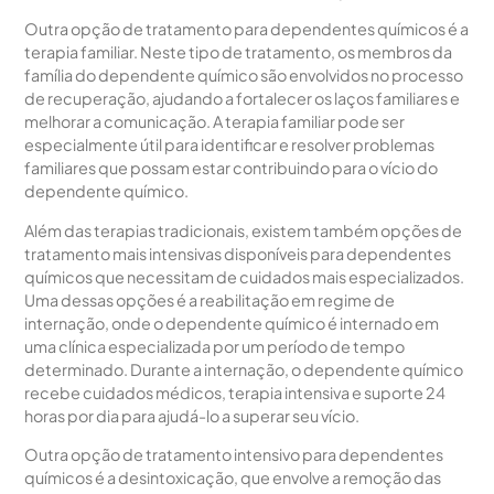
Outra opção de tratamento para dependentes químicos é a
terapia familiar. Neste tipo de tratamento, os membros da
família do dependente químico são envolvidos no processo
de recuperação, ajudando a fortalecer os laços familiares e
melhorar a comunicação. A terapia familiar pode ser
especialmente útil para identificar e resolver problemas
familiares que possam estar contribuindo para o vício do
dependente químico.
Além das terapias tradicionais, existem também opções de
tratamento mais intensivas disponíveis para dependentes
químicos que necessitam de cuidados mais especializados.
Uma dessas opções é a reabilitação em regime de
internação, onde o dependente químico é internado em
uma clínica especializada por um período de tempo
determinado. Durante a internação, o dependente químico
recebe cuidados médicos, terapia intensiva e suporte 24
horas por dia para ajudá-lo a superar seu vício.
Outra opção de tratamento intensivo para dependentes
químicos é a desintoxicação, que envolve a remoção das