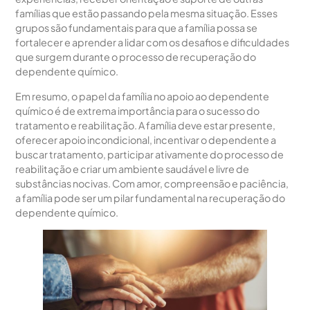
famílias que estão passando pela mesma situação. Esses
grupos são fundamentais para que a família possa se
fortalecer e aprender a lidar com os desafios e dificuldades
que surgem durante o processo de recuperação do
dependente químico.
Em resumo, o papel da família no apoio ao dependente
químico é de extrema importância para o sucesso do
tratamento e reabilitação. A família deve estar presente,
oferecer apoio incondicional, incentivar o dependente a
buscar tratamento, participar ativamente do processo de
reabilitação e criar um ambiente saudável e livre de
substâncias nocivas. Com amor, compreensão e paciência,
a família pode ser um pilar fundamental na recuperação do
dependente químico.