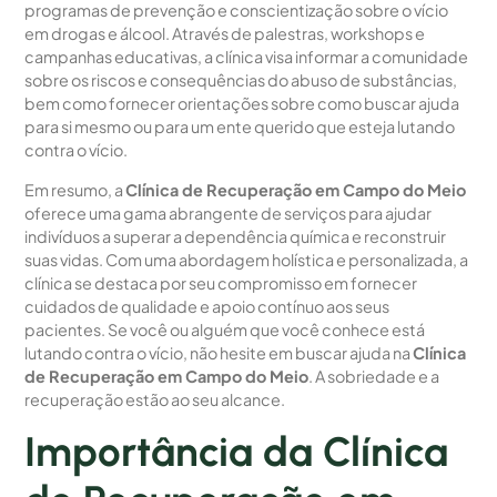
programas de prevenção e conscientização sobre o vício
em drogas e álcool. Através de palestras, workshops e
campanhas educativas, a clínica visa informar a comunidade
sobre os riscos e consequências do abuso de substâncias,
bem como fornecer orientações sobre como buscar ajuda
para si mesmo ou para um ente querido que esteja lutando
contra o vício.
Em resumo, a
Clínica de Recuperação em Campo do Meio
oferece uma gama abrangente de serviços para ajudar
indivíduos a superar a dependência química e reconstruir
suas vidas. Com uma abordagem holística e personalizada, a
clínica se destaca por seu compromisso em fornecer
cuidados de qualidade e apoio contínuo aos seus
pacientes. Se você ou alguém que você conhece está
lutando contra o vício, não hesite em buscar ajuda na
Clínica
de Recuperação em Campo do Meio
. A sobriedade e a
recuperação estão ao seu alcance.
Importância da Clínica