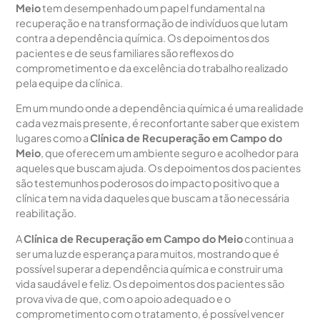
Meio
tem desempenhado um papel fundamental na
recuperação e na transformação de indivíduos que lutam
contra a dependência química. Os depoimentos dos
pacientes e de seus familiares são reflexos do
comprometimento e da excelência do trabalho realizado
pela equipe da clínica.
Em um mundo onde a dependência química é uma realidade
cada vez mais presente, é reconfortante saber que existem
lugares como a
Clínica de Recuperação em Campo do
Meio
, que oferecem um ambiente seguro e acolhedor para
aqueles que buscam ajuda. Os depoimentos dos pacientes
são testemunhos poderosos do impacto positivo que a
clínica tem na vida daqueles que buscam a tão necessária
reabilitação.
A
Clínica de Recuperação em Campo do Meio
continua a
ser uma luz de esperança para muitos, mostrando que é
possível superar a dependência química e construir uma
vida saudável e feliz. Os depoimentos dos pacientes são
prova viva de que, com o apoio adequado e o
comprometimento com o tratamento, é possível vencer