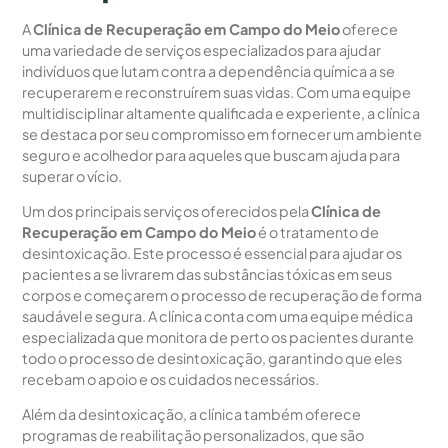
A
Clínica de Recuperação em Campo do Meio
oferece
uma variedade de serviços especializados para ajudar
indivíduos que lutam contra a dependência química a se
recuperarem e reconstruírem suas vidas. Com uma equipe
multidisciplinar altamente qualificada e experiente, a clínica
se destaca por seu compromisso em fornecer um ambiente
seguro e acolhedor para aqueles que buscam ajuda para
superar o vício.
Um dos principais serviços oferecidos pela
Clínica de
Recuperação em Campo do Meio
é o tratamento de
desintoxicação. Este processo é essencial para ajudar os
pacientes a se livrarem das substâncias tóxicas em seus
corpos e começarem o processo de recuperação de forma
saudável e segura. A clínica conta com uma equipe médica
especializada que monitora de perto os pacientes durante
todo o processo de desintoxicação, garantindo que eles
recebam o apoio e os cuidados necessários.
Além da desintoxicação, a clínica também oferece
programas de reabilitação personalizados, que são