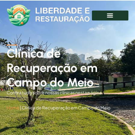
Clínica de
Recuperação em
Campo do Meio
Confira tudo sobre nossas clínicas nesta página
Home
|
Clínica de Recuperação em Campo do Meio