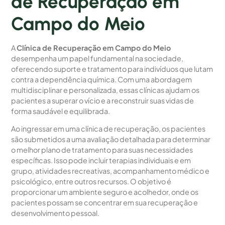
de Recuperação em
Campo do Meio
A
Clínica de Recuperação em Campo do Meio
desempenha um papel fundamental na sociedade,
oferecendo suporte e tratamento para indivíduos que lutam
contra a dependência química. Com uma abordagem
multidisciplinar e personalizada, essas clínicas ajudam os
pacientes a superar o vício e a reconstruir suas vidas de
forma saudável e equilibrada.
Ao ingressar em uma clínica de recuperação, os pacientes
são submetidos a uma avaliação detalhada para determinar
o melhor plano de tratamento para suas necessidades
específicas. Isso pode incluir terapias individuais e em
grupo, atividades recreativas, acompanhamento médico e
psicológico, entre outros recursos. O objetivo é
proporcionar um ambiente seguro e acolhedor, onde os
pacientes possam se concentrar em sua recuperação e
desenvolvimento pessoal.