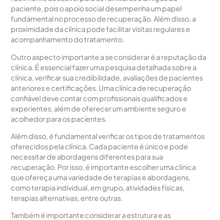
paciente, pois o apoio social desempenha um papel
fundamental no processo de recuperação. Além disso, a
proximidade da clínica pode facilitar visitas regulares e
acompanhamento do tratamento.
Outro aspecto importante a se considerar é a reputação da
clínica. É essencial fazer uma pesquisa detalhada sobre a
clínica, verificar sua credibilidade, avaliações de pacientes
anteriores e certificações. Uma clínica de recuperação
confiável deve contar com profissionais qualificados e
experientes, além de oferecer um ambiente seguro e
acolhedor para os pacientes.
Além disso, é fundamental verificar os tipos de tratamentos
oferecidos pela clínica. Cada paciente é único e pode
necessitar de abordagens diferentes para sua
recuperação. Por isso, é importante escolher uma clínica
que ofereça uma variedade de terapias e abordagens,
como terapia individual, em grupo, atividades físicas,
terapias alternativas, entre outras.
Também é importante considerar a estrutura e as