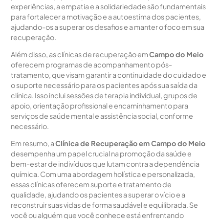
experiências, a empatia e a solidariedade são fundamentais
para fortalecer a motivação e a autoestima dos pacientes,
ajudando-os a superar os desafios e a manter o foco em sua
recuperação.
Além disso, as clínicas de recuperação em
Campo do Meio
oferecem programas de acompanhamento pós-
tratamento, que visam garantir a continuidade do cuidado e
o suporte necessário para os pacientes após sua saída da
clínica. Isso inclui sessões de terapia individual, grupos de
apoio, orientação profissional e encaminhamento para
serviços de saúde mental e assistência social, conforme
necessário.
Em resumo, a
Clínica de Recuperação em Campo do Meio
desempenha um papel crucial na promoção da saúde e
bem-estar de indivíduos que lutam contra a dependência
química. Com uma abordagem holística e personalizada,
essas clínicas oferecem suporte e tratamento de
qualidade, ajudando os pacientes a superar o vício e a
reconstruir suas vidas de forma saudável e equilibrada. Se
você ou alguém que você conhece está enfrentando