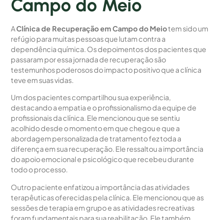
Campo do Meio
A
Clínica de Recuperação em Campo do Meio
tem sido um
refúgio para muitas pessoas que lutam contra a
dependência química. Os depoimentos dos pacientes que
passaram por essa jornada de recuperação são
testemunhos poderosos do impacto positivo que a clínica
teve em suas vidas.
Um dos pacientes compartilhou sua experiência,
destacando a empatia e o profissionalismo da equipe de
profissionais da clínica. Ele mencionou que se sentiu
acolhido desde o momento em que chegou e que a
abordagem personalizada de tratamento fez toda a
diferença em sua recuperação. Ele ressaltou a importância
do apoio emocional e psicológico que recebeu durante
todo o processo.
Outro paciente enfatizou a importância das atividades
terapêuticas oferecidas pela clínica. Ele mencionou que as
sessões de terapia em grupo e as atividades recreativas
foram fundamentais para sua reabilitação. Ele também