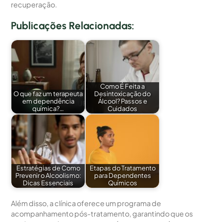
recuperação.
Publicações Relacionadas:
Como É Feita a
O que faz um terapeuta
Desintoxicação do
em dependência
Álcool? Passos e
química?…
Cuidados
Estratégias de Como
Etapas do Tratamento
Prevenir o Alcoolismo:
para Dependentes
Dicas Essenciais
Químicos
Além disso, a clínica oferece um programa de
acompanhamento pós-tratamento, garantindo que os