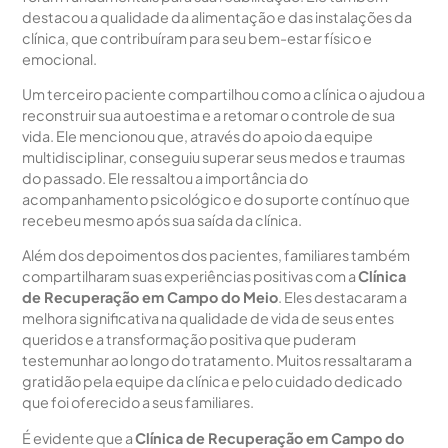
destacou a qualidade da alimentação e das instalações da
clínica, que contribuíram para seu bem-estar físico e
emocional.
Um terceiro paciente compartilhou como a clínica o ajudou a
reconstruir sua autoestima e a retomar o controle de sua
vida. Ele mencionou que, através do apoio da equipe
multidisciplinar, conseguiu superar seus medos e traumas
do passado. Ele ressaltou a importância do
acompanhamento psicológico e do suporte contínuo que
recebeu mesmo após sua saída da clínica.
Além dos depoimentos dos pacientes, familiares também
compartilharam suas experiências positivas com a
Clínica
de Recuperação em Campo do Meio
. Eles destacaram a
melhora significativa na qualidade de vida de seus entes
queridos e a transformação positiva que puderam
testemunhar ao longo do tratamento. Muitos ressaltaram a
gratidão pela equipe da clínica e pelo cuidado dedicado
que foi oferecido a seus familiares.
É evidente que a
Clínica de Recuperação em Campo do