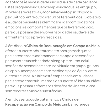
adaptados às necessidades individuais de cada paciente.
Estes programas incluem terapias individuais e em grupo,
atividades recreativas, aconselhamento psicológico e
psiquiátrico, entre outros recursos terapêuticos. O objetivo
é ajudar os pacientes a identificar e lidar com os gatilhos
emocionais e comportamentais que os levaram ao vício,
para que possam desenvolver habilidades saudáveis de
enfrentamento e prevenir recaídas.
Além disso, a
Clínica de Recuperação em Campo do Meio
oferece suporte pós-tratamento para garantir que os
pacientes tenham as ferramentas e o apoio necessários
para manter sua sobriedade a longo prazo. Isso inclui
sessões de aconselhamento individual e em grupo, grupos
de apoio, acompanhamento médico e psicológico, entre
outros recursos. A clínica está empenhada em ajudar os
pacientes a construir uma rede de suporte sólida e saudável,
para que possam enfrentar os desafios da vida cotidiana
sem recorrer ao uso de substâncias.
Além dos serviços de tratamento, a
Clínica de
Recuperação em Campo do Meio
também oferece