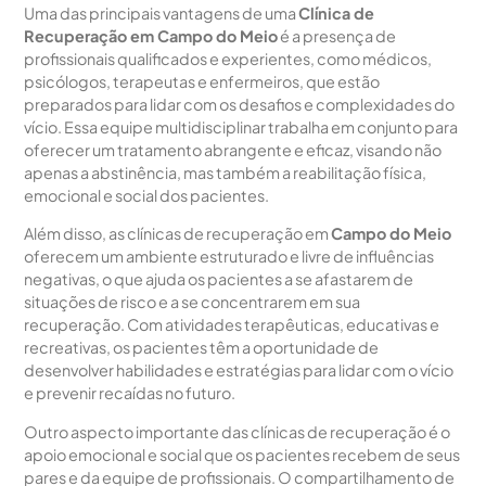
Uma das principais vantagens de uma
Clínica de
Recuperação em Campo do Meio
é a presença de
profissionais qualificados e experientes, como médicos,
psicólogos, terapeutas e enfermeiros, que estão
preparados para lidar com os desafios e complexidades do
vício. Essa equipe multidisciplinar trabalha em conjunto para
oferecer um tratamento abrangente e eficaz, visando não
apenas a abstinência, mas também a reabilitação física,
emocional e social dos pacientes.
Além disso, as clínicas de recuperação em
Campo do Meio
oferecem um ambiente estruturado e livre de influências
negativas, o que ajuda os pacientes a se afastarem de
situações de risco e a se concentrarem em sua
recuperação. Com atividades terapêuticas, educativas e
recreativas, os pacientes têm a oportunidade de
desenvolver habilidades e estratégias para lidar com o vício
e prevenir recaídas no futuro.
Outro aspecto importante das clínicas de recuperação é o
apoio emocional e social que os pacientes recebem de seus
pares e da equipe de profissionais. O compartilhamento de