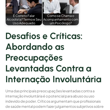
É Correto Falar
Como se Chama o
Alcoolista? Termo e Seu
Acompanhamento com
Uso Adequado
um Psicólogo?
Desafios e Críticas:
Abordando as
Preocupações
Levantadas Contra a
Internação Involuntária
Uma das principais preocupações levantadas contra a
internação involuntária é o potencial para abuso ou uso
indevido de poder. Críticos argumentam que profissionais
de saúde mental podem fazer julgamentos subjetivos sobre