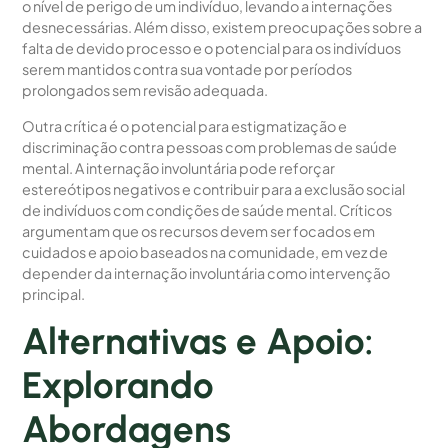
o nível de perigo de um indivíduo, levando a internações
desnecessárias. Além disso, existem preocupações sobre a
falta de devido processo e o potencial para os indivíduos
serem mantidos contra sua vontade por períodos
prolongados sem revisão adequada.
Outra crítica é o potencial para estigmatização e
discriminação contra pessoas com problemas de saúde
mental. A internação involuntária pode reforçar
estereótipos negativos e contribuir para a exclusão social
de indivíduos com condições de saúde mental. Críticos
argumentam que os recursos devem ser focados em
cuidados e apoio baseados na comunidade, em vez de
depender da internação involuntária como intervenção
principal.
Alternativas e Apoio:
Explorando
Abordagens