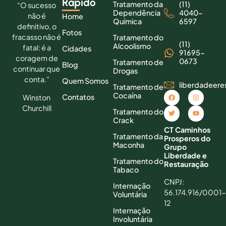
Rápido
Tratamento da
(11)
“O sucesso
Dependência
4040-
não é
Home
Química
6597
definitivo, o
Fotos
fracasso não é
Tratamento do
(11)
Alcoolismo
fatal: é a
Cidades
91695-
coragem de
0673
Tratamento de
Blog
continuar que
Drogas
conta.”
Quem Somos
liberdadeer
Tratamento de
Cocaína
Contatos
Winston
Churchill
Tratamento do
Crack
CT Caminhos
Tratamento da
Prosperos do
Maconha
Grupo
Liberdade e
Tratamento do
Restauração
Tabaco
CNPJ:
Internação
56.174.916/0001-
Voluntária
12
Internação
Involuntária