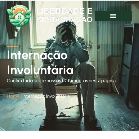
Internação
Involuntária
Confira tudo sobre nossos tratamentos nesta página
Home
|
Internação Involuntária