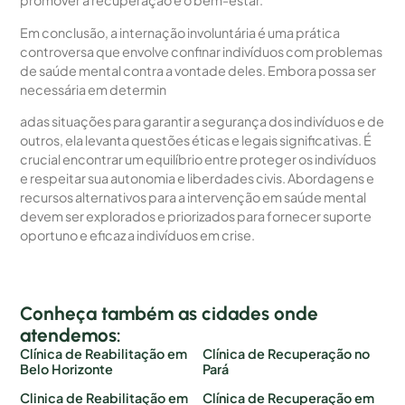
promover a recuperação e o bem-estar.
Em conclusão, a internação involuntária é uma prática
controversa que envolve confinar indivíduos com problemas
de saúde mental contra a vontade deles. Embora possa ser
necessária em determin
adas situações para garantir a segurança dos indivíduos e de
outros, ela levanta questões éticas e legais significativas. É
crucial encontrar um equilíbrio entre proteger os indivíduos
e respeitar sua autonomia e liberdades civis. Abordagens e
recursos alternativos para a intervenção em saúde mental
devem ser explorados e priorizados para fornecer suporte
oportuno e eficaz a indivíduos em crise.
Conheça também as cidades onde
atendemos:
Clínica de Reabilitação em
Clínica de Recuperação no
Belo Horizonte
Pará
Clinica de Reabilitação em
Clínica de Recuperação em