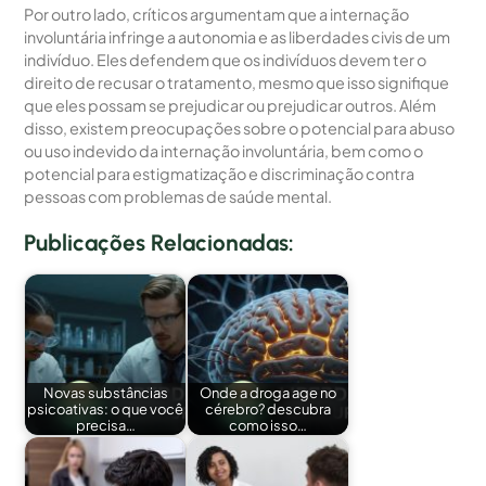
Por outro lado, críticos argumentam que a internação
involuntária infringe a autonomia e as liberdades civis de um
indivíduo. Eles defendem que os indivíduos devem ter o
direito de recusar o tratamento, mesmo que isso signifique
que eles possam se prejudicar ou prejudicar outros. Além
disso, existem preocupações sobre o potencial para abuso
ou uso indevido da internação involuntária, bem como o
potencial para estigmatização e discriminação contra
pessoas com problemas de saúde mental.
Publicações Relacionadas:
Novas substâncias
Onde a droga age no
psicoativas: o que você
cérebro? descubra
precisa…
como isso…