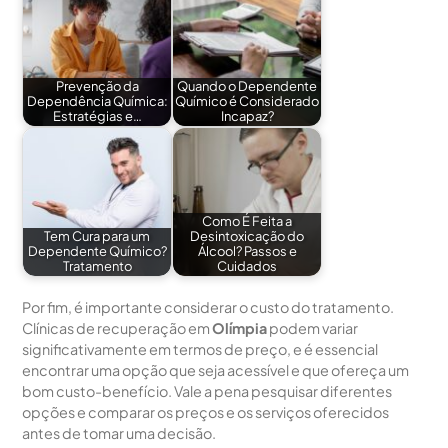
Prevenção da
Quando o Dependente
Dependência Química:
Químico é Considerado
Estratégias e…
Incapaz?
Como É Feita a
Tem Cura para um
Desintoxicação do
Dependente Químico?
Álcool? Passos e
Tratamento
Cuidados
Por fim, é importante considerar o custo do tratamento.
Clínicas de recuperação em
Olímpia
podem variar
significativamente em termos de preço, e é essencial
encontrar uma opção que seja acessível e que ofereça um
bom custo-benefício. Vale a pena pesquisar diferentes
opções e comparar os preços e os serviços oferecidos
antes de tomar uma decisão.