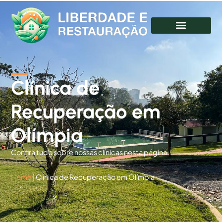
Clínica de
Recuperação em
Olímpia
Confira tudo sobre nossas clínicas nesta página
Home
|
Clínica de Recuperação em Olímpia