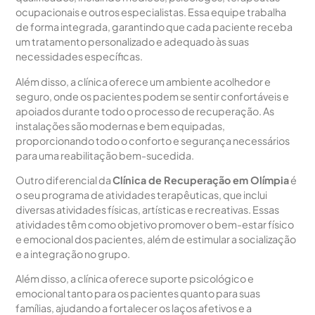
ocupacionais e outros especialistas. Essa equipe trabalha
de forma integrada, garantindo que cada paciente receba
um tratamento personalizado e adequado às suas
necessidades específicas.
Além disso, a clínica oferece um ambiente acolhedor e
seguro, onde os pacientes podem se sentir confortáveis e
apoiados durante todo o processo de recuperação. As
instalações são modernas e bem equipadas,
proporcionando todo o conforto e segurança necessários
para uma reabilitação bem-sucedida.
Outro diferencial da
Clínica de Recuperação em Olímpia
é
o seu programa de atividades terapêuticas, que inclui
diversas atividades físicas, artísticas e recreativas. Essas
atividades têm como objetivo promover o bem-estar físico
e emocional dos pacientes, além de estimular a socialização
e a integração no grupo.
Além disso, a clínica oferece suporte psicológico e
emocional tanto para os pacientes quanto para suas
famílias, ajudando a fortalecer os laços afetivos e a