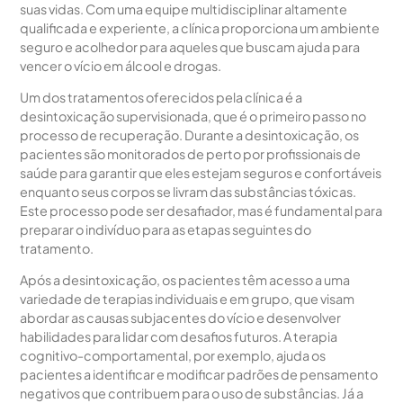
suas vidas. Com uma equipe multidisciplinar altamente
qualificada e experiente, a clínica proporciona um ambiente
seguro e acolhedor para aqueles que buscam ajuda para
vencer o vício em álcool e drogas.
Um dos tratamentos oferecidos pela clínica é a
desintoxicação supervisionada, que é o primeiro passo no
processo de recuperação. Durante a desintoxicação, os
pacientes são monitorados de perto por profissionais de
saúde para garantir que eles estejam seguros e confortáveis
​​enquanto seus corpos se livram das substâncias tóxicas.
Este processo pode ser desafiador, mas é fundamental para
preparar o indivíduo para as etapas seguintes do
tratamento.
Após a desintoxicação, os pacientes têm acesso a uma
variedade de terapias individuais e em grupo, que visam
abordar as causas subjacentes do vício e desenvolver
habilidades para lidar com desafios futuros. A terapia
cognitivo-comportamental, por exemplo, ajuda os
pacientes a identificar e modificar padrões de pensamento
negativos que contribuem para o uso de substâncias. Já a