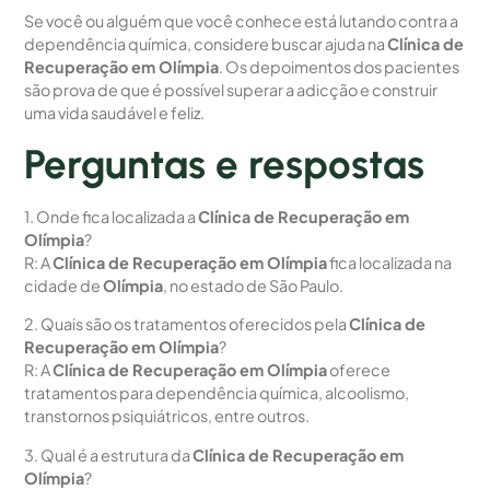
Se você ou alguém que você conhece está lutando contra a
dependência química, considere buscar ajuda na
Clínica de
Recuperação em Olímpia
. Os depoimentos dos pacientes
são prova de que é possível superar a adicção e construir
uma vida saudável e feliz.
Perguntas e respostas
1. Onde fica localizada a
Clínica de Recuperação em
Olímpia
?
R: A
Clínica de Recuperação em Olímpia
fica localizada na
cidade de
Olímpia
, no estado de São Paulo.
2. Quais são os tratamentos oferecidos pela
Clínica de
Recuperação em Olímpia
?
R: A
Clínica de Recuperação em Olímpia
oferece
tratamentos para dependência química, alcoolismo,
transtornos psiquiátricos, entre outros.
3. Qual é a estrutura da
Clínica de Recuperação em
Olímpia
?