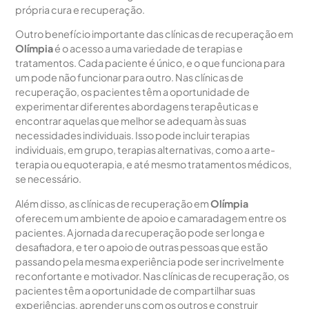
própria cura e recuperação.
Outro benefício importante das clínicas de recuperação em
Olímpia
é o acesso a uma variedade de terapias e
tratamentos. Cada paciente é único, e o que funciona para
um pode não funcionar para outro. Nas clínicas de
recuperação, os pacientes têm a oportunidade de
experimentar diferentes abordagens terapêuticas e
encontrar aquelas que melhor se adequam às suas
necessidades individuais. Isso pode incluir terapias
individuais, em grupo, terapias alternativas, como a arte-
terapia ou equoterapia, e até mesmo tratamentos médicos,
se necessário.
Além disso, as clínicas de recuperação em
Olímpia
oferecem um ambiente de apoio e camaradagem entre os
pacientes. A jornada da recuperação pode ser longa e
desafiadora, e ter o apoio de outras pessoas que estão
passando pela mesma experiência pode ser incrivelmente
reconfortante e motivador. Nas clínicas de recuperação, os
pacientes têm a oportunidade de compartilhar suas
experiências, aprender uns com os outros e construir