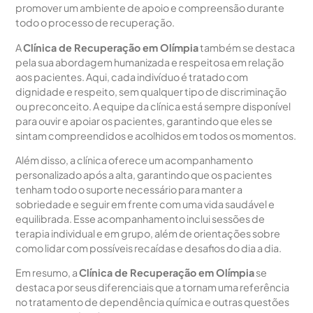
promover um ambiente de apoio e compreensão durante
todo o processo de recuperação.
A
Clínica de Recuperação em Olímpia
também se destaca
pela sua abordagem humanizada e respeitosa em relação
aos pacientes. Aqui, cada indivíduo é tratado com
dignidade e respeito, sem qualquer tipo de discriminação
ou preconceito. A equipe da clínica está sempre disponível
para ouvir e apoiar os pacientes, garantindo que eles se
sintam compreendidos e acolhidos em todos os momentos.
Além disso, a clínica oferece um acompanhamento
personalizado após a alta, garantindo que os pacientes
tenham todo o suporte necessário para manter a
sobriedade e seguir em frente com uma vida saudável e
equilibrada. Esse acompanhamento inclui sessões de
terapia individual e em grupo, além de orientações sobre
como lidar com possíveis recaídas e desafios do dia a dia.
Em resumo, a
Clínica de Recuperação em Olímpia
se
destaca por seus diferenciais que a tornam uma referência
no tratamento de dependência química e outras questões