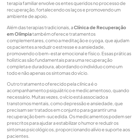
terapia familiar envolve os entes queridos no processo de
recuperação, fortalecendo os laços e promovendo um
ambiente de apoio.
Além das terapias tradicionais, a
Clínica de Recuperação
em Olímpia
também oferece tratamentos
complementares, como a meditação e o yoga, que ajudam
os pacientes a reduzir o estresse e a ansiedade,
promovendo o bem-estar emocional e físico. Essas práticas
holísticas são fundamentais para uma recuperação
completa e duradoura, abordando o indivíduo como um
todo e não apenas os sintomas do vício.
Outro tratamento oferecido pela clínica é o
acompanhamento psiquiátrico e medicamentoso, quando
necessário. Muitas vezes, o vício está associado a
transtornos mentais, como depressão e ansiedade, que
precisam ser tratados em conjunto para garantir uma
recuperação bem-sucedida. Os medicamentos podem ser
prescritos para ajudar a estabilizar o humor e reduzir os
sintomas psicológicos, proporcionando alívio e suporte aos
pacientes.