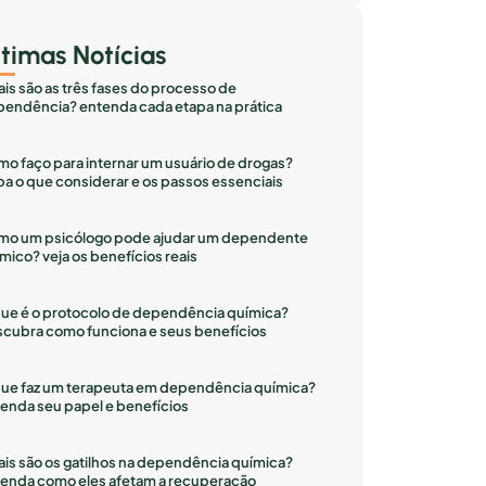
ltimas Notícias
is são as três fases do processo de
endência? entenda cada etapa na prática
o faço para internar um usuário de drogas?
ba o que considerar e os passos essenciais
mo um psicólogo pode ajudar um dependente
mico? veja os benefícios reais
ue é o protocolo de dependência química?
cubra como funciona e seus benefícios
ue faz um terapeuta em dependência química?
enda seu papel e benefícios
is são os gatilhos na dependência química?
enda como eles afetam a recuperação