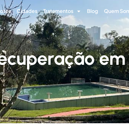
otos
Cidades
Tratamentos
Blog
Quem So
 Recuperação em
na