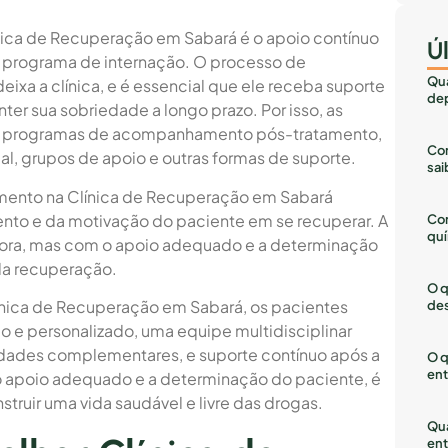
nica de Recuperação em Sabará é o apoio contínuo
Ú
o programa de internação. O processo de
Qua
ixa a clínica, e é essencial que ele receba suporte
dep
er sua sobriedade a longo prazo. Por isso, as
em programas de acompanhamento pós-tratamento,
Com
al, grupos de apoio e outras formas de suporte.
sai
tamento na Clínica de Recuperação em Sabará
o e da motivação do paciente em se recuperar. A
Co
quí
dora, mas com o apoio adequado e a determinação
ada recuperação.
O q
ínica de Recuperação em Sabará, os pacientes
des
e personalizado, uma equipe multidisciplinar
vidades complementares, e suporte contínuo após a
O q
ent
 apoio adequado e a determinação do paciente, é
truir uma vida saudável e livre das drogas.
Qua
ent