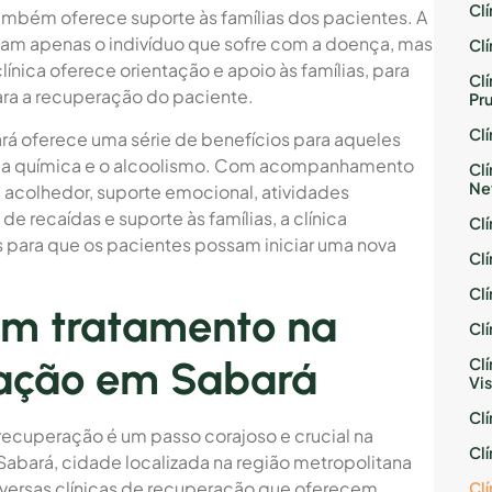
Cl
também oferece suporte às famílias dos pacientes. A
am apenas o indivíduo que sofre com a doença, mas
Cl
línica oferece orientação e apoio às famílias, para
Cl
para a recuperação do paciente.
Pr
Cl
rá oferece uma série de benefícios para aqueles
ia química e o alcoolismo. Com acompanhamento
Cl
Ne
e acolhedor, suporte emocional, atividades
e recaídas e suporte às famílias, a clínica
Cl
 para que os pacientes possam iniciar uma nova
Cl
Cl
um tratamento na
Cl
ração em Sabará
Cl
Vis
Cl
recuperação é um passo corajoso e crucial na
Cl
Sabará, cidade localizada na região metropolitana
diversas clínicas de recuperação que oferecem
Cl