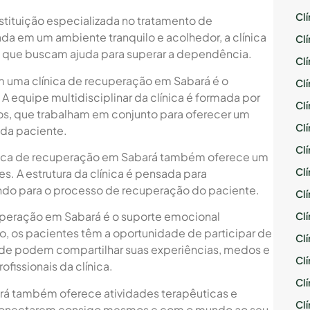
Cl
stituição especializada no tratamento de
da em um ambiente tranquilo e acolhedor, a clínica
Cl
s que buscam ajuda para superar a dependência.
Cl
em uma clínica de recuperação em Sabará é o
Cl
 equipe multidisciplinar da clínica é formada por
Cl
os, que trabalham em conjunto para oferecer um
Cl
ada paciente.
Cl
ínica de recuperação em Sabará também oferece um
Cl
. A estrutura da clínica é pensada para
indo para o processo de recuperação do paciente.
Cl
cuperação em Sabará é o suporte emocional
Cl
o, os pacientes têm a oportunidade de participar de
Cl
onde podem compartilhar suas experiências, medos e
Cl
ofissionais da clínica.
Cl
ará também oferece atividades terapêuticas e
Cl
reconectarem consigo mesmos e com o mundo ao seu