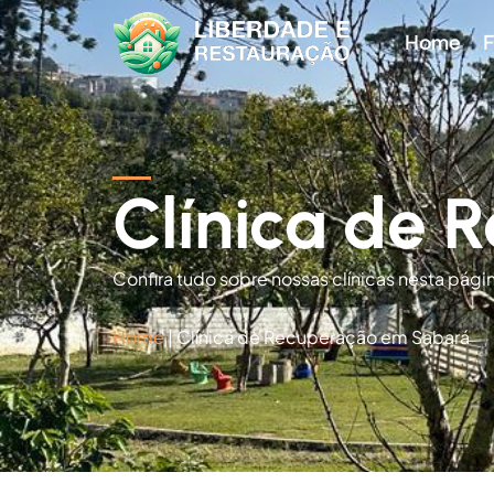
Home
F
Clínica de
Confira tudo sobre nossas clínicas nesta pági
Home
|
Clínica de Recuperação em Sabará