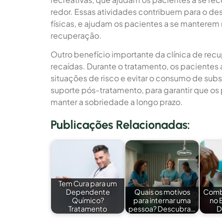
redor. Essas atividades contribuem para o de
físicas, e ajudam os pacientes a se mantere
recuperação.
Outro benefício importante da clínica de re
recaídas. Durante o tratamento, os pacientes
situações de risco e evitar o consumo de subs
suporte pós-tratamento, para garantir que os
manter a sobriedade a longo prazo.
Publicações Relacionadas:
Tem Cura para um
Dependente
Quais os motivos
Comb
Químico?
para internar uma
no 
Tratamento
pessoa? Descubra…
D