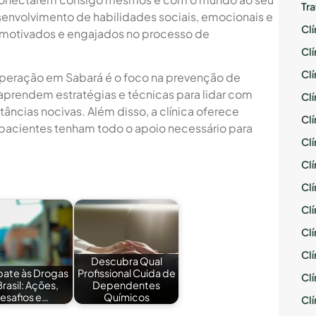
Tr
senvolvimento de habilidades sociais, emocionais e
Cl
m motivados e engajados no processo de
Cl
Cl
cuperação em Sabará é o foco na prevenção de
 aprendem estratégias e técnicas para lidar com
Cl
tâncias nocivas. Além disso, a clínica oferece
Cl
 pacientes tenham todo o apoio necessário para
Cl
Cl
Cl
Cl
Cl
Cl
Descubra Qual
ate às Drogas
Profissional Cuida de
Cl
Brasil: Ações,
Dependentes
esafios e…
Químicos
Cl