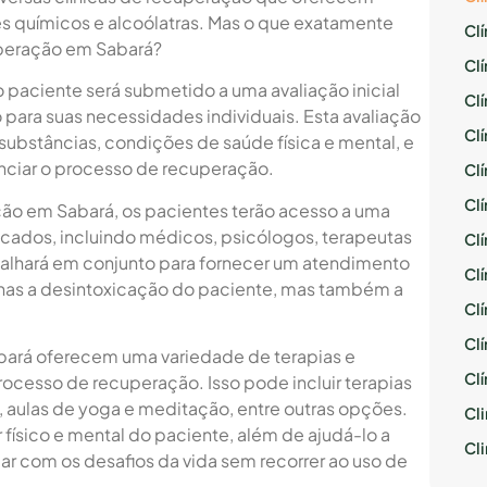
 químicos e alcoólatras. Mas o que exatamente
Cl
uperação em Sabará?
Cl
 paciente será submetido a uma avaliação inicial
Cl
 para suas necessidades individuais. Esta avaliação
Cl
substâncias, condições de saúde física e mental, e
nciar o processo de recuperação.
Cl
Cl
ção em Sabará, os pacientes terão acesso a uma
ificados, incluindo médicos, psicólogos, terapeutas
Cl
balhará em conjunto para fornecer um atendimento
Cl
enas a desintoxicação do paciente, mas também a
Cl
Cl
abará oferecem uma variedade de terapias e
Cl
rocesso de recuperação. Isso pode incluir terapias
s, aulas de yoga e meditação, entre outras opções.
Cli
físico e mental do paciente, além de ajudá-lo a
Cl
dar com os desafios da vida sem recorrer ao uso de