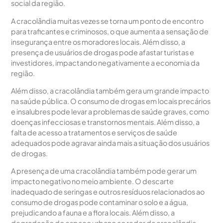
social da região.
A cracolândia muitas vezes se torna um ponto de encontro
para traficantes e criminosos, o que aumenta a sensação de
insegurança entre os moradores locais. Além disso, a
presença de usuários de drogas pode afastar turistas e
investidores, impactando negativamente a economia da
região.
Além disso, a cracolândia também gera um grande impacto
na saúde pública. O consumo de drogas em locais precários
e insalubres pode levar a problemas de saúde graves, como
doenças infecciosas e transtornos mentais. Além disso, a
falta de acesso a tratamentos e serviços de saúde
adequados pode agravar ainda mais a situação dos usuários
de drogas.
A presença de uma cracolândia também pode gerar um
impacto negativo no meio ambiente. O descarte
inadequado de seringas e outros resíduos relacionados ao
consumo de drogas pode contaminar o solo e a água,
prejudicando a fauna e a flora locais. Além disso, a