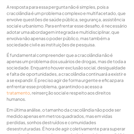
A resposta para essa pergunta não é simples, pois a
cracolândia é um problema complexo e multifacetado, que
envolve questões de saúde pública, segurança, assistência
social e urbanismo. Para enfrentar esse desafio, é necessário
adotar uma abordagem integrada e multidisciplinar, que
envolva não apenas o poder público, mas também a
sociedade civil e as instituições de pesquisa.
É fundamental compreender que a cracolândia não é
apenas um problema dos usuários de drogas, mas de toda a
sociedade. Enquanto houver exclusão social, desigualdade
e falta de oportunidades, a cracolândia continuará a existir e
a se expandir. É preciso agir de forma urgente e eficaz para
enfrentar esse problema, garantindo o acesso a
tratamento
, reinserção social e respeito aos direitos
humanos.
Em última análise, o tamanho da cracolândia não pode ser
medido apenas em metros quadrados, mas em vidas
perdidas, sonhos destruídos e comunidades
desestruturadas. É hora de agir coletivamente para superar