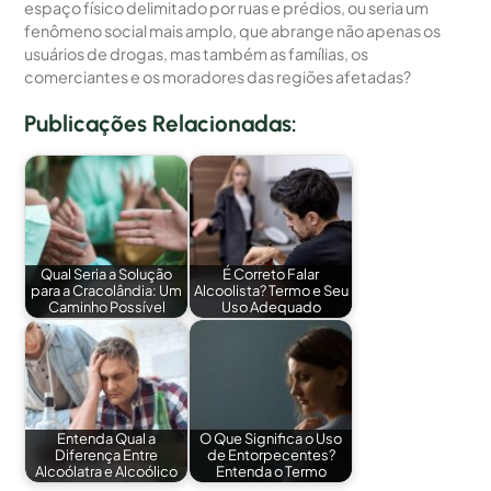
espaço físico delimitado por ruas e prédios, ou seria um
fenômeno social mais amplo, que abrange não apenas os
usuários de drogas, mas também as famílias, os
comerciantes e os moradores das regiões afetadas?
Publicações Relacionadas:
Qual Seria a Solução
É Correto Falar
para a Cracolândia: Um
Alcoolista? Termo e Seu
Caminho Possível
Uso Adequado
Entenda Qual a
O Que Significa o Uso
Diferença Entre
de Entorpecentes?
Alcoólatra e Alcoólico
Entenda o Termo