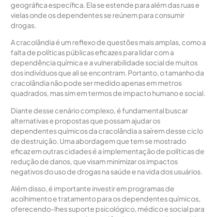
geográfica específica. Ela se estende para além das ruas e
vielas onde os dependentes se reúnem para consumir
drogas.
A cracolândia é um reflexo de questões mais amplas, como a
falta de políticas públicas eficazes para lidar com a
dependência química e a vulnerabilidade social de muitos
dos indivíduos que ali se encontram. Portanto, o tamanho da
cracolândia não pode ser medido apenas em metros
quadrados, mas sim em termos de impacto humano e social.
Diante desse cenário complexo, é fundamental buscar
alternativas e propostas que possam ajudar os
dependentes químicos da cracolândia a saírem desse ciclo
de destruição. Uma abordagem que tem se mostrado
eficaz em outras cidades é a implementação de políticas de
redução de danos, que visam minimizar os impactos
negativos do uso de drogas na saúde e na vida dos usuários.
Além disso, é importante investir em programas de
acolhimento e tratamento para os dependentes químicos,
oferecendo-lhes suporte psicológico, médico e social para