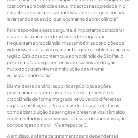
lidar com a cracolândia e seus impactos na sociedade. No
entanto, a eficácia dessas medidas tem sido questionada,
levantando a questão: qual o tamanho da cracolândia?
Para responder a essa pergunta, é importante considerar
não apenas o número de usuários de drogas que
frequentam a cracolândia, mas também as condições de
vida dessas pessoas e os impactos que o problema causa na
região. Estudos apontam que a cracolândia de São Paulo,
por exemplo, abriga centenas de usuários de drogas,
muitos dos quais vivem em situação de extrema
vulnerabilidade social.
Diante desse cenário, as políticas públicas e ações
governamentais têm buscado abordar a questão da
cracolândia de forma integrada, envolvendo diferentes
órgãos e instituições. Programas de redução de danos,
como a distribuição de seringas e preservativos, têm sido
implementados para minimizar os riscos de contaminação
por doenças como o HIV e a hepatite C.
Além disso, a oferta de tratamento para dependentes