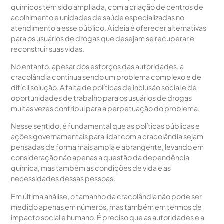
químicos tem sido ampliada, com a criação de centros de
acolhimento e unidades de saúde especializadas no
atendimento a esse público. A ideia é oferecer alternativas
para os usuários de drogas que desejam se recuperar e
reconstruir suas vidas.
No entanto, apesar dos esforços das autoridades, a
cracolândia continua sendo um problema complexo e de
difícil solução. A falta de políticas de inclusão social e de
oportunidades de trabalho para os usuários de drogas
muitas vezes contribui para a perpetuação do problema.
Nesse sentido, é fundamental que as políticas públicas e
ações governamentais para lidar com a cracolândia sejam
pensadas de forma mais ampla e abrangente, levando em
consideração não apenas a questão da dependência
química, mas também as condições de vida e as
necessidades dessas pessoas.
Em última análise, o tamanho da cracolândia não pode ser
medido apenas em números, mas também em termos de
impacto social e humano. É preciso que as autoridades e a