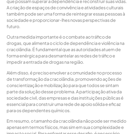
que possam superar a dependência e reconstruir suas vidas.
A criação de espaços de convivência e atividades culturais
também pode ser uma forma de reintegrar essas pessoas à
sociedade e proporcionar-lhes novas perspectivas de
futuro.
Outra medida importante é o combate ao tráfico de
drogas, que alimenta o ciclo de dependência e violência na
cracolândia. É fundamental que as autoridades atuem de
forma enérgica para desmantelar as redes de tráfico e
impedir a entrada de drogas na região.
Além disso, é preciso envolver a comunidade no processo
de transformação da cracolândia, promovendo ações de
conscientização e mobilização para que todos se sintam
parte da solução desse problema. A participação ativa da
sociedade civil, das empresas e das instituições públicas é
essencial para construir uma rede de apoio sólida e eficaz
para os dependentes químicos.
Em resumo, o tamanho da cracolândia não pode ser medido
apenas em termos físicos, mas sim em sua complexidade e
impacto social. Para enfrentar esse desafio, é necessário