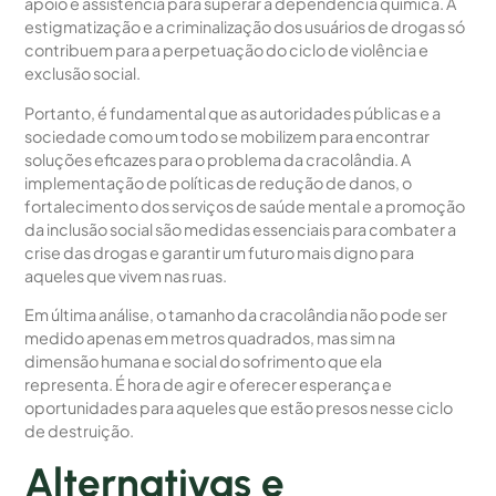
apoio e assistência para superar a dependência química. A
estigmatização e a criminalização dos usuários de drogas só
contribuem para a perpetuação do ciclo de violência e
exclusão social.
Portanto, é fundamental que as autoridades públicas e a
sociedade como um todo se mobilizem para encontrar
soluções eficazes para o problema da cracolândia. A
implementação de políticas de redução de danos, o
fortalecimento dos serviços de saúde mental e a promoção
da inclusão social são medidas essenciais para combater a
crise das drogas e garantir um futuro mais digno para
aqueles que vivem nas ruas.
Em última análise, o tamanho da cracolândia não pode ser
medido apenas em metros quadrados, mas sim na
dimensão humana e social do sofrimento que ela
representa. É hora de agir e oferecer esperança e
oportunidades para aqueles que estão presos nesse ciclo
de destruição.
Alternativas e