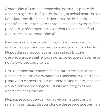
A cracolândia é um local conhecido por ser um ponto de
concentração de usuários de drogas, principalmente crack.
Localizada em diversas cidades ao redor do mundo, a
cracolândia é um reflexo dos problemas sociais e de saúde
pública que afetam as comunidades urbanas. Mas afinal,
qual o tamanho da cracolândia?
Para responder a essa pergunta, é importante ouvir os
relatos de pessoas que vivem ou já viveram na cracolândia.
Muitos desses relatos revelam a realidade brutal e
desoladora que é enfrentada por aqueles que estão presos
no ciclo vicioso das drogas.
Uma das principais características da cracolândia é a sua
constante mudança e expansão. O tamanho da cracolândia
pode variar de acordo com a cidade e o momento, mas uma
coisa é certa: a presença de usuários de drogas é uma
constante nesses locais.
Muitas pessoas que vivem ou já viveram na cracolândia
relatam a sensação de abandono e desespero que permeia