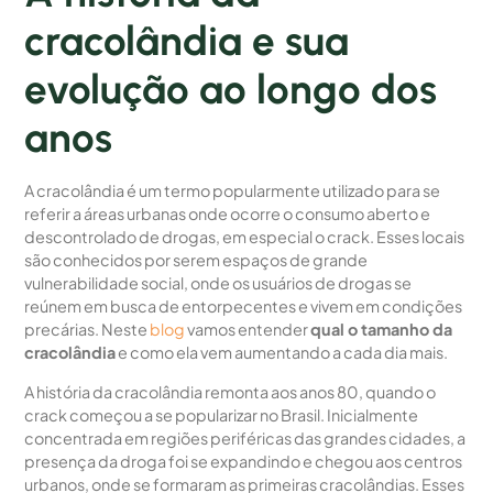
cracolândia e sua
evolução ao longo dos
anos
A cracolândia é um termo popularmente utilizado para se
referir a áreas urbanas onde ocorre o consumo aberto e
descontrolado de drogas, em especial o crack. Esses locais
são conhecidos por serem espaços de grande
vulnerabilidade social, onde os usuários de drogas se
reúnem em busca de entorpecentes e vivem em condições
precárias. Neste
blog
vamos entender
qual o tamanho da
cracolândia
e como ela vem aumentando a cada dia mais.
A história da cracolândia remonta aos anos 80, quando o
crack começou a se popularizar no Brasil. Inicialmente
concentrada em regiões periféricas das grandes cidades, a
presença da droga foi se expandindo e chegou aos centros
urbanos, onde se formaram as primeiras cracolândias. Esses