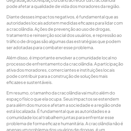
degradação do espaço urbano ao redor da cracolândia
pode afetar a qualidade de vida dos moradores da região.
Diante desses impactos negativos, é fundamental que as
autoridades locais adotem medidas eficazes para lidar com
a cracolândia. Ações de prevenção ao uso de drogas,
tratamento e reinserção social dos usuários, e repressão ao
tráfico de drogas são algumas das estratégias que podem
ser adotadas para combater esse problema.
Além disso, é importante envolver a comunidade local no
processo de enfrentamento da cracolândia. A participação
ativa dos moradores, comerciantes e instituições locais
pode contribuir para a construção de soluções mais
eficazes e sustentáveis.
Em resumo, o tamanho da cracolândia vai muito além do
espaço físico que ela ocupa. Seus impactos se estendem
para além dos muros e afetam a sociedade e a região onde
está localizada. É fundamental que as autoridades e a
comunidade local trabalhem juntas para enfrentar esse
problema de forma eficaz e humanitária. A cracolândia não é
apenas um problema dos usuários de drogas, é um