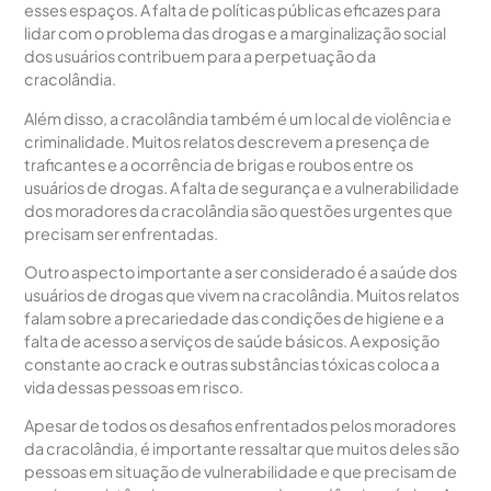
esses espaços. A falta de políticas públicas eficazes para
lidar com o problema das drogas e a marginalização social
dos usuários contribuem para a perpetuação da
cracolândia.
Além disso, a cracolândia também é um local de violência e
criminalidade. Muitos relatos descrevem a presença de
traficantes e a ocorrência de brigas e roubos entre os
usuários de drogas. A falta de segurança e a vulnerabilidade
dos moradores da cracolândia são questões urgentes que
precisam ser enfrentadas.
Outro aspecto importante a ser considerado é a saúde dos
usuários de drogas que vivem na cracolândia. Muitos relatos
falam sobre a precariedade das condições de higiene e a
falta de acesso a serviços de saúde básicos. A exposição
constante ao crack e outras substâncias tóxicas coloca a
vida dessas pessoas em risco.
Apesar de todos os desafios enfrentados pelos moradores
da cracolândia, é importante ressaltar que muitos deles são
pessoas em situação de vulnerabilidade e que precisam de