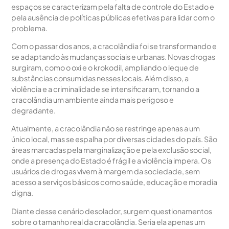
espaços se caracterizam pela falta de controle do Estado e
pela ausência de políticas públicas efetivas para lidar com o
problema.
Com o passar dos anos, a cracolândia foi se transformando e
se adaptando às mudanças sociais e urbanas. Novas drogas
surgiram, como o oxi e o krokodil, ampliando o leque de
substâncias consumidas nesses locais. Além disso, a
violência e a criminalidade se intensificaram, tornando a
cracolândia um ambiente ainda mais perigoso e
degradante.
Atualmente, a cracolândia não se restringe apenas a um
único local, mas se espalha por diversas cidades do país. São
áreas marcadas pela marginalização e pela exclusão social,
onde a presença do Estado é frágil e a violência impera. Os
usuários de drogas vivem à margem da sociedade, sem
acesso a serviços básicos como saúde, educação e moradia
digna.
Diante desse cenário desolador, surgem questionamentos
sobre o tamanho real da cracolândia. Seria ela apenas um