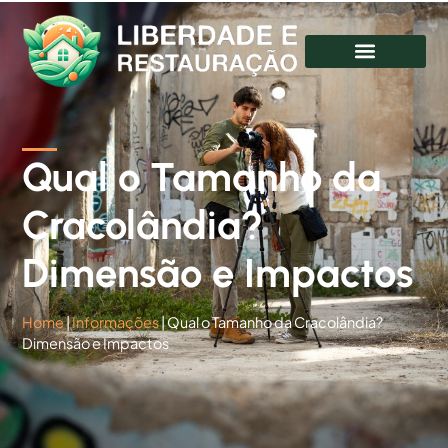
Qual o Tamanho da
Cracolândia?
Dimensão e Impactos
Home
|
Informações
|
Qual o Tamanho da Cracolândia?
Dimensão e Impactos