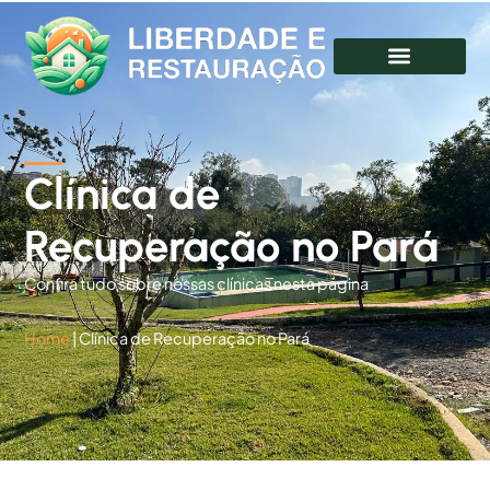
Clínica de
Recuperação no Pará
Confira tudo sobre nossas clínicas nesta página
Home
|
Clínica de Recuperação no Pará