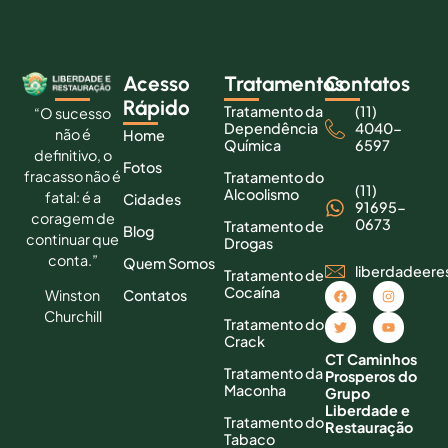
Acesso
Tratamentos
Contatos
Rápido
Tratamento da
(11)
“O sucesso
Dependência
4040-
não é
Home
Química
6597
definitivo, o
Fotos
fracasso não é
Tratamento do
(11)
Alcoolismo
fatal: é a
Cidades
91695-
coragem de
0673
Tratamento de
Blog
continuar que
Drogas
conta.”
Quem Somos
liberdadeer
Tratamento de
Cocaína
Contatos
Winston
Churchill
Tratamento do
Crack
CT Caminhos
Tratamento da
Prosperos do
Maconha
Grupo
Liberdade e
Tratamento do
Restauração
Tabaco