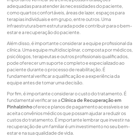
adequadas para atender às necessidades do paciente,
como quartos confortáveis, áreas de lazer, espaços para
terapias individuais e em grupo, entre outros. Uma
infraestrutura bem estruturada pode contribuir para o bem-
estar e a recuperação do paciente.
Além disso, é importante considerar a equipe profissional da
clínica. Uma equipe multidisciplinar, composta por médicos,
psicólogos, terapeutas e outros profissionais qualificados,
pode oferecer um suporte completo e especializado ao
paciente durante o processo de reabilitação. É
fundamental verificar a qualificação e a experiência da
equipe antes de tomar uma decisão.
Por fim, é importante considerar o custo do tratamento. É
fundamental verificar se a
Clínica de Recuperação em
Pinhalzinho
oferece planos de pagamento acessíveis e se
aceita convênios médicos que possam ajudar a reduzir os
custos do tratamento. É importante lembrar que investir na
recuperação de um familiar é um investimento no seu bem-
estar e na sua qualidade de vida.