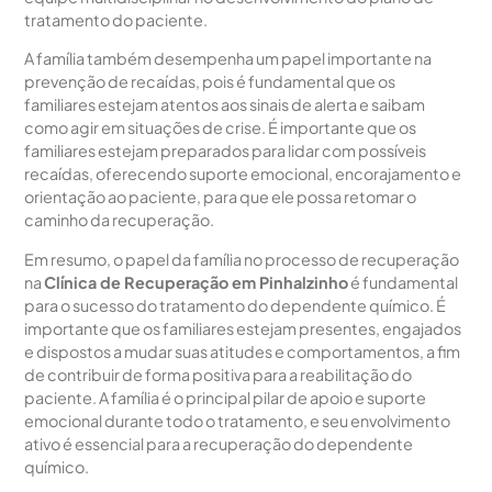
tratamento do paciente.
A família também desempenha um papel importante na
prevenção de recaídas, pois é fundamental que os
familiares estejam atentos aos sinais de alerta e saibam
como agir em situações de crise. É importante que os
familiares estejam preparados para lidar com possíveis
recaídas, oferecendo suporte emocional, encorajamento e
orientação ao paciente, para que ele possa retomar o
caminho da recuperação.
Em resumo, o papel da família no processo de recuperação
na
Clínica de Recuperação em Pinhalzinho
é fundamental
para o sucesso do tratamento do dependente químico. É
importante que os familiares estejam presentes, engajados
e dispostos a mudar suas atitudes e comportamentos, a fim
de contribuir de forma positiva para a reabilitação do
paciente. A família é o principal pilar de apoio e suporte
emocional durante todo o tratamento, e seu envolvimento
ativo é essencial para a recuperação do dependente
químico.