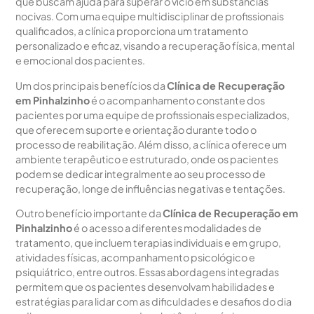
que buscam ajuda para superar o vício em substâncias
nocivas. Com uma equipe multidisciplinar de profissionais
qualificados, a clínica proporciona um tratamento
personalizado e eficaz, visando a recuperação física, mental
e emocional dos pacientes.
Um dos principais benefícios da
Clínica de Recuperação
em Pinhalzinho
é o acompanhamento constante dos
pacientes por uma equipe de profissionais especializados,
que oferecem suporte e orientação durante todo o
processo de reabilitação. Além disso, a clínica oferece um
ambiente terapêutico e estruturado, onde os pacientes
podem se dedicar integralmente ao seu processo de
recuperação, longe de influências negativas e tentações.
Outro benefício importante da
Clínica de Recuperação em
Pinhalzinho
é o acesso a diferentes modalidades de
tratamento, que incluem terapias individuais e em grupo,
atividades físicas, acompanhamento psicológico e
psiquiátrico, entre outros. Essas abordagens integradas
permitem que os pacientes desenvolvam habilidades e
estratégias para lidar com as dificuldades e desafios do dia