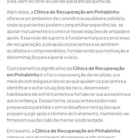
a dia, sem recorrer ao uso de substâncias químicas.
Além disso, a
Clínica de Recuperação em Pinhalzinho
oferece um ambiente de convivência saudável e solidário,
onde os pacientes podem compartilhar experiências, se
apoiar mutuamente e construir novas relações de amizade e
apoio. Essa rede de suporte é fundamental para o processo
de recuperação, pois ajuda os pacientes a se sentirem
acolhidos e compreendidos, fortalecendo sua motivação e
determinação para superar o vício.
Outro benefício significativo da
Clínica de Recuperação
em Pinhalzinho
é o foco na prevenção de recaídas, por
meio de estratégias e técnicas que ajudam os pacientes a
identificar e evitar situações de risco, desenvolver
habilidades de enfrentamento e fortalecer sua autoestima e
autoconfiança. Dessa forma, os pacientes estão mais
preparados para lidar com os desafios e tentações que
possam surgir após o término do tratamento, mantendo-se
firmes em sua decisão de manter a sobriedade.
Em resumo, a
Clínica de Recuperação em Pinhalzinho
oferece uma abordagem abrangente e eficaz para o