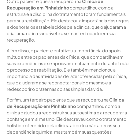
Outro paciente que se recuperou na
Clínica de
Recuperação em Pinhalzinho
compartilhou como a
estrutura e a disciplina do tratamento foram fundamentais
para sua reabilitação. Ele destacou a importância das regras
e dos horários estabelecidos pela clínica, que o ajudaram a
criar uma rotina saudável e a se manter focado em sua
recuperação.
Além disso, o paciente enfatizou a importância do apoio
mútuo entre os pacientes da clínica, que compartilhavam
suas experiências e se apoiavam mutuamente durante todo
o processo de reabilitação. Ele também mencionou a
importância das atividades de lazer oferecidas pela clínica,
que o ajudaram a se reconectar consigo mesmo e a
redescobrir o prazer nas coisas simples da vida.
Por fim, um terceiro paciente que se recuperou na
Clínica
de Recuperação em Pinhalzinho
compartilhou como a
clínica o ajudou a reconstruir sua autoestima e a recuperar a
confiança em si mesmo. Ele descreveu como o tratamento
holístico oferecido pela clínica abordou não apenas sua
dependência química, mas também suas questões