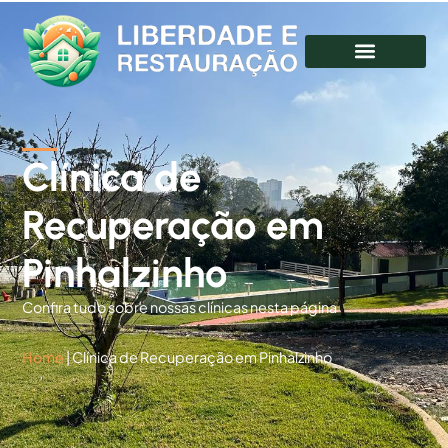
Clínica de
Recuperação em
Pinhalzinho
Confira tudo sobre nossas clínicas nesta página
Home
|
Clínica de Recuperação em Pinhalzinho