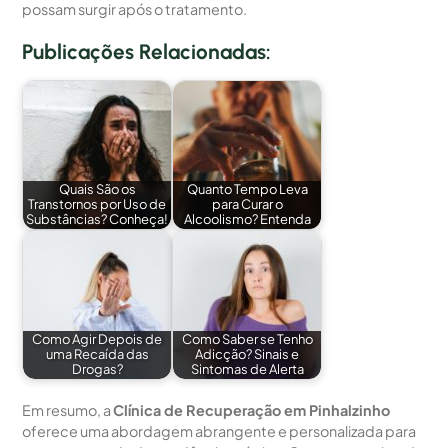
possam surgir após o tratamento.
Publicações Relacionadas:
Quais São os
Quanto Tempo Leva
Transtornos por Uso de
para Curar o
Substâncias? Conheça!
Alcoolismo? Entenda
Como Agir Depois de
Como Saber se Tenho
uma Recaída das
Adicção? Sinais e
Drogas?
Sintomas de Alerta
Em resumo, a
Clínica de Recuperação em Pinhalzinho
oferece uma abordagem abrangente e personalizada para