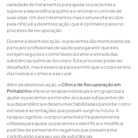
variedade de tratamentos para ajudar os pacientes a
superar a dependência química e retomar o controle de
suas vidas. Um dos tratamentos mais comuns oferecidos
pela clínica é a desintoxicação, que é o primeiro passo no
processo de recuperação.
Durante a desintoxicação, os pacientes são monitorados de
perto por profissionais de saúde para garantir que eles
estejam seguros e confortáveis durante a retirada das
substâncias químicas do corpo. Este processo pode ser
desafiador, mas é essencial para permitir que o corpo se livre
das toxinas e comece a se curar.
Além da desintoxicação, a
Clínica de Recuperação em
Pinhalzinho
oferece terapias individuais e em grupo para
ajudar os pacientes a entender as causas subjacentes de
sua dependência e desenvolver habilidades para lidar com o
estresse e as tentações que possam surgir no futuro. A
terapia cognitivo-comportamental é frequentemente
utilizada para ajudar os pacientes a identificar e modificar
padrões de pensamento negativos que possam estar
contribuindo para seu uso de substâncias.