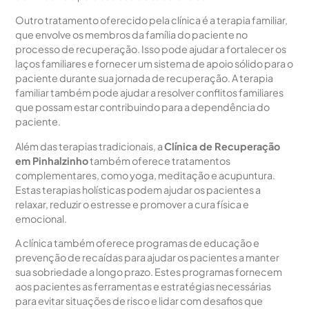
Outro tratamento oferecido pela clínica é a terapia familiar,
que envolve os membros da família do paciente no
processo de recuperação. Isso pode ajudar a fortalecer os
laços familiares e fornecer um sistema de apoio sólido para o
paciente durante sua jornada de recuperação. A terapia
familiar também pode ajudar a resolver conflitos familiares
que possam estar contribuindo para a dependência do
paciente.
Além das terapias tradicionais, a
Clínica de Recuperação
em Pinhalzinho
também oferece tratamentos
complementares, como yoga, meditação e acupuntura.
Estas terapias holísticas podem ajudar os pacientes a
relaxar, reduzir o estresse e promover a cura física e
emocional.
A clínica também oferece programas de educação e
prevenção de recaídas para ajudar os pacientes a manter
sua sobriedade a longo prazo. Estes programas fornecem
aos pacientes as ferramentas e estratégias necessárias
para evitar situações de risco e lidar com desafios que