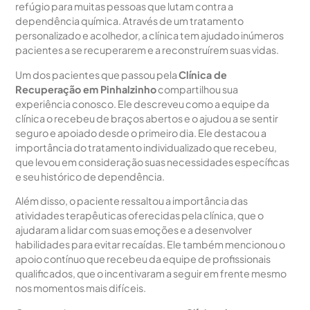
refúgio para muitas pessoas que lutam contra a
dependência química. Através de um tratamento
personalizado e acolhedor, a clínica tem ajudado inúmeros
pacientes a se recuperarem e a reconstruírem suas vidas.
Um dos pacientes que passou pela
Clínica de
Recuperação em Pinhalzinho
compartilhou sua
experiência conosco. Ele descreveu como a equipe da
clínica o recebeu de braços abertos e o ajudou a se sentir
seguro e apoiado desde o primeiro dia. Ele destacou a
importância do tratamento individualizado que recebeu,
que levou em consideração suas necessidades específicas
e seu histórico de dependência.
Além disso, o paciente ressaltou a importância das
atividades terapêuticas oferecidas pela clínica, que o
ajudaram a lidar com suas emoções e a desenvolver
habilidades para evitar recaídas. Ele também mencionou o
apoio contínuo que recebeu da equipe de profissionais
qualificados, que o incentivaram a seguir em frente mesmo
nos momentos mais difíceis.