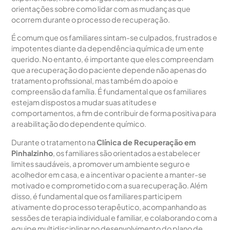
orientações sobre como lidar com as mudanças que
ocorrem durante o processo de recuperação.
É comum que os familiares sintam-se culpados, frustrados e
impotentes diante da dependência química de um ente
querido. No entanto, é importante que eles compreendam
que a recuperação do paciente depende não apenas do
tratamento profissional, mas também do apoio e
compreensão da família. É fundamental que os familiares
estejam dispostos a mudar suas atitudes e
comportamentos, a fim de contribuir de forma positiva para
a reabilitação do dependente químico.
Durante o tratamento na
Clínica de Recuperação em
Pinhalzinho
, os familiares são orientados a estabelecer
limites saudáveis, a promover um ambiente seguro e
acolhedor em casa, e a incentivar o paciente a manter-se
motivado e comprometido com a sua recuperação. Além
disso, é fundamental que os familiares participem
ativamente do processo terapêutico, acompanhando as
sessões de terapia individual e familiar, e colaborando com a
equipe multidisciplinar no desenvolvimento do plano de