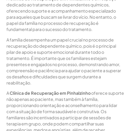
dedicado ao tratamento de dependentes químicos,
oferecendo suporte e acompanhamento especializado
para aqueles que buscam se livrar do vício. No entanto, o
papel da família no processo de recuperação é
fundamental para o sucesso do tratamento.
A família desempenha um papel crucial no processo de
recuperação do dependente químico, pois é o principal
pilar de apoio e suporte emocional durante todo o
tratamento. É importante que os familiares estejam
presentes e engajados no processo, demonstrando amor,
compreensão e paciência para ajudar o paciente a superar
os desafios e dificuldades que surgem durante a
reabilitação.
A
Clínica de Recuperação em Pinhalzinho
oferece suporte
não apenas ao paciente, mas também à família,
proporcionando orientação e aconselhamento para lidar
com a situação de forma saudável e construtiva. Os
familiares são incentivados a participar de sessões de
terapia em grupo, onde podem compartilhar suas
experiências, medos e angústias, além de receber