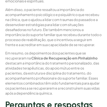
emocionais e espirituais.
Além disso, o paciente ressaltou a importância do
acompanhamento psicológico e psiquiátrico que recebeu
na clínica, que o ajudou a lidar com traumas do passado e a
desenvolver estratégias para lidar com situações
desafiadoras no futuro. Ele também mencionou a
importância do suporte familiar que recebeu durante todo o
processo de reabilitação, que o incentivou a seguir em
frente e a acreditar em sua capacidade de se recuperar.
Em resumo, os depoimentos dos pacientes que se
recuperaram na
Clínica de Recuperação em Pinhalzinho
destacam a importância do tratamento personalizado, das
atividades terapêuticas, do apoio mútuo entre os
pacientes, da estrutura e disciplina do tratamento, do
acompanhamento profissional e do suporte familiar. Esses
elementos combinados têm sido fundamentais para ajudar
os pacientes a se recuperarem e a reconstruírem suas vidas
após a dependência química.
Perguntas e respostas