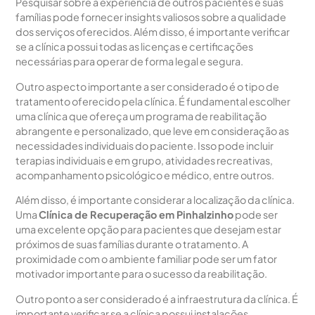
Pesquisar sobre a experiência de outros pacientes e suas
famílias pode fornecer insights valiosos sobre a qualidade
dos serviços oferecidos. Além disso, é importante verificar
se a clínica possui todas as licenças e certificações
necessárias para operar de forma legal e segura.
Outro aspecto importante a ser considerado é o tipo de
tratamento oferecido pela clínica. É fundamental escolher
uma clínica que ofereça um programa de reabilitação
abrangente e personalizado, que leve em consideração as
necessidades individuais do paciente. Isso pode incluir
terapias individuais e em grupo, atividades recreativas,
acompanhamento psicológico e médico, entre outros.
Além disso, é importante considerar a localização da clínica.
Uma
Clínica de Recuperação em Pinhalzinho
pode ser
uma excelente opção para pacientes que desejam estar
próximos de suas famílias durante o tratamento. A
proximidade com o ambiente familiar pode ser um fator
motivador importante para o sucesso da reabilitação.
Outro ponto a ser considerado é a infraestrutura da clínica. É
importante verificar se a clínica possui instalações