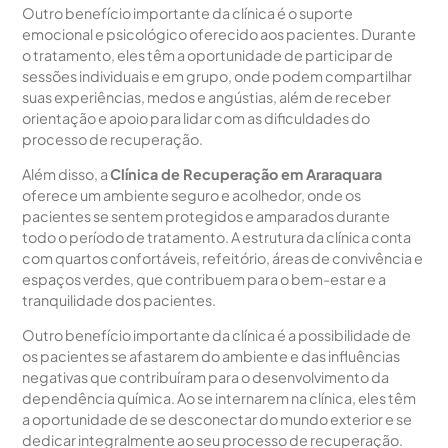
Outro benefício importante da clínica é o suporte
emocional e psicológico oferecido aos pacientes. Durante
o tratamento, eles têm a oportunidade de participar de
sessões individuais e em grupo, onde podem compartilhar
suas experiências, medos e angústias, além de receber
orientação e apoio para lidar com as dificuldades do
processo de recuperação.
Além disso, a
Clínica de Recuperação em Araraquara
oferece um ambiente seguro e acolhedor, onde os
pacientes se sentem protegidos e amparados durante
todo o período de tratamento. A estrutura da clínica conta
com quartos confortáveis, refeitório, áreas de convivência e
espaços verdes, que contribuem para o bem-estar e a
tranquilidade dos pacientes.
Outro benefício importante da clínica é a possibilidade de
os pacientes se afastarem do ambiente e das influências
negativas que contribuíram para o desenvolvimento da
dependência química. Ao se internarem na clínica, eles têm
a oportunidade de se desconectar do mundo exterior e se
dedicar integralmente ao seu processo de recuperação.