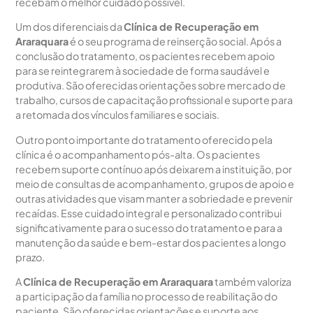
recebam o melhor cuidado possível.
Um dos diferenciais da
Clínica de Recuperação em
Araraquara
é o seu programa de reinserção social. Após a
conclusão do tratamento, os pacientes recebem apoio
para se reintegrarem à sociedade de forma saudável e
produtiva. São oferecidas orientações sobre mercado de
trabalho, cursos de capacitação profissional e suporte para
a retomada dos vínculos familiares e sociais.
Outro ponto importante do tratamento oferecido pela
clínica é o acompanhamento pós-alta. Os pacientes
recebem suporte contínuo após deixarem a instituição, por
meio de consultas de acompanhamento, grupos de apoio e
outras atividades que visam manter a sobriedade e prevenir
recaídas. Esse cuidado integral e personalizado contribui
significativamente para o sucesso do tratamento e para a
manutenção da saúde e bem-estar dos pacientes a longo
prazo.
A
Clínica de Recuperação em Araraquara
também valoriza
a participação da família no processo de reabilitação do
paciente. São oferecidas orientações e suporte aos