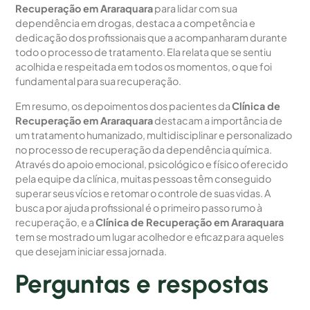
Recuperação em Araraquara
para lidar com sua
dependência em drogas, destaca a competência e
dedicação dos profissionais que a acompanharam durante
todo o processo de tratamento. Ela relata que se sentiu
acolhida e respeitada em todos os momentos, o que foi
fundamental para sua recuperação.
Em resumo, os depoimentos dos pacientes da
Clínica de
Recuperação em Araraquara
destacam a importância de
um tratamento humanizado, multidisciplinar e personalizado
no processo de recuperação da dependência química.
Através do apoio emocional, psicológico e físico oferecido
pela equipe da clínica, muitas pessoas têm conseguido
superar seus vícios e retomar o controle de suas vidas. A
busca por ajuda profissional é o primeiro passo rumo à
recuperação, e a
Clínica de Recuperação em Araraquara
tem se mostrado um lugar acolhedor e eficaz para aqueles
que desejam iniciar essa jornada.
Perguntas e respostas