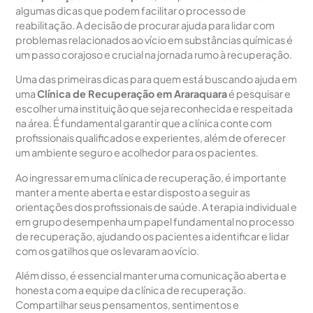
algumas dicas que podem facilitar o processo de
reabilitação. A decisão de procurar ajuda para lidar com
problemas relacionados ao vício em substâncias químicas é
um passo corajoso e crucial na jornada rumo à recuperação.
Uma das primeiras dicas para quem está buscando ajuda em
uma
Clínica de Recuperação em Araraquara
é pesquisar e
escolher uma instituição que seja reconhecida e respeitada
na área. É fundamental garantir que a clínica conte com
profissionais qualificados e experientes, além de oferecer
um ambiente seguro e acolhedor para os pacientes.
Ao ingressar em uma clínica de recuperação, é importante
manter a mente aberta e estar disposto a seguir as
orientações dos profissionais de saúde. A terapia individual e
em grupo desempenha um papel fundamental no processo
de recuperação, ajudando os pacientes a identificar e lidar
com os gatilhos que os levaram ao vício.
Além disso, é essencial manter uma comunicação aberta e
honesta com a equipe da clínica de recuperação.
Compartilhar seus pensamentos, sentimentos e