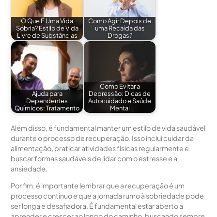
O Que É Uma Vida
Como Agir Depois de
Sóbria? Estilo de Vida
uma Recaída das
Livre de Substâncias
Drogas?
Como Evitar a
Ajuda para
Depressão: Dicas de
Dependentes
Autocuidado e Saúde
Químicos: Tratamento
Mental
Além disso, é fundamental manter um estilo de vida saudável
durante o processo de recuperação. Isso inclui cuidar da
alimentação, praticar atividades físicas regularmente e
buscar formas saudáveis de lidar com o estresse e a
ansiedade.
Por fim, é importante lembrar que a recuperação é um
processo contínuo e que a jornada rumo à sobriedade pode
ser longa e desafiadora. É fundamental estar aberto a
aprender e crescer ao longo do caminho, buscando sempre