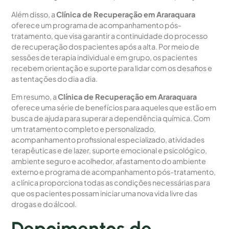
Além disso, a
Clínica de Recuperação em Araraquara
oferece um programa de acompanhamento pós-
tratamento, que visa garantir a continuidade do processo
de recuperação dos pacientes após a alta. Por meio de
sessões de terapia individual e em grupo, os pacientes
recebem orientação e suporte para lidar com os desafios e
as tentações do dia a dia.
Em resumo, a
Clínica de Recuperação em Araraquara
oferece uma série de benefícios para aqueles que estão em
busca de ajuda para superar a dependência química. Com
um tratamento completo e personalizado,
acompanhamento profissional especializado, atividades
terapêuticas e de lazer, suporte emocional e psicológico,
ambiente seguro e acolhedor, afastamento do ambiente
externo e programa de acompanhamento pós-tratamento,
a clínica proporciona todas as condições necessárias para
que os pacientes possam iniciar uma nova vida livre das
drogas e do álcool.
Depoimentos de