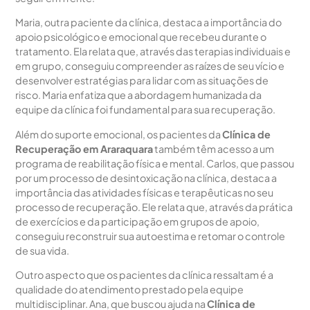
Maria, outra paciente da clínica, destaca a importância do
apoio psicológico e emocional que recebeu durante o
tratamento. Ela relata que, através das terapias individuais e
em grupo, conseguiu compreender as raízes de seu vício e
desenvolver estratégias para lidar com as situações de
risco. Maria enfatiza que a abordagem humanizada da
equipe da clínica foi fundamental para sua recuperação.
Além do suporte emocional, os pacientes da
Clínica de
Recuperação em Araraquara
também têm acesso a um
programa de reabilitação física e mental. Carlos, que passou
por um processo de desintoxicação na clínica, destaca a
importância das atividades físicas e terapêuticas no seu
processo de recuperação. Ele relata que, através da prática
de exercícios e da participação em grupos de apoio,
conseguiu reconstruir sua autoestima e retomar o controle
de sua vida.
Outro aspecto que os pacientes da clínica ressaltam é a
qualidade do atendimento prestado pela equipe
multidisciplinar. Ana, que buscou ajuda na
Clínica de