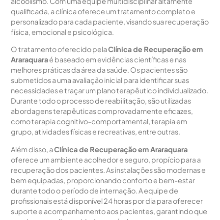
alcoolismo. Com uma equipe multidisciplinar altamente
qualificada, a clínica oferece um tratamento completo e
personalizado para cada paciente, visando sua recuperação
física, emocional e psicológica.
O tratamento oferecido pela
Clínica de Recuperação em
Araraquara
é baseado em evidências científicas e nas
melhores práticas da área da saúde. Os pacientes são
submetidos a uma avaliação inicial para identificar suas
necessidades e traçar um plano terapêutico individualizado.
Durante todo o processo de reabilitação, são utilizadas
abordagens terapêuticas comprovadamente eficazes,
como terapia cognitivo-comportamental, terapia em
grupo, atividades físicas e recreativas, entre outras.
Além disso, a
Clínica de Recuperação em Araraquara
oferece um ambiente acolhedor e seguro, propício para a
recuperação dos pacientes. As instalações são modernas e
bem equipadas, proporcionando conforto e bem-estar
durante todo o período de internação. A equipe de
profissionais está disponível 24 horas por dia para oferecer
suporte e acompanhamento aos pacientes, garantindo que