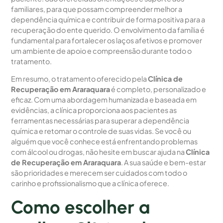
familiares, para que possam compreender melhor a
dependência química e contribuir de forma positiva para a
recuperação do ente querido. O envolvimento da família é
fundamental para fortalecer os laços afetivos e promover
um ambiente de apoio e compreensão durante todo o
tratamento.
Em resumo, o tratamento oferecido pela
Clínica de
Recuperação em Araraquara
é completo, personalizado e
eficaz. Com uma abordagem humanizada e baseada em
evidências, a clínica proporciona aos pacientes as
ferramentas necessárias para superar a dependência
química e retomar o controle de suas vidas. Se você ou
alguém que você conhece está enfrentando problemas
com álcool ou drogas, não hesite em buscar ajuda na
Clínica
de Recuperação em Araraquara
. A sua saúde e bem-estar
são prioridades e merecem ser cuidados com todo o
carinho e profissionalismo que a clínica oferece.
Como escolher a