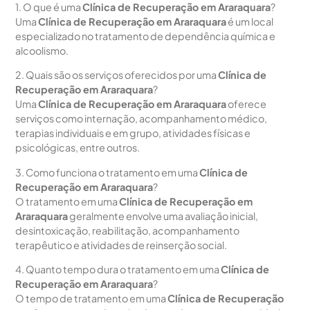
1. O que é uma
Clínica de Recuperação em Araraquara
?
Uma
Clínica de Recuperação em Araraquara
é um local
especializado no tratamento de dependência química e
alcoolismo.
2. Quais são os serviços oferecidos por uma
Clínica de
Recuperação em Araraquara
?
Uma
Clínica de Recuperação em Araraquara
oferece
serviços como internação, acompanhamento médico,
terapias individuais e em grupo, atividades físicas e
psicológicas, entre outros.
3. Como funciona o tratamento em uma
Clínica de
Recuperação em Araraquara
?
O tratamento em uma
Clínica de Recuperação em
Araraquara
geralmente envolve uma avaliação inicial,
desintoxicação, reabilitação, acompanhamento
terapêutico e atividades de reinserção social.
4. Quanto tempo dura o tratamento em uma
Clínica de
Recuperação em Araraquara
?
O tempo de tratamento em uma
Clínica de Recuperação