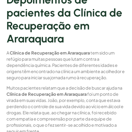
pacientes da Clínica de
Recuperação em
Araraquara
A
Clínica de Recuperação em Araraquara
tem sido um
refúgio para muitas pessoas que lutam contra a
dependência química. Pacientes de diferentes idades e
origens têm encontrado na clínica um ambiente acolhedor e
seguro para iniciar sua jornada rumo à recuperação.
Muitos pacientes relatam que a decisão de buscar ajuda na
Clínica de Recuperação em Araraquara
foi um ponto de
virada em suas vidas. João, por exemplo, conta que estava
perdendo o controle de sua vida devido ao vício em álcool e
drogas. Ele relata que, ao chegar na clínica, foi recebido
com empatia e compreensão por parte da equipe de
profissionais, o que o fez sentir-se acolhido e motivado a
seguir em frente.