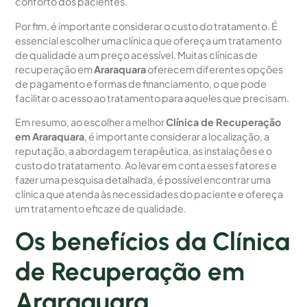
conforto dos pacientes.
Por fim, é importante considerar o custo do tratamento. É
essencial escolher uma clínica que ofereça um tratamento
de qualidade a um preço acessível. Muitas clínicas de
recuperação em
Araraquara
oferecem diferentes opções
de pagamento e formas de financiamento, o que pode
facilitar o acesso ao tratamento para aqueles que precisam.
Em resumo, ao escolher a melhor
Clínica de Recuperação
em Araraquara
, é importante considerar a localização, a
reputação, a abordagem terapêutica, as instalações e o
custo do tratatamento. Ao levar em conta esses fatores e
fazer uma pesquisa detalhada, é possível encontrar uma
clínica que atenda às necessidades do paciente e ofereça
um tratamento eficaz e de qualidade.
Os benefícios da Clínica
de Recuperação em
Araraquara