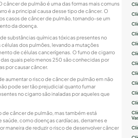
 O câncer de pulmão é uma das formas mais comuns
Cl
ro é a principal causa desse tipo de câncer. O
Cl
os casos de câncer de pulmão, tornando-se um
Cl
imento da doença.
Cl
 de substâncias químicas tóxicas presentes no
Cl
s células dos pulmões, levando a mutações
ento de células cancerígenas. O fumo de cigarro
Cl
 das quais pelo menos 250 são conhecidas por
Cl
as por causar câncer.
Cl
e aumentar o risco de câncer de pulmão em não
Cl
o pode ser tão prejudicial quanto fumar
Cl
esentes no cigarro são inaladas por aqueles que
Cl
Cl
co de câncer de pulmão, mas também está
Va
de saúde, como doenças cardíacas, derrames e
hor maneira de reduzir o risco de desenvolver câncer
Cl
Cl