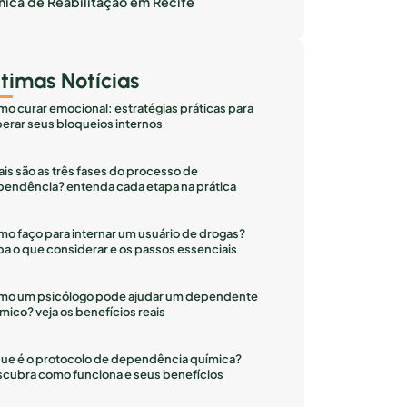
inica de Reabilitação em Recife
ltimas Notícias
o curar emocional: estratégias práticas para
erar seus bloqueios internos
is são as três fases do processo de
endência? entenda cada etapa na prática
o faço para internar um usuário de drogas?
ba o que considerar e os passos essenciais
mo um psicólogo pode ajudar um dependente
mico? veja os benefícios reais
ue é o protocolo de dependência química?
cubra como funciona e seus benefícios