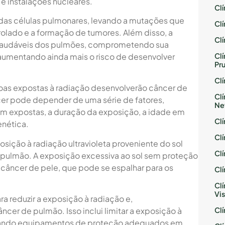
e instalações nucleares.
Cl
 das células pulmonares, levando a mutações que
Cl
ado e a formação de tumores. Além disso, a
Cl
 saudáveis dos pulmões, comprometendo sua
Cl
umentando ainda mais o risco de desenvolver
Pr
Cl
soas expostas à radiação desenvolverão câncer de
Cl
cer pode depender de uma série de fatores,
Ne
am expostas, a duração da exposição, a idade em
Cl
enética.
Cl
osição à radiação ultravioleta proveniente do sol
Cl
pulmão. A exposição excessiva ao sol sem proteção
âncer de pele, que pode se espalhar para os
Cl
Cl
Vis
a reduzir a exposição à radiação e,
Cl
cer de pulmão. Isso inclui limitar a exposição à
ilizando equipamentos de proteção adequados em