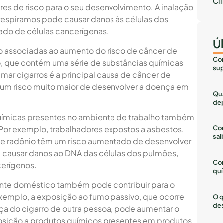
Cl
res de risco para o seu desenvolvimento. A inalação
respiramos pode causar danos às células dos
ado de células cancerígenas.
Ú
ão associadas ao aumento do risco de câncer de
Com
, que contém uma série de substâncias químicas
sup
umar cigarros é a principal causa de câncer de
um risco muito maior de desenvolver a doença em
Qua
dep
químicas presentes no ambiente de trabalho também
Com
Por exemplo, trabalhadores expostos a asbestos,
sai
ca e radônio têm um risco aumentado de desenvolver
 causar danos ao DNA das células dos pulmões,
Co
erígenos.
quí
ente doméstico também pode contribuir para o
emplo, a exposição ao fumo passivo, que ocorre
O q
des
a do cigarro de outra pessoa, pode aumentar o
posição a produtos químicos presentes em produtos