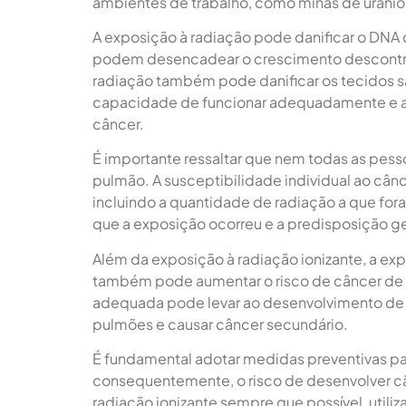
ambientes de trabalho, como minas de urânio 
A exposição à radiação pode danificar o DNA
podem desencadear o crescimento descontrol
radiação também pode danificar os tecidos
capacidade de funcionar adequadamente e a
câncer.
É importante ressaltar que nem todas as pes
pulmão. A susceptibilidade individual ao cân
incluindo a quantidade de radiação a que for
que a exposição ocorreu e a predisposição g
Além da exposição à radiação ionizante, a exp
também pode aumentar o risco de câncer de 
adequada pode levar ao desenvolvimento de c
pulmões e causar câncer secundário.
É fundamental adotar medidas preventivas par
consequentemente, o risco de desenvolver cân
radiação ionizante sempre que possível, ut