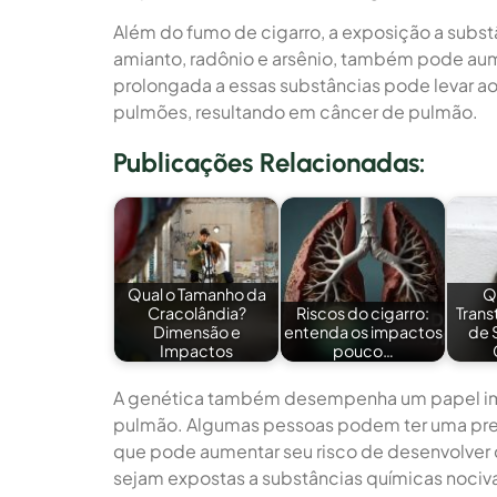
Além do fumo de cigarro, a exposição a subs
amianto, radônio e arsênio, também pode aum
prolongada a essas substâncias pode levar a
pulmões, resultando em câncer de pulmão.
Publicações Relacionadas:
Qual o Tamanho da
Q
Cracolândia?
Riscos do cigarro:
Trans
Dimensão e
entenda os impactos
de 
Impactos
pouco…
A genética também desempenha um papel im
pulmão. Algumas pessoas podem ter uma pred
que pode aumentar seu risco de desenvolve
sejam expostas a substâncias químicas nociv