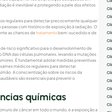
Cl
iação é inevitável e protegendo a pele dos efeitos
Cl
Cl
icos regulares para detectar precocemente qualquer
Cl
 pessoas com histórico de exposição à radiação. O
ente as chances de
tratamento
bem-sucedido e de
Cl
Cl
de risco significativo para o desenvolvimento de
Cl
 o DNA das células pulmonares, levando a mutações
Cl
mores. É fundamental adotar medidas preventivas
Cl
r exames médicos regulares para detectar
lmão. A conscientização sobre os riscos da
Cl
audáveis são essenciais para prevenir o
Cl
.
Cl
ncias químicas
Cl
Cli
omuns de câncer em todo o mundo, e a exposição a