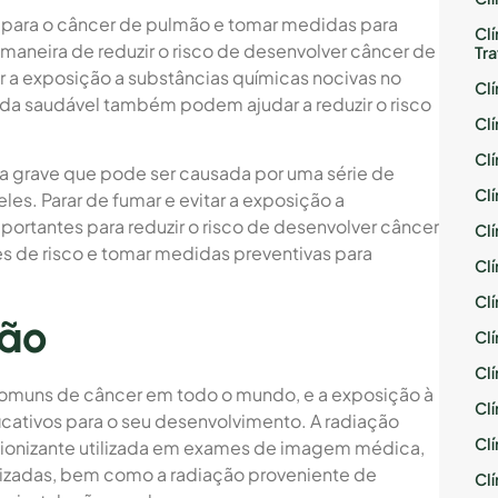
co para o câncer de pulmão e tomar medidas para
Cl
r maneira de reduzir o risco de desenvolver câncer de
Tr
r a exposição a substâncias químicas nocivas no
Cl
ida saudável também podem ajudar a reduzir o risco
Cl
Cl
 grave que pode ser causada por uma série de
Cl
eles. Parar de fumar e evitar a exposição a
ortantes para reduzir o risco de desenvolver câncer
Cl
es de risco e tomar medidas preventivas para
Cl
Cl
ção
Cl
Cl
omuns de câncer em todo o mundo, e a exposição à
Cl
ficativos para o seu desenvolvimento. A radiação
Cl
ão ionizante utilizada em exames de imagem médica,
izadas, bem como a radiação proveniente de
Cl