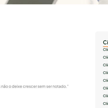
C
Cl
Cl
Cl
Cl
Cl
não o deixe crescer sem ser notado.”
Clí
Cl
Cl