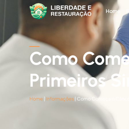
Home
F
Como Começ
Primeiros Si
Home
|
Informações
|
Como Começa o Câncer 