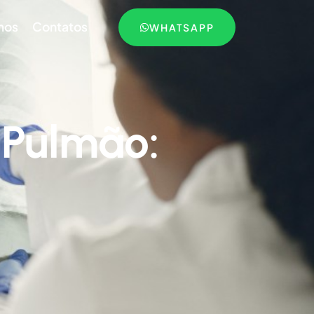
mos
Contatos
WHATSAPP
Pulmão: