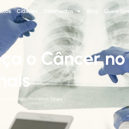
otos
Cidades
Tratamentos
Blog
Quem So
a o Câncer no 
nais
no Pulmão: Primeiros Sinais