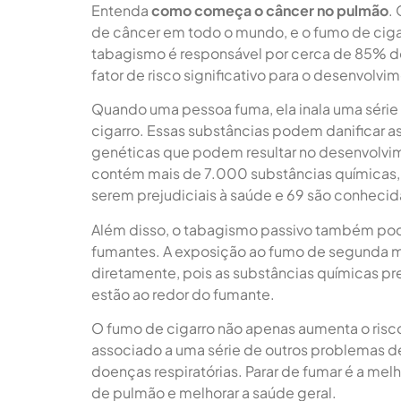
Entenda
como começa o câncer no pulmão
.
de câncer em todo o mundo, e o fumo de cigar
tabagismo é responsável por cerca de 85% d
fator de risco significativo para o desenvolv
Quando uma pessoa fuma, ela inala uma série
cigarro. Essas substâncias podem danificar a
genéticas que podem resultar no desenvolvim
contém mais de 7.000 substâncias químicas,
serem prejudiciais à saúde e 69 são conhecid
Além disso, o tabagismo passivo também pod
fumantes. A exposição ao fumo de segunda mã
diretamente, pois as substâncias químicas pr
estão ao redor do fumante.
O fumo de cigarro não apenas aumenta o ris
associado a uma série de outros problemas 
doenças respiratórias. Parar de fumar é a mel
de pulmão e melhorar a saúde geral.