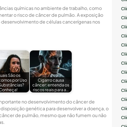
tâncias químicas no ambiente de trabalho, como
Cl
entar o risco de câncer de pulmão. A exposição
Cl
o desenvolvimento de células cancerígenas nos
Cl
Cl
Cl
Cl
Cl
Cl
uais São os
tornos por Uso
Cigarro causa
Cl
Substâncias?
câncer: entenda os
Conheça!
riscos reais para a…
Cl
Cl
portante no desenvolvimento do câncer de
isposição genética para desenvolver a doença, o
Cl
r câncer de pulmão, mesmo que não fumem ou não
Cl
as.
Cl