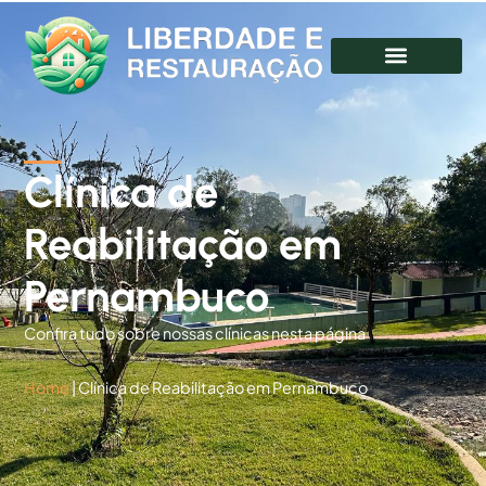
Clínica de
Reabilitação em
Pernambuco
Confira tudo sobre nossas clínicas nesta página
Home
|
Clínica de Reabilitação em Pernambuco