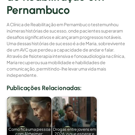
Pernambuco
A Clínica de Reabilitação em Pernambuco testemunhou
inúmeras histórias de sucesso, onde pacientes superaram
desafios significativos e alcançaram progressos notáveis.
Uma dessas histórias de sucesso é a de Maria, sobrevivente
de um AVC que perdeu a capacidade de andar e falar.
Através de fisioterapia intensiva e fonoaudiologia na clínica,
Maria recuperou sua mobilidade e habilidades de
comunicação, permitindo-lhe levar uma vida mais
independente.
Publicações Relacionadas:
Como fica uma pessoa
Drogas entre jovens em
com Alzheimer:
2026: o que esperar e