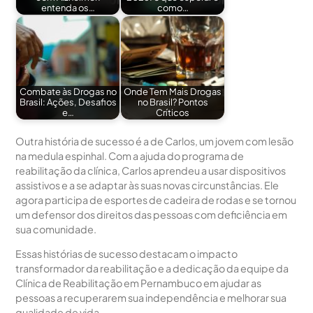
entenda os…
como…
Combate às Drogas no
Onde Tem Mais Drogas
Brasil: Ações, Desafios
no Brasil? Pontos
e…
Críticos
Outra história de sucesso é a de Carlos, um jovem com lesão
na medula espinhal. Com a ajuda do programa de
reabilitação da clínica, Carlos aprendeu a usar dispositivos
assistivos e a se adaptar às suas novas circunstâncias. Ele
agora participa de esportes de cadeira de rodas e se tornou
um defensor dos direitos das pessoas com deficiência em
sua comunidade.
Essas histórias de sucesso destacam o impacto
transformador da reabilitação e a dedicação da equipe da
Clínica de Reabilitação em Pernambuco em ajudar as
pessoas a recuperarem sua independência e melhorar sua
qualidade de vida.