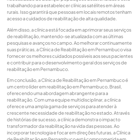
trabalhando para estabelecer clínicas satélites em áreas
rurais. Isso garantirá que pessoas em locais remotos tenham
acesso a cuidados de reabilitação de alta qualidade.
Além disso, a clínica está focada em aprimorar seus serviços
de reabilitação, mantendo-se atualizada com as últimas
pesquisas e avanços no campo. Ao melhorar continuamente
suas práticas, a Clínica de Reabilitação em Pernambuco visa
fornecer os melhores cuidados possíveis aos seus pacientes
e contribuir para o desenvolvimento geral dos serviços de
reabilitação em Pernambuco.
Em conclusão, a Clínica de Reabilitação em Pernambuco é
um centro líder em reabilitação em Pernambuco, Brasil,
oferecendo uma abordagem abrangente para a
reabilitação. Com uma equipe multidisciplinar, a clínica
oferece uma ampla gama de serviços para atender à
crescente necessidade de reabilitação no estado. Através
de histórias de sucesso, a clínica demonstra o impacto
transformador da reabilitação na vida das pessoas. Ao
incorporar tecnologia e focar em direções futuras, a Clínica
de Reabilitação em Pernambuco está comprometida em