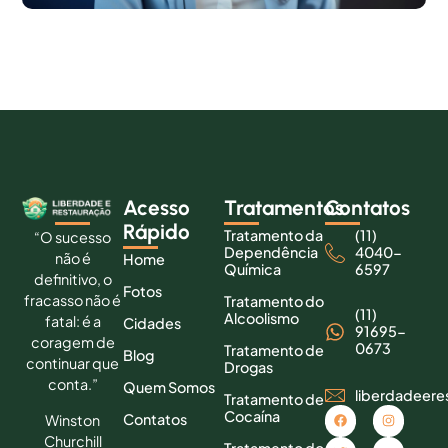
Acesso
Tratamentos
Contatos
Rápido
Tratamento da
(11)
“O sucesso
Dependência
4040-
não é
Home
Química
6597
definitivo, o
Fotos
fracasso não é
Tratamento do
(11)
Alcoolismo
fatal: é a
Cidades
91695-
coragem de
0673
Tratamento de
Blog
continuar que
Drogas
conta.”
Quem Somos
liberdadeer
Tratamento de
Cocaína
Contatos
Winston
Churchill