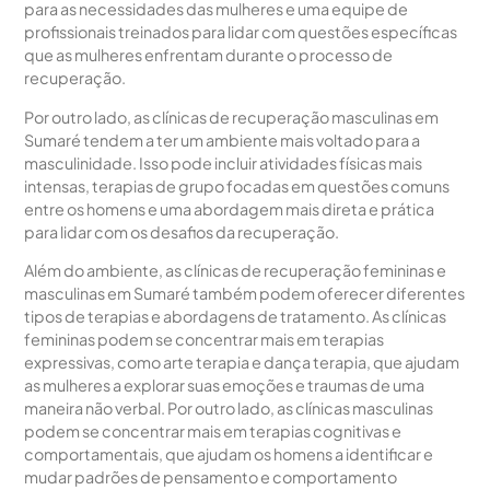
para as necessidades das mulheres e uma equipe de
profissionais treinados para lidar com questões específicas
que as mulheres enfrentam durante o processo de
recuperação.
Por outro lado, as clínicas de recuperação masculinas em
Sumaré tendem a ter um ambiente mais voltado para a
masculinidade. Isso pode incluir atividades físicas mais
intensas, terapias de grupo focadas em questões comuns
entre os homens e uma abordagem mais direta e prática
para lidar com os desafios da recuperação.
Além do ambiente, as clínicas de recuperação femininas e
masculinas em Sumaré também podem oferecer diferentes
tipos de terapias e abordagens de tratamento. As clínicas
femininas podem se concentrar mais em terapias
expressivas, como arte terapia e dança terapia, que ajudam
as mulheres a explorar suas emoções e traumas de uma
maneira não verbal. Por outro lado, as clínicas masculinas
podem se concentrar mais em terapias cognitivas e
comportamentais, que ajudam os homens a identificar e
mudar padrões de pensamento e comportamento