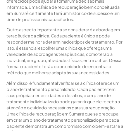
oferecidos pode ajudar a tomar uma decisão mais
informada. Uma clínica de recuperação bem conceituada
em Sumaré certamente terá um histórico de sucesso e um
time de profissionais capacitados.
Outro aspecto importante a se considerar é a abordagem
terapêutica da clínica. Cada paciente é único e pode
responder melhor a determinados tipos de tratamento. Por
isso, é essencial escolher uma clínica que ofereça uma
variedade de abordagens terapêuticas, como terapia
individual, em grupo, atividades físicas, entre outras. Dessa
forma, o paciente terá a oportunidade de encontrar o
método que melhor se adapta às suas necessidades.
Além disso, é fundamental verificar se a clínica oferece um
plano de tratamento personalizado. Cada paciente tem
suas próprias necessidades e desafios, e um plano de
tratamento individualizado pode garantir que ele receba a
atenção e o cuidado necessários para sua recuperação.
Uma clínica de recuperação em Sumaré que se preocupa
em criar um plano de tratamento personalizado para cada
paciente demonstra um compromisso com o bem-estar e a