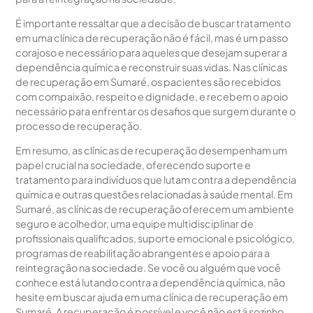
É importante ressaltar que a decisão de buscar tratamento
em uma clínica de recuperação não é fácil, mas é um passo
corajoso e necessário para aqueles que desejam superar a
dependência química e reconstruir suas vidas. Nas clínicas
de recuperação em Sumaré, os pacientes são recebidos
com compaixão, respeito e dignidade, e recebem o apoio
necessário para enfrentar os desafios que surgem durante o
processo de recuperação.
Em resumo, as clínicas de recuperação desempenham um
papel crucial na sociedade, oferecendo suporte e
tratamento para indivíduos que lutam contra a dependência
química e outras questões relacionadas à saúde mental. Em
Sumaré, as clínicas de recuperação oferecem um ambiente
seguro e acolhedor, uma equipe multidisciplinar de
profissionais qualificados, suporte emocional e psicológico,
programas de reabilitação abrangentes e apoio para a
reintegração na sociedade. Se você ou alguém que você
conhece está lutando contra a dependência química, não
hesite em buscar ajuda em uma clínica de recuperação em
Sumaré. A recuperação é possível e você não está sozinho