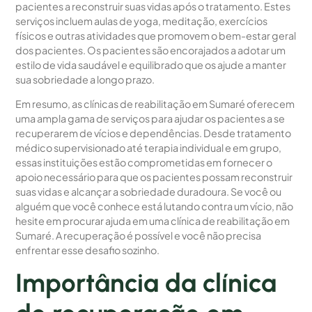
pacientes a reconstruir suas vidas após o tratamento. Estes
serviços incluem aulas de yoga, meditação, exercícios
físicos e outras atividades que promovem o bem-estar geral
dos pacientes. Os pacientes são encorajados a adotar um
estilo de vida saudável e equilibrado que os ajude a manter
sua sobriedade a longo prazo.
Em resumo, as clínicas de reabilitação em Sumaré oferecem
uma ampla gama de serviços para ajudar os pacientes a se
recuperarem de vícios e dependências. Desde tratamento
médico supervisionado até terapia individual e em grupo,
essas instituições estão comprometidas em fornecer o
apoio necessário para que os pacientes possam reconstruir
suas vidas e alcançar a sobriedade duradoura. Se você ou
alguém que você conhece está lutando contra um vício, não
hesite em procurar ajuda em uma clínica de reabilitação em
Sumaré. A recuperação é possível e você não precisa
enfrentar esse desafio sozinho.
Importância da clínica