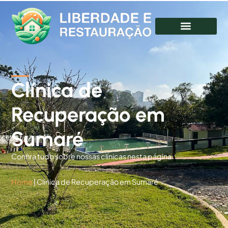
Clínica de
Recuperação em
Sumaré
Confira tudo sobre nossas clínicas nesta página
Home
|
Clínica de Recuperação em Sumaré