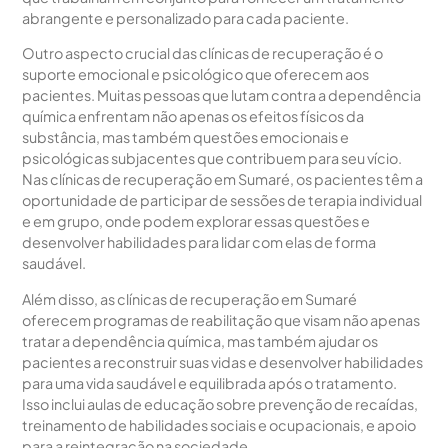
abrangente e personalizado para cada paciente.
Outro aspecto crucial das clínicas de recuperação é o
suporte emocional e psicológico que oferecem aos
pacientes. Muitas pessoas que lutam contra a dependência
química enfrentam não apenas os efeitos físicos da
substância, mas também questões emocionais e
psicológicas subjacentes que contribuem para seu vício.
Nas clínicas de recuperação em Sumaré, os pacientes têm a
oportunidade de participar de sessões de terapia individual
e em grupo, onde podem explorar essas questões e
desenvolver habilidades para lidar com elas de forma
saudável.
Além disso, as clínicas de recuperação em Sumaré
oferecem programas de reabilitação que visam não apenas
tratar a dependência química, mas também ajudar os
pacientes a reconstruir suas vidas e desenvolver habilidades
para uma vida saudável e equilibrada após o tratamento.
Isso inclui aulas de educação sobre prevenção de recaídas,
treinamento de habilidades sociais e ocupacionais, e apoio
para a reintegração na sociedade.