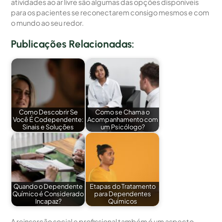
atividades ao ar livre são algumas das opções disponíveis
para os pacientes se reconectarem consigo mesmos e com
o mundo ao seu redor.
Publicações Relacionadas:
Como Descobrir Se
Como se Chama o
Você É Codependente:
Acompanhamento com
Sinais e Soluções
um Psicólogo?
Quando o Dependente
Etapas do Tratamento
Químico é Considerado
para Dependentes
Incapaz?
Químicos
A reinserção social e profissional também é um aspecto