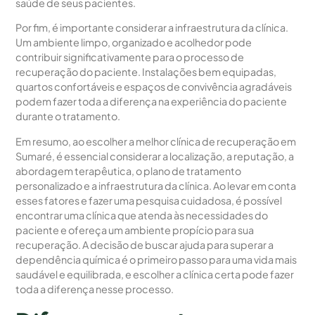
saúde de seus pacientes.
Por fim, é importante considerar a infraestrutura da clínica.
Um ambiente limpo, organizado e acolhedor pode
contribuir significativamente para o processo de
recuperação do paciente. Instalações bem equipadas,
quartos confortáveis e espaços de convivência agradáveis
podem fazer toda a diferença na experiência do paciente
durante o tratamento.
Em resumo, ao escolher a melhor clínica de recuperação em
Sumaré, é essencial considerar a localização, a reputação, a
abordagem terapêutica, o plano de tratamento
personalizado e a infraestrutura da clínica. Ao levar em conta
esses fatores e fazer uma pesquisa cuidadosa, é possível
encontrar uma clínica que atenda às necessidades do
paciente e ofereça um ambiente propício para sua
recuperação. A decisão de buscar ajuda para superar a
dependência química é o primeiro passo para uma vida mais
saudável e equilibrada, e escolher a clínica certa pode fazer
toda a diferença nesse processo.