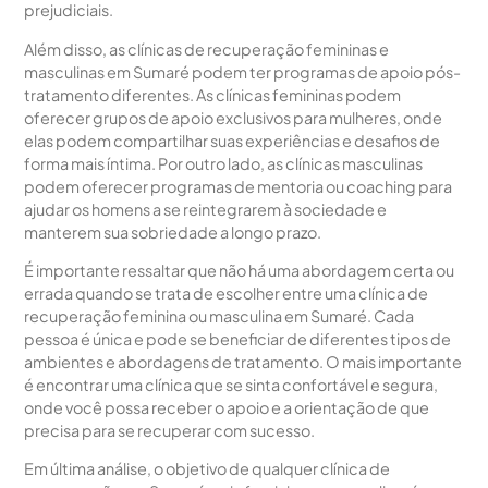
prejudiciais.
Além disso, as clínicas de recuperação femininas e
masculinas em Sumaré podem ter programas de apoio pós-
tratamento diferentes. As clínicas femininas podem
oferecer grupos de apoio exclusivos para mulheres, onde
elas podem compartilhar suas experiências e desafios de
forma mais íntima. Por outro lado, as clínicas masculinas
podem oferecer programas de mentoria ou coaching para
ajudar os homens a se reintegrarem à sociedade e
manterem sua sobriedade a longo prazo.
É importante ressaltar que não há uma abordagem certa ou
errada quando se trata de escolher entre uma clínica de
recuperação feminina ou masculina em Sumaré. Cada
pessoa é única e pode se beneficiar de diferentes tipos de
ambientes e abordagens de tratamento. O mais importante
é encontrar uma clínica que se sinta confortável e segura,
onde você possa receber o apoio e a orientação de que
precisa para se recuperar com sucesso.
Em última análise, o objetivo de qualquer clínica de