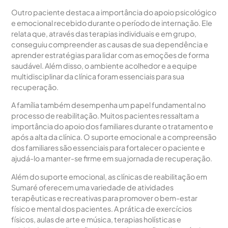
Outro paciente destaca a importância do apoio psicológico
e emocional recebido durante o período de internação. Ele
relata que, através das terapias individuais e em grupo,
conseguiu compreender as causas de sua dependência e
aprender estratégias para lidar com as emoções de forma
saudável. Além disso, o ambiente acolhedor e a equipe
multidisciplinar da clínica foram essenciais para sua
recuperação.
A família também desempenha um papel fundamental no
processo de reabilitação. Muitos pacientes ressaltam a
importância do apoio dos familiares durante o tratamento e
após a alta da clínica. O suporte emocional e a compreensão
dos familiares são essenciais para fortalecer o paciente e
ajudá-lo a manter-se firme em sua jornada de recuperação.
Além do suporte emocional, as clínicas de reabilitação em
Sumaré oferecem uma variedade de atividades
terapêuticas e recreativas para promover o bem-estar
físico e mental dos pacientes. A prática de exercícios
físicos, aulas de arte e música, terapias holísticas e