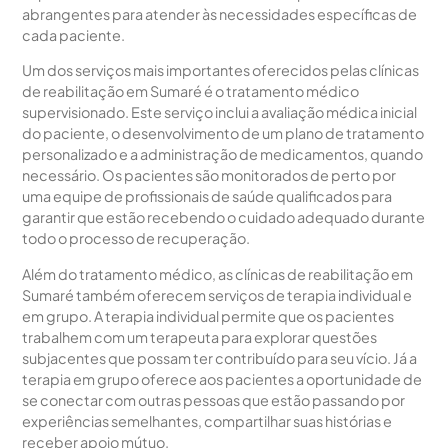
abrangentes para atender às necessidades específicas de
cada paciente.
Um dos serviços mais importantes oferecidos pelas clínicas
de reabilitação em Sumaré é o tratamento médico
supervisionado. Este serviço inclui a avaliação médica inicial
do paciente, o desenvolvimento de um plano de tratamento
personalizado e a administração de medicamentos, quando
necessário. Os pacientes são monitorados de perto por
uma equipe de profissionais de saúde qualificados para
garantir que estão recebendo o cuidado adequado durante
todo o processo de recuperação.
Além do tratamento médico, as clínicas de reabilitação em
Sumaré também oferecem serviços de terapia individual e
em grupo. A terapia individual permite que os pacientes
trabalhem com um terapeuta para explorar questões
subjacentes que possam ter contribuído para seu vício. Já a
terapia em grupo oferece aos pacientes a oportunidade de
se conectar com outras pessoas que estão passando por
experiências semelhantes, compartilhar suas histórias e
receber apoio mútuo.