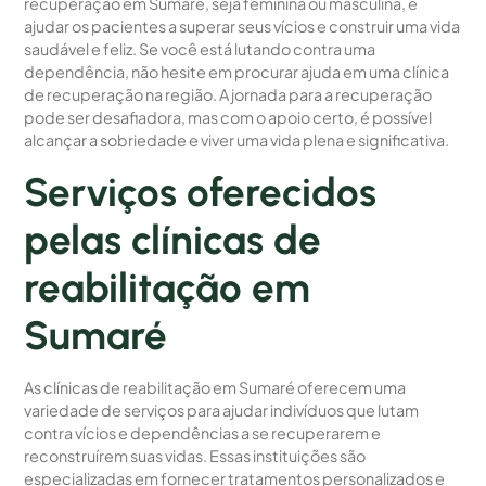
recuperação em Sumaré, seja feminina ou masculina, é
ajudar os pacientes a superar seus vícios e construir uma vida
saudável e feliz. Se você está lutando contra uma
dependência, não hesite em procurar ajuda em uma clínica
de recuperação na região. A jornada para a recuperação
pode ser desafiadora, mas com o apoio certo, é possível
alcançar a sobriedade e viver uma vida plena e significativa.
Serviços oferecidos
pelas clínicas de
reabilitação em
Sumaré
As clínicas de reabilitação em Sumaré oferecem uma
variedade de serviços para ajudar indivíduos que lutam
contra vícios e dependências a se recuperarem e
reconstruírem suas vidas. Essas instituições são
especializadas em fornecer tratamentos personalizados e