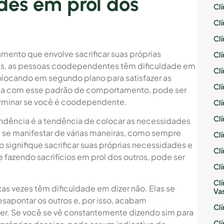
des em prol dos
Cl
Cl
Cl
nto que envolve sacrificar suas próprias
Cl
zes, as pessoas coodependentes têm dificuldade em
Cl
olocando em segundo plano para satisfazer as
Cl
fica com esse padrão de comportamento, pode ser
terminar se você é coodependente.
Cl
Cl
dência é a tendência de colocar as necessidades
e se manifestar de várias maneiras, como sempre
Cl
 signifique sacrificar suas próprias necessidades e
Cl
fazendo sacrifícios em prol dos outros, pode ser
Cl
Cl
s vezes têm dificuldade em dizer não. Elas se
Va
sapontar os outros e, por isso, acabam
Cl
r. Se você se vê constantemente dizendo sim para
Cl