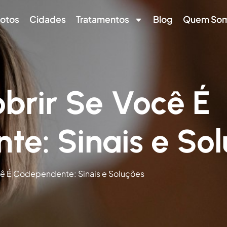
otos
Cidades
Tratamentos
Blog
Quem So
brir Se Você É
e: Sinais e So
ê É Codependente: Sinais e Soluções