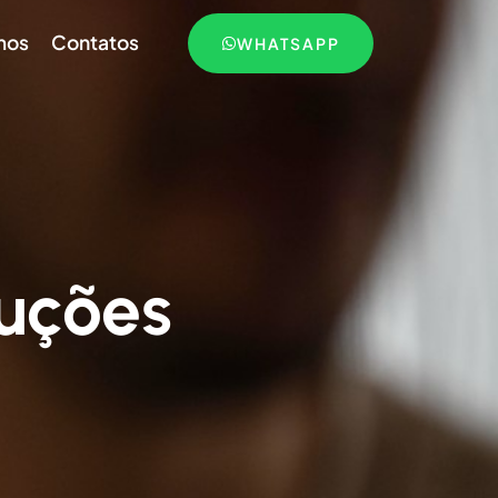
mos
Contatos
WHATSAPP
luções