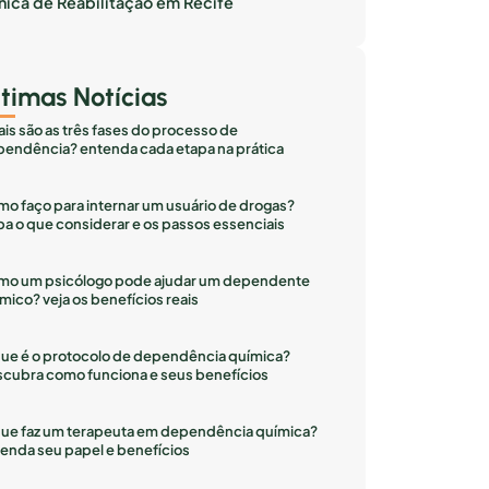
inica de Reabilitação em Recife
ltimas Notícias
is são as três fases do processo de
endência? entenda cada etapa na prática
o faço para internar um usuário de drogas?
ba o que considerar e os passos essenciais
mo um psicólogo pode ajudar um dependente
mico? veja os benefícios reais
ue é o protocolo de dependência química?
cubra como funciona e seus benefícios
ue faz um terapeuta em dependência química?
enda seu papel e benefícios