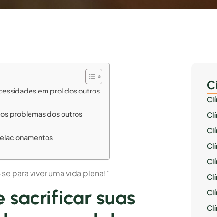
C
cessidades em prol dos outros
Cl
los problemas dos outros
Cl
Cl
 relacionamentos
Cl
Cl
e para viver uma vida plena!”
Clí
sacrificar suas
Cl
Cl