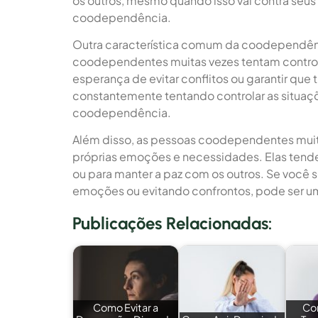
os outros, mesmo quando isso vai contra seus
coodependência.
Outra característica comum da coodependênc
coodependentes muitas vezes tentam controlar
esperança de evitar conflitos ou garantir que
constantemente tentando controlar as situaçõ
coodependência.
Além disso, as pessoas coodependentes muit
próprias emoções e necessidades. Elas tendem
ou para manter a paz com os outros. Se você
emoções ou evitando confrontos, pode ser u
Publicações Relacionadas:
Como Evitar a
Co