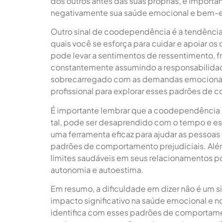
dos outros antes das suas próprias, é importan
negativamente sua saúde emocional e bem-e
Outro sinal de coodependência é a tendência 
quais você se esforça para cuidar e apoiar o
pode levar a sentimentos de ressentimento, f
constantemente assumindo a responsabilidad
sobrecarregado com as demandas emocionais d
profissional para explorar esses padrões de
É importante lembrar que a coodependência
tal, pode ser desaprendido com o tempo e esf
uma ferramenta eficaz para ajudar as pessoas
padrões de comportamento prejudiciais. Além 
limites saudáveis em seus relacionamentos 
autonomia e autoestima.
Em resumo, a dificuldade em dizer não é um
impacto significativo na saúde emocional e 
identifica com esses padrões de comportament