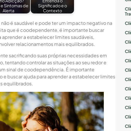
ho Adicção?
Entenda o
s e Sintomas de
Significado e o
Cl
Alerta
Contexto
Tr
 não é saudável e pode ter um impacto negativo na
Cl
eita que é coodependente, é importante buscar
Cl
 aprender a estabelecer limites saudáveis,
Cl
nvolver relacionamentos mais equilibrados.
Cl
nte sacrificando suas próprias necessidades em
Cl
o, tentando controlar as situações ao seu redor e
 um sinal de coodependência. É importante
Cl
 buscar ajuda para aprender a estabelecer limites
Cl
s equilibrados.
Cl
Cl
Cl
Cl
Cl