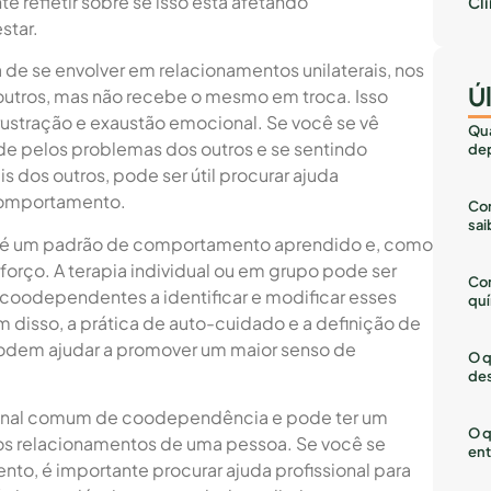
te refletir sobre se isso está afetando
Cl
star.
de se envolver em relacionamentos unilaterais, nos
Ú
s outros, mas não recebe o mesmo em troca. Isso
rustração e exaustão emocional. Se você se vê
Qua
e pelos problemas dos outros e se sentindo
dep
os outros, pode ser útil procurar ajuda
 comportamento.
Com
sai
 é um padrão de comportamento aprendido e, como
orço. A terapia individual ou em grupo pode ser
Co
 coodependentes a identificar e modificar esses
quí
disso, a prática de auto-cuidado e a definição de
podem ajudar a promover um maior senso de
O q
des
 sinal comum de coodependência e pode ter um
O q
nos relacionamentos de uma pessoa. Se você se
ent
o, é importante procurar ajuda profissional para