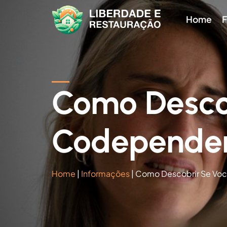
Home
F
Como Desco
Codependent
Home
|
Informações
|
Como Descobrir Se Voc