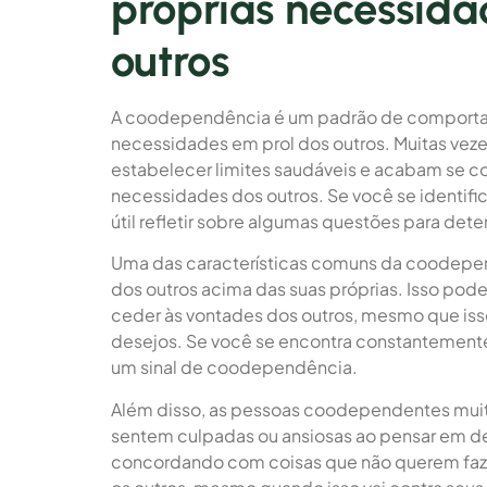
próprias necessida
outros
A coodependência é um padrão de comportame
necessidades em prol dos outros. Muitas ve
estabelecer limites saudáveis e acabam se c
necessidades dos outros. Se você se identi
útil refletir sobre algumas questões para de
Uma das características comuns da coodepen
dos outros acima das suas próprias. Isso pod
ceder às vontades dos outros, mesmo que isso
desejos. Se você se encontra constantemente 
um sinal de coodependência.
Além disso, as pessoas coodependentes muita
sentem culpadas ou ansiosas ao pensar em de
concordando com coisas que não querem faze