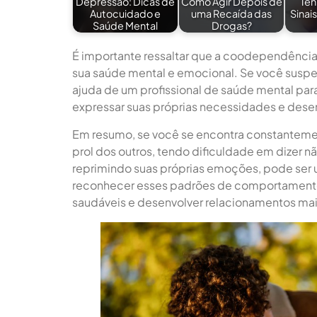
Depressão: Dicas de
Como Agir Depois de
Ten
Autocuidado e
uma Recaída das
Sinai
Saúde Mental
Drogas?
É importante ressaltar que a coodependência
sua saúde mental e emocional. Se você susp
ajuda de um profissional de saúde mental para
expressar suas próprias necessidades e dese
Em resumo, se você se encontra constanteme
prol dos outros, tendo dificuldade em dizer nã
reprimindo suas próprias emoções, pode ser
reconhecer esses padrões de comportamento e
saudáveis e desenvolver relacionamentos mai