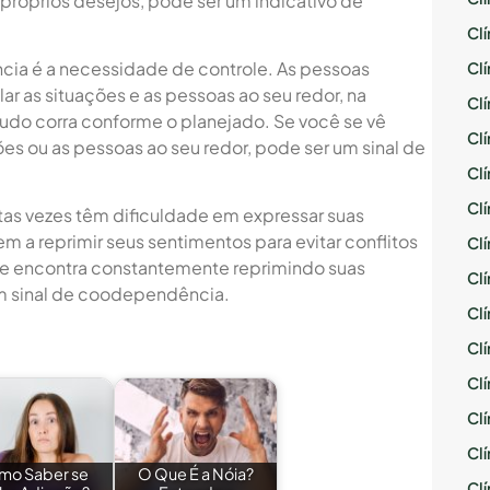
 próprios desejos, pode ser um indicativo de
Cl
ia é a necessidade de controle. As pessoas
Cl
 as situações e as pessoas ao seu redor, na
Cl
 tudo corra conforme o planejado. Se você se vê
Cl
es ou as pessoas ao seu redor, pode ser um sinal de
Cl
Cl
as vezes têm dificuldade em expressar suas
 a reprimir seus sentimentos para evitar conflitos
Cl
 se encontra constantemente reprimindo suas
Cl
m sinal de coodependência.
Cl
Cl
Cl
Cl
Cl
mo Saber se
O Que É a Nóia?
Cl