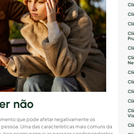
Cl
Cl
Cl
Cl
Pr
Cl
Cl
Ne
Cl
Cl
Cl
er não
Cl
Cl
Vis
mento que pode afetar negativamente os
Cl
 pessoa. Uma das características mais comuns da
o. Isso ocorre porque as pessoas coodependentes