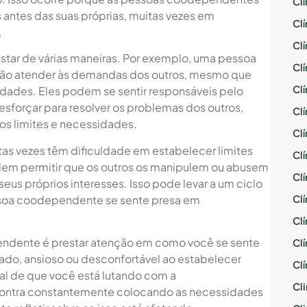
Cl
antes das suas próprias, muitas vezes em
Cl
.
Cl
star de várias maneiras. Por exemplo, uma pessoa
Cl
não atender às demandas dos outros, mesmo que
Cl
ssidades. Eles podem se sentir responsáveis pelo
sforçar para resolver os problemas dos outros,
Cl
ios limites e necessidades.
Cl
s vezes têm dificuldade em estabelecer limites
Cl
dem permitir que os outros os manipulem ou abusem
Cl
us próprios interesses. Isso pode levar a um ciclo
ssoa coodependente se sente presa em
Cl
Cl
endente é prestar atenção em como você se sente
Cl
pado, ansioso ou desconfortável ao estabelecer
Cl
nal de que você está lutando com a
Cli
contra constantemente colocando as necessidades