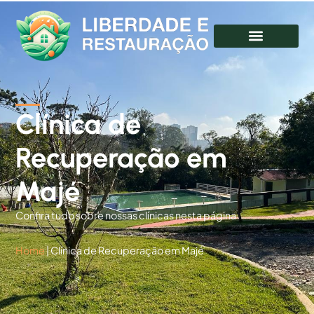
Clínica de
Recuperação em
Majé
Confira tudo sobre nossas clínicas nesta página
Home
|
Clínica de Recuperação em Majé