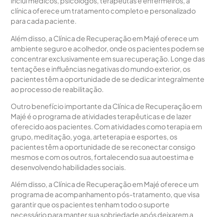
inclui médicos, psicólogos, terapeutas e enfermeiros, a
clínica oferece um tratamento completo e personalizado
para cada paciente.
Além disso, a Clínica de Recuperação em Majé oferece um
ambiente seguro e acolhedor, onde os pacientes podem se
concentrar exclusivamente em sua recuperação. Longe das
tentações e influências negativas do mundo exterior, os
pacientes têm a oportunidade de se dedicar integralmente
ao processo de reabilitação.
Outro benefício importante da Clínica de Recuperação em
Majé é o programa de atividades terapêuticas e de lazer
oferecido aos pacientes. Com atividades como terapia em
grupo, meditação, yoga, arteterapia e esportes, os
pacientes têm a oportunidade de se reconectar consigo
mesmos e com os outros, fortalecendo sua autoestima e
desenvolvendo habilidades sociais.
Além disso, a Clínica de Recuperação em Majé oferece um
programa de acompanhamento pós-tratamento, que visa
garantir que os pacientes tenham todo o suporte
necessário para manter sua sobriedade após deixarem a