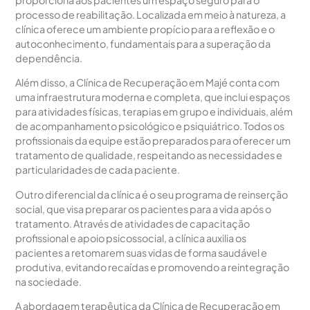
proporciona aos pacientes um espaço seguro para o
processo de reabilitação. Localizada em meio à natureza, a
clínica oferece um ambiente propício para a reflexão e o
autoconhecimento, fundamentais para a superação da
dependência.
Além disso, a Clínica de Recuperação em Majé conta com
uma infraestrutura moderna e completa, que inclui espaços
para atividades físicas, terapias em grupo e individuais, além
de acompanhamento psicológico e psiquiátrico. Todos os
profissionais da equipe estão preparados para oferecer um
tratamento de qualidade, respeitando as necessidades e
particularidades de cada paciente.
Outro diferencial da clínica é o seu programa de reinserção
social, que visa preparar os pacientes para a vida após o
tratamento. Através de atividades de capacitação
profissional e apoio psicossocial, a clínica auxilia os
pacientes a retomarem suas vidas de forma saudável e
produtiva, evitando recaídas e promovendo a reintegração
na sociedade.
A abordagem terapêutica da Clínica de Recuperação em