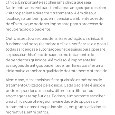
clínica. É importante escolher uma clínica que seja
facilmente acessível para familiares e amigos que desejam
visitar o paciente durante o tratamento. Além disso, a
localização também pode influenciar o ambiente ao redor
da clínica, o que pode ser importante para o processo de
recuperação do paciente.
Outro aspecto a se considerar é a reputação da clínica. É
fundamental pesquisar sobre a clínica, verificar se ela possui
todas as licenças e autorizações necessárias para operar e
se possui um histórico de sucesso no tratamento de
dependentes químicos. Além disso, é importante ler
avaliações de antigos pacientes e familiares para ter uma
ideia mais clara sobre a qualidade do tratamento oferecido.
Além disso, é essencial verificar quais são os métodos de
tratamento utilizados pela clínica. Cada paciente é único e
pode responder de maneira diferente a diferentes
abordagens terapêuticas. Por isso, é importante escolher
uma clínica que ofereça uma variedade de opções de
tratamento, como terapia individual, em grupo, atividades
recreativas, entre outros.