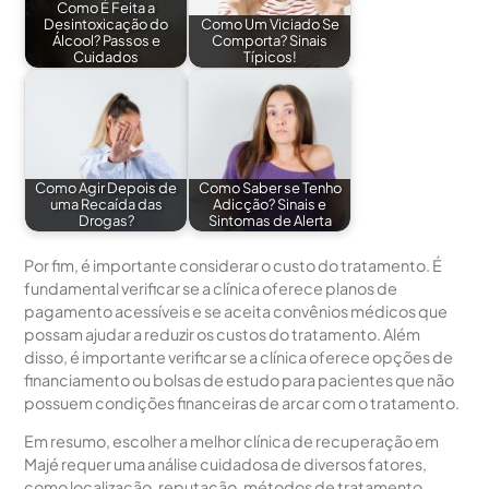
Como É Feita a
Desintoxicação do
Como Um Viciado Se
Álcool? Passos e
Comporta? Sinais
Cuidados
Típicos!
Como Agir Depois de
Como Saber se Tenho
uma Recaída das
Adicção? Sinais e
Drogas?
Sintomas de Alerta
Por fim, é importante considerar o custo do tratamento. É
fundamental verificar se a clínica oferece planos de
pagamento acessíveis e se aceita convênios médicos que
possam ajudar a reduzir os custos do tratamento. Além
disso, é importante verificar se a clínica oferece opções de
financiamento ou bolsas de estudo para pacientes que não
possuem condições financeiras de arcar com o tratamento.
Em resumo, escolher a melhor clínica de recuperação em
Majé requer uma análise cuidadosa de diversos fatores,
como localização, reputação, métodos de tratamento,