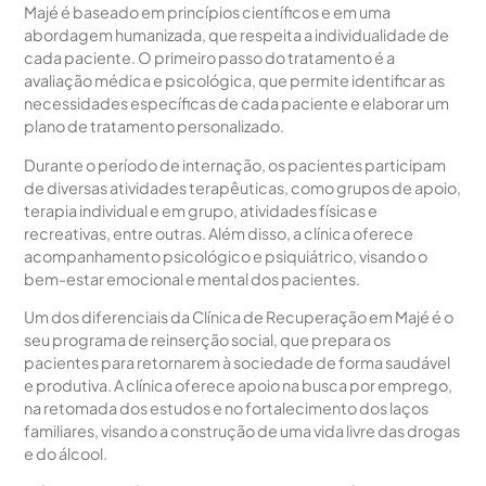
Majé é baseado em princípios científicos e em uma
abordagem humanizada, que respeita a individualidade de
cada paciente. O primeiro passo do tratamento é a
avaliação médica e psicológica, que permite identificar as
necessidades específicas de cada paciente e elaborar um
plano de tratamento personalizado.
Durante o período de internação, os pacientes participam
de diversas atividades terapêuticas, como grupos de apoio,
terapia individual e em grupo, atividades físicas e
recreativas, entre outras. Além disso, a clínica oferece
acompanhamento psicológico e psiquiátrico, visando o
bem-estar emocional e mental dos pacientes.
Um dos diferenciais da Clínica de Recuperação em Majé é o
seu programa de reinserção social, que prepara os
pacientes para retornarem à sociedade de forma saudável
e produtiva. A clínica oferece apoio na busca por emprego,
na retomada dos estudos e no fortalecimento dos laços
familiares, visando a construção de uma vida livre das drogas
e do álcool.