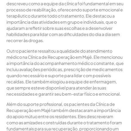
descreveu como a equipe da clínica foi fundamental em seu
processo de reabilitação, oferecendo suporte emocional e
terapêutico durante todo o tratamento. Ele destacou a
importância das atividades em grupo e individuais, que o
ajudaram a refletir sobre suas escolhas e a desenvolver
habilidades para lidar com as dificuldades do dia a dia sem
recorrer às drogas.
Outro paciente ressaltou a qualidade do atendimento
médico na Clínica de Recuperação em Majé. Ele mencionou
a importância do acompanhamento médico constante, que
incluiu avaliações periódicas, prescrição de medicamentos
quando necessário e suporte para lidar com possíveis
recaídas. Ele também elogiou a equipe de enfermagem,
que sempre esteve disponível para atender às suas
necessidades e garantir seu bem-estar físico e emocional.
Além do suporte profissional, os pacientes da Clínica de
Recuperação em Majé também destacaram a importância
do apoio mútuo entre os residentes. Eles descreveram
como as amizades construídas durante o tratamento foram
fundamentais para sua recuperação, proporcionando um