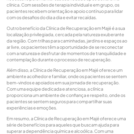
clínica. Com sessões de terapia individual e em grupo, os
pacientes recebem orientação e apoio contínuo para lidar
com os desafios do dia a dia e evitar recaídas.
Outro benefício da Clínica de Recuperação em Majé é a sua
localização privilegiada, cercada pela natureza exuberante
da região. Com trilhas para caminhadas, jardins e espaços ao
ar livre, os pacientes têm a oportunidade de se reconectar
com a natureza e desfrutar de momentos de tranquilidade e
contemplação durante o processo de recuperação.
Além disso, a Clínica de Recuperação em Majé oferece um
ambiente acolhedor e familiar, onde os pacientes se sentem
bem-vindos e apoiados em sua jornada de recuperação.
Com uma equipe dedicada e atenciosa, a clínica
proporciona um ambiente de confiança e respeito, onde os
pacientes se sentem seguros para compartilhar suas
experiências e emoções.
Em resumo, a Clínica de Recuperação em Majé oferece uma
série de benefícios para aqueles que buscam ajuda para
superar a dependência química e alcoólica. Com uma