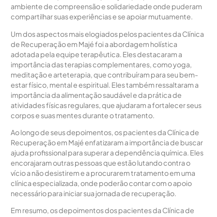
ambiente de compreensão e solidariedade onde puderam
compartilhar suas experiências e se apoiar mutuamente.
Um dos aspectos mais elogiados pelos pacientes da Clínica
de Recuperação em Majé foi a abordagem holística
adotada pela equipe terapêutica. Eles destacaram a
importância das terapias complementares, como yoga,
meditação e arteterapia, que contribuíram para seu bem-
estar físico, mental e espiritual. Eles também ressaltaram a
importância da alimentação saudável e da prática de
atividades físicas regulares, que ajudaram a fortalecer seus
corpos e suas mentes durante o tratamento.
Ao longo de seus depoimentos, os pacientes da Clínica de
Recuperação em Majé enfatizaram a importância de buscar
ajuda profissional para superar a dependência química. Eles
encorajaram outras pessoas que estão lutando contra o
vício a não desistirem e a procurarem tratamento em uma
clínica especializada, onde poderão contar com o apoio
necessário para iniciar sua jornada de recuperação.
Em resumo, os depoimentos dos pacientes da Clínica de