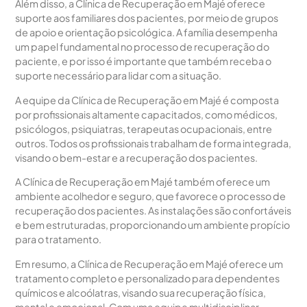
Além disso, a Clínica de Recuperação em Majé oferece
suporte aos familiares dos pacientes, por meio de grupos
de apoio e orientação psicológica. A família desempenha
um papel fundamental no processo de recuperação do
paciente, e por isso é importante que também receba o
suporte necessário para lidar com a situação.
A equipe da Clínica de Recuperação em Majé é composta
por profissionais altamente capacitados, como médicos,
psicólogos, psiquiatras, terapeutas ocupacionais, entre
outros. Todos os profissionais trabalham de forma integrada,
visando o bem-estar e a recuperação dos pacientes.
A Clínica de Recuperação em Majé também oferece um
ambiente acolhedor e seguro, que favorece o processo de
recuperação dos pacientes. As instalações são confortáveis
e bem estruturadas, proporcionando um ambiente propício
para o tratamento.
Em resumo, a Clínica de Recuperação em Majé oferece um
tratamento completo e personalizado para dependentes
químicos e alcoólatras, visando sua recuperação física,
mental e emocional. Com uma equipe multidisciplinar