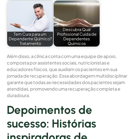
Descubra Qual
Tem Cura para um
Profissional Cuida de
Dependente Químico?
Dependentes
Tratamento
Químicos
Além disso, a clínica conta com uma equipe de apoio,
composta por assistentes sociais, nutricionistas e
educadores físicos, que auxiliam os pacientes em sua
jornada de recuperação. Essa abordagem multidisciplinar
garante que todas as necessidades dos pacientes sejam
atendidas, promovendo uma recuperação completa e
duradoura.
Depoimentos de
sucesso: Histórias
inspiradoras de