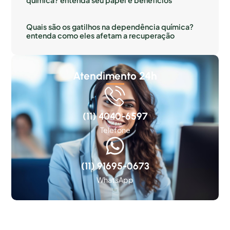
química? entenda seu papel e benefícios
Quais são os gatilhos na dependência química?
entenda como eles afetam a recuperação
Atendimento 24h
(11) 4040-6597
Telefone
(11) 91695-0673
WhatsApp