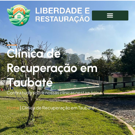
Clínica de
Recuperação em
Taubaté
Confira tudo sobre nossas clínicas nesta página
Home
|
Clínica de Recuperação em Taubaté