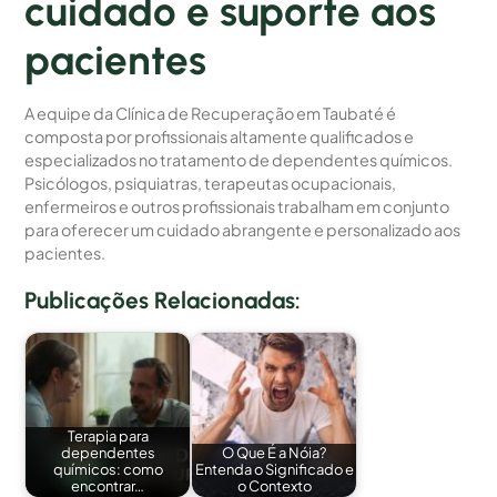
cuidado e suporte aos
pacientes
A equipe da Clínica de Recuperação em Taubaté é
composta por profissionais altamente qualificados e
especializados no tratamento de dependentes químicos.
Psicólogos, psiquiatras, terapeutas ocupacionais,
enfermeiros e outros profissionais trabalham em conjunto
para oferecer um cuidado abrangente e personalizado aos
pacientes.
Publicações Relacionadas:
Terapia para
dependentes
O Que É a Nóia?
químicos: como
Entenda o Significado e
encontrar…
o Contexto