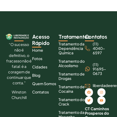
Acesso
Tratamentos
Contatos
Rápido
Tratamento da
(11)
“O sucesso
Dependência
4040-
não é
Home
Química
6597
definitivo, o
Fotos
fracasso não é
Tratamento do
(11)
Alcoolismo
fatal: é a
Cidades
91695-
coragem de
0673
Tratamento de
Blog
continuar que
Drogas
conta.”
Quem Somos
liberdadeer
Tratamento de
Cocaína
Contatos
Winston
Churchill
Tratamento do
Crack
CT Caminhos
Tratamento da
Prosperos do
Maconha