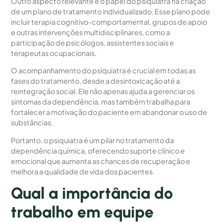
Outro aspecto relevante é o papel do psiquiatra na criação
de um plano de tratamento individualizado. Esse plano pode
incluir terapia cognitivo-comportamental, grupos de apoio
e outras intervenções multidisciplinares, como a
participação de psicólogos, assistentes sociais e
terapeutas ocupacionais.
O acompanhamento do psiquiatra é crucial em todas as
fases do tratamento, desde a desintoxicação até a
reintegração social. Ele não apenas ajuda a gerenciar os
sintomas da dependência, mas também trabalha para
fortalecer a motivação do paciente em abandonar o uso de
substâncias.
Portanto, o psiquiatra é um pilar no tratamento da
dependência química, oferecendo suporte clínico e
emocional que aumenta as chances de recuperação e
melhora a qualidade de vida dos pacientes.
Qual a importância do
trabalho em equipe