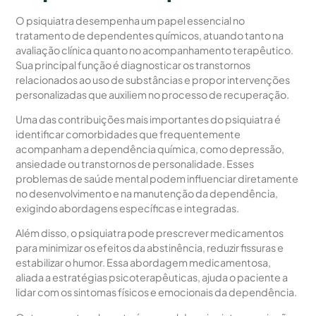
O psiquiatra desempenha um papel essencial no
tratamento de dependentes químicos, atuando tanto na
avaliação clínica quanto no acompanhamento terapêutico.
Sua principal função é diagnosticar os transtornos
relacionados ao uso de substâncias e propor intervenções
personalizadas que auxiliem no processo de recuperação.
Uma das contribuições mais importantes do psiquiatra é
identificar comorbidades que frequentemente
acompanham a dependência química, como depressão,
ansiedade ou transtornos de personalidade. Esses
problemas de saúde mental podem influenciar diretamente
no desenvolvimento e na manutenção da dependência,
exigindo abordagens específicas e integradas.
Além disso, o psiquiatra pode prescrever medicamentos
para minimizar os efeitos da abstinência, reduzir fissuras e
estabilizar o humor. Essa abordagem medicamentosa,
aliada a estratégias psicoterapêuticas, ajuda o paciente a
lidar com os sintomas físicos e emocionais da dependência.