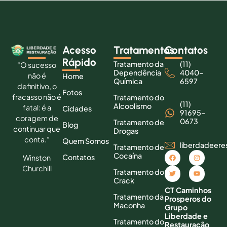
Acesso
Tratamentos
Contatos
Rápido
Tratamento da
(11)
“O sucesso
Dependência
4040-
não é
Home
Química
6597
definitivo, o
Fotos
fracasso não é
Tratamento do
(11)
Alcoolismo
fatal: é a
Cidades
91695-
coragem de
0673
Tratamento de
Blog
continuar que
Drogas
conta.”
Quem Somos
liberdadeer
Tratamento de
Cocaína
Contatos
Winston
Churchill
Tratamento do
Crack
CT Caminhos
Tratamento da
Prosperos do
Maconha
Grupo
Liberdade e
Tratamento do
Restauração