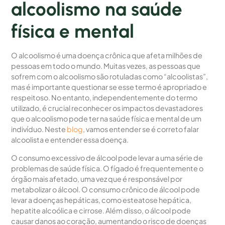
alcoolismo na saúde
física e mental
O alcoolismo é uma doença crônica que afeta milhões de
pessoas em todo o mundo. Muitas vezes, as pessoas que
sofrem com o alcoolismo são rotuladas como “alcoolistas”,
mas é importante questionar se esse termo é apropriado e
respeitoso. No entanto, independentemente do termo
utilizado, é crucial reconhecer os impactos devastadores
que o alcoolismo pode ter na saúde física e mental de um
indivíduo. Neste
blog
, vamos entender se é correto falar
alcoolista e entender essa doença.
O consumo excessivo de álcool pode levar a uma série de
problemas de saúde física. O fígado é frequentemente o
órgão mais afetado, uma vez que é responsável por
metabolizar o álcool. O consumo crônico de álcool pode
levar a doenças hepáticas, como esteatose hepática,
hepatite alcoólica e cirrose. Além disso, o álcool pode
causar danos ao coração, aumentando o risco de doenças