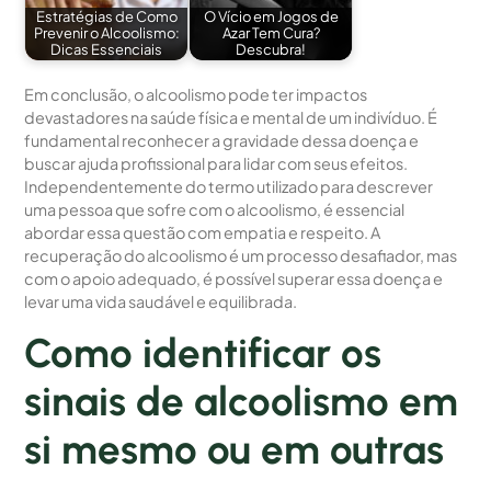
Estratégias de Como
O Vício em Jogos de
Prevenir o Alcoolismo:
Azar Tem Cura?
Dicas Essenciais
Descubra!
Em conclusão, o alcoolismo pode ter impactos
devastadores na saúde física e mental de um indivíduo. É
fundamental reconhecer a gravidade dessa doença e
buscar ajuda profissional para lidar com seus efeitos.
Independentemente do termo utilizado para descrever
uma pessoa que sofre com o alcoolismo, é essencial
abordar essa questão com empatia e respeito. A
recuperação do alcoolismo é um processo desafiador, mas
com o apoio adequado, é possível superar essa doença e
levar uma vida saudável e equilibrada.
Como identificar os
sinais de alcoolismo em
si mesmo ou em outras