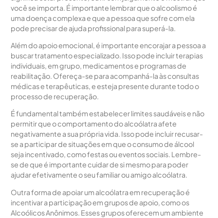
você se importa. É importante lembrar que o alcoolismo é
uma doença complexa e que a pessoa que sofre com ela
pode precisar de ajuda profissional para superá-la.
Além do apoio emocional, é importante encorajar a pessoa a
buscar tratamento especializado. Isso pode incluir terapias
individuais, em grupo, medicamentos e programas de
reabilitação. Ofereça-se para acompanhá-la às consultas
médicas e terapêuticas, e esteja presente durante todo o
processo de recuperação.
É fundamental também estabelecer limites saudáveis e não
permitir que o comportamento do alcoólatra afete
negativamente a sua própria vida. Isso pode incluir recusar-
se a participar de situações em que o consumo de álcool
seja incentivado, como festas ou eventos sociais. Lembre-
se de que é importante cuidar de si mesmo para poder
ajudar efetivamente o seu familiar ou amigo alcoólatra.
Outra forma de apoiar um alcoólatra em recuperação é
incentivar a participação em grupos de apoio, como os
Alcoólicos Anônimos. Esses grupos oferecem um ambiente