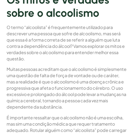
sobre o alcoolismo
O termo “alcoolista” é frequentemente utilizado para
descrever uma pessoa que sofre de alcoolismo, mas será
que essa é a forma correta de se referir a alguém que luta
contra a dependência do álcool? Vamos explorar os mitos e
verdades sobre o alcoolismo para entender melhor essa
questão.
Muitas pessoas acreditam que o alcoolismo é simplesmente
uma questão de falta de força de vontade ou de caráter,
mas a realidade é que o alcoolismo é uma doença crônica e
progressiva que afeta o funcionamento do cérebro. O uso
excessivo e prolongado do álcool pode levar a mudanças na
química cerebral, tornando a pessoa cada vez mais
dependente da substância.
É importante ressaltar que o alcoolismo não é uma escolha,
mas sim uma condição médica que requer tratamento
adequado. Rotular alguém como “alcoolista” pode carregar