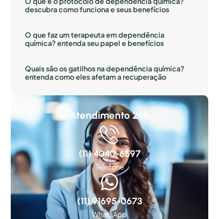
O que é o protocolo de dependência química?
descubra como funciona e seus benefícios
O que faz um terapeuta em dependência
química? entenda seu papel e benefícios
Quais são os gatilhos na dependência química?
entenda como eles afetam a recuperação
Atendimento 24h
(11) 4040-6597
Telefone
(11) 91695-0673
WhatsApp