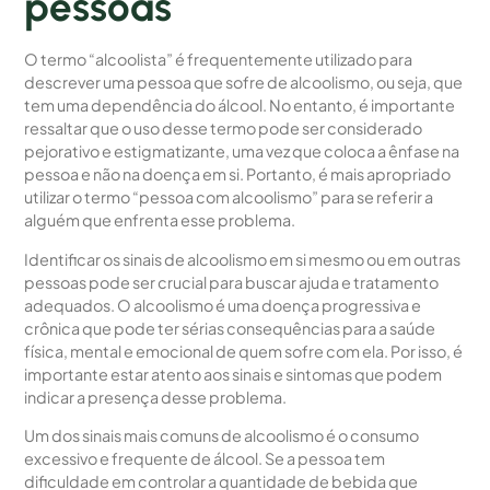
pessoas
O termo “alcoolista” é frequentemente utilizado para
descrever uma pessoa que sofre de alcoolismo, ou seja, que
tem uma dependência do álcool. No entanto, é importante
ressaltar que o uso desse termo pode ser considerado
pejorativo e estigmatizante, uma vez que coloca a ênfase na
pessoa e não na doença em si. Portanto, é mais apropriado
utilizar o termo “pessoa com alcoolismo” para se referir a
alguém que enfrenta esse problema.
Identificar os sinais de alcoolismo em si mesmo ou em outras
pessoas pode ser crucial para buscar ajuda e tratamento
adequados. O alcoolismo é uma doença progressiva e
crônica que pode ter sérias consequências para a saúde
física, mental e emocional de quem sofre com ela. Por isso, é
importante estar atento aos sinais e sintomas que podem
indicar a presença desse problema.
Um dos sinais mais comuns de alcoolismo é o consumo
excessivo e frequente de álcool. Se a pessoa tem
dificuldade em controlar a quantidade de bebida que