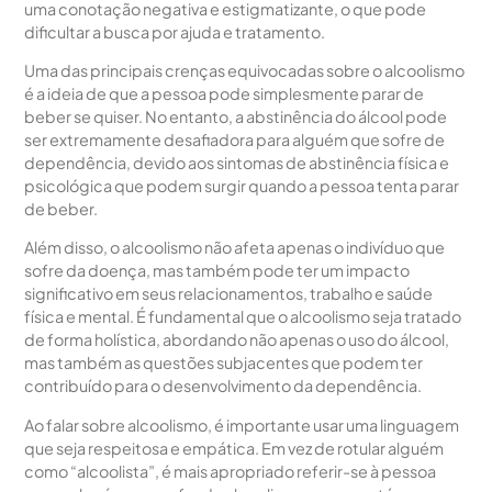
uma conotação negativa e estigmatizante, o que pode
dificultar a busca por ajuda e tratamento.
Uma das principais crenças equivocadas sobre o alcoolismo
é a ideia de que a pessoa pode simplesmente parar de
beber se quiser. No entanto, a abstinência do álcool pode
ser extremamente desafiadora para alguém que sofre de
dependência, devido aos sintomas de abstinência física e
psicológica que podem surgir quando a pessoa tenta parar
de beber.
Além disso, o alcoolismo não afeta apenas o indivíduo que
sofre da doença, mas também pode ter um impacto
significativo em seus relacionamentos, trabalho e saúde
física e mental. É fundamental que o alcoolismo seja tratado
de forma holística, abordando não apenas o uso do álcool,
mas também as questões subjacentes que podem ter
contribuído para o desenvolvimento da dependência.
Ao falar sobre alcoolismo, é importante usar uma linguagem
que seja respeitosa e empática. Em vez de rotular alguém
como “alcoolista”, é mais apropriado referir-se à pessoa