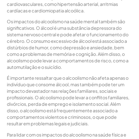
cardiovasculares, como hipertensão arterial, arritmias
cardíacas e cardiomiopatia alcoólica.
Os impactos do alcoolismo na saúde mental também são
significativos. O álcool é uma substância depressora do
sistema nervoso central e pode afetar o funcionamento do
cérebro. O consumo excessivo de álcool está associado a
distúrbios de humor, como depressão e ansiedade, bem
como a problemas de memória e cognição. Além disso, o
alcoolismo pode levar a comportamentos de risco, como a
automutilação e o suicídio.
É importante ressaltar que o alcoolismo não afeta apenas o
indivíduo que consome álcool, mas também pode ter um
impacto devastador nas relações familiares, sociais e
profissionais. O alcoolismo pode levar a conflitos familiares,
divórcios, perda de emprego e isolamento social. Além
disso, o alcoolismo está frequentemente associado a
comportamentos violentos e criminosos, o que pode
resultar em problemas legais e judiciais.
Para lidar com os impactos do alcoolismo na saúde física e