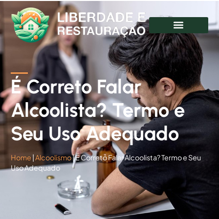
É Correto Falar
Alcoolista? Termo e
Seu Uso Adequado
Home
|
Alcoolismo
|
É Correto Falar Alcoolista? Termo e Seu
Uso Adequado