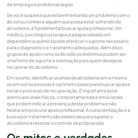
de emprego e problemas legais.
Se você suspeita que está enfrentando um problema com o
álcool ou conhece alguém que possa estar sofrendo de
alcoolismo, é fundamental buscar ajuda profissional. Um
médico, psicólogo ou terapeuta especializado em
dependência química pode oferecer o suporte necessário
para o diagnóstico e tratamento adequados. Além disso,
grupos de apoio como os Alcoólicos Anônimos podem ser
uma fonte de suporte e orientação para quem deseja se
recuperar do alcoolismo.
Em resumo, identificar os sinais de alcoolismo em si mesmo
ou em outras pessoas é o primeiro passo para buscar ajuda e
iniciar o processo de recuperação. É importante estar
atento aos sinais físicos, comportamentais e emocionais
que podem indicar a presença desse problema e não
hesitar em procurar apoio profissional. A conscientização e a
busca por tratamento são essenciais para superar o
alcoolismo e retomar o controle da própria vida.
Os mitos e verdades