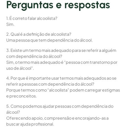
Perguntas e respostas
1. É correto falar alcoolista?
Sim.
2. Qual é a definição de alcoolista?
Uma pessoa que tem dependência do álcool.
3. Existe um termo mais adequado para se referir a alguém
com dependência do álcool?
Sim, o termo mais adequado é “pessoa com transtorno por
uso de álcool”.
4. Por que é importante usar termos mais adequados ao se
referir a pessoas com dependência do álcool?
Porque termos como “alcoolista” podem carregar estigmas
e preconceitos.
5. Como podemos ajudar pessoas com dependência do
álcool?
Oferecendo apoio, compreensão e encorajando-as a
buscar ajuda profissional.