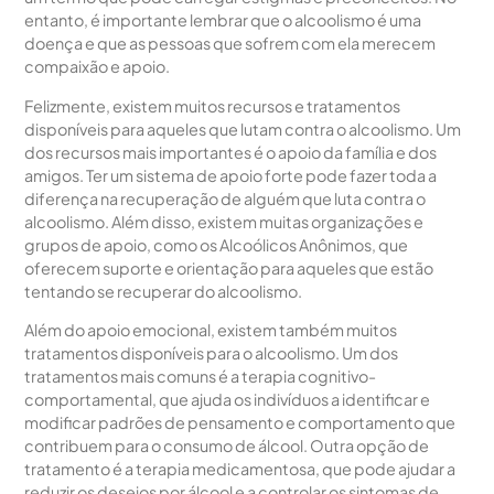
entanto, é importante lembrar que o alcoolismo é uma
doença e que as pessoas que sofrem com ela merecem
compaixão e apoio.
Felizmente, existem muitos recursos e tratamentos
disponíveis para aqueles que lutam contra o alcoolismo. Um
dos recursos mais importantes é o apoio da família e dos
amigos. Ter um sistema de apoio forte pode fazer toda a
diferença na recuperação de alguém que luta contra o
alcoolismo. Além disso, existem muitas organizações e
grupos de apoio, como os Alcoólicos Anônimos, que
oferecem suporte e orientação para aqueles que estão
tentando se recuperar do alcoolismo.
Além do apoio emocional, existem também muitos
tratamentos disponíveis para o alcoolismo. Um dos
tratamentos mais comuns é a terapia cognitivo-
comportamental, que ajuda os indivíduos a identificar e
modificar padrões de pensamento e comportamento que
contribuem para o consumo de álcool. Outra opção de
tratamento é a terapia medicamentosa, que pode ajudar a
reduzir os desejos por álcool e a controlar os sintomas de