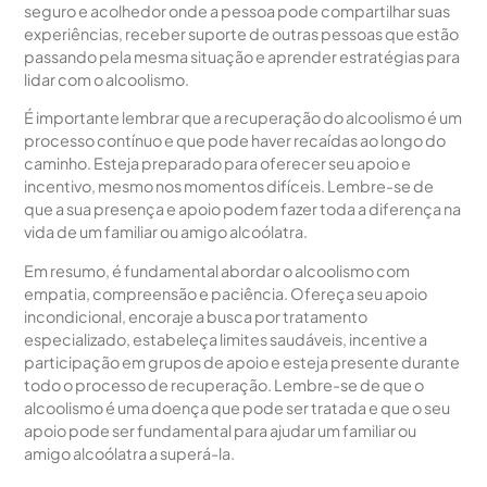
seguro e acolhedor onde a pessoa pode compartilhar suas
experiências, receber suporte de outras pessoas que estão
passando pela mesma situação e aprender estratégias para
lidar com o alcoolismo.
É importante lembrar que a recuperação do alcoolismo é um
processo contínuo e que pode haver recaídas ao longo do
caminho. Esteja preparado para oferecer seu apoio e
incentivo, mesmo nos momentos difíceis. Lembre-se de
que a sua presença e apoio podem fazer toda a diferença na
vida de um familiar ou amigo alcoólatra.
Em resumo, é fundamental abordar o alcoolismo com
empatia, compreensão e paciência. Ofereça seu apoio
incondicional, encoraje a busca por tratamento
especializado, estabeleça limites saudáveis, incentive a
participação em grupos de apoio e esteja presente durante
todo o processo de recuperação. Lembre-se de que o
alcoolismo é uma doença que pode ser tratada e que o seu
apoio pode ser fundamental para ajudar um familiar ou
amigo alcoólatra a superá-la.