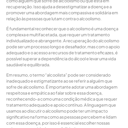
como alguém que sofre de alcoolismo ou que está em
recuperação. Isso ajuda a desestigmatizar a doença e a
promover uma abordagem mais compassiva e solidária em
relação às pessoas que lutam contra o alcoolismo.
É fundamental reconhecer que o alcoolismo é uma doença
complexa e multifacetada, que requer um tratamento
individualizado e abrangente. A recuperação do alcoolismo
pode ser um processo longo e desafiador, mas com o apoio
adequado e o acesso a recursos de tratamento eficazes, é
possível superar a dependência do álcool e levar uma vida
saudável e equilibrada.
Em resumo, o termo “alcoolista” pode ser considerado
inadequado e estigmatizante ao se referir a alguém que
sofre de alcoolismo. É importante adotar uma abordagem
respeitosa e empática ao falar sobre essa doença,
reconhecendo-a como uma condição médica que requer
tratamento adequado e apoio contínuo. A linguagem que
usamos ao discutir o alcoolismo pode ter um impacto
significativo na forma como as pessoas percebem e lidam
com essa doença, por isso é essencial escolher nossas