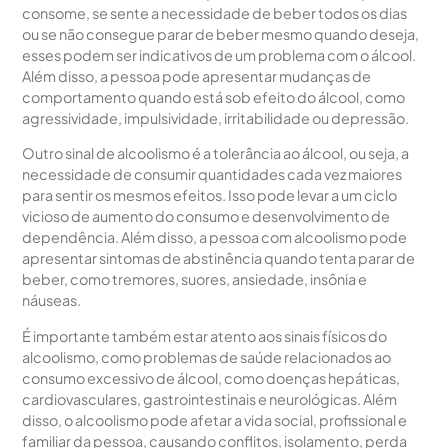
consome, se sente a necessidade de beber todos os dias
ou se não consegue parar de beber mesmo quando deseja,
esses podem ser indicativos de um problema com o álcool.
Além disso, a pessoa pode apresentar mudanças de
comportamento quando está sob efeito do álcool, como
agressividade, impulsividade, irritabilidade ou depressão.
Outro sinal de alcoolismo é a tolerância ao álcool, ou seja, a
necessidade de consumir quantidades cada vez maiores
para sentir os mesmos efeitos. Isso pode levar a um ciclo
vicioso de aumento do consumo e desenvolvimento de
dependência. Além disso, a pessoa com alcoolismo pode
apresentar sintomas de abstinência quando tenta parar de
beber, como tremores, suores, ansiedade, insônia e
náuseas.
É importante também estar atento aos sinais físicos do
alcoolismo, como problemas de saúde relacionados ao
consumo excessivo de álcool, como doenças hepáticas,
cardiovasculares, gastrointestinais e neurológicas. Além
disso, o alcoolismo pode afetar a vida social, profissional e
familiar da pessoa, causando conflitos, isolamento, perda