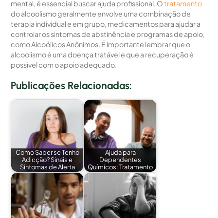
mental, é essencial buscar ajuda profissional. O
tratamento
do alcoolismo geralmente envolve uma combinação de
terapia individual e em grupo, medicamentos para ajudar a
controlar os sintomas de abstinência e programas de apoio,
como Alcoólicos Anônimos. É importante lembrar que o
alcoolismo é uma doença tratável e que a recuperação é
possível com o apoio adequado.
Publicações Relacionadas:
Como Saber se Tenho
Ajuda para
Adicção? Sinais e
Dependentes
Sintomas de Alerta
Químicos: Tratamento