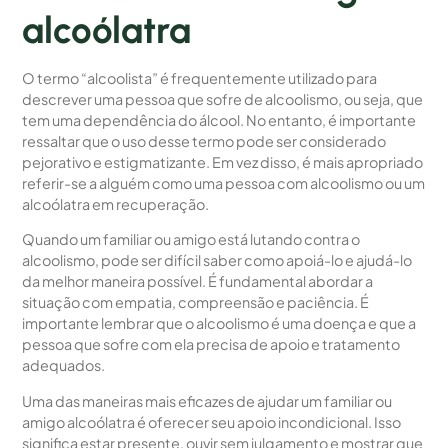
alcoólatra
O termo “alcoolista” é frequentemente utilizado para
descrever uma pessoa que sofre de alcoolismo, ou seja, que
tem uma dependência do álcool. No entanto, é importante
ressaltar que o uso desse termo pode ser considerado
pejorativo e estigmatizante. Em vez disso, é mais apropriado
referir-se a alguém como uma pessoa com alcoolismo ou um
alcoólatra em recuperação.
Quando um familiar ou amigo está lutando contra o
alcoolismo, pode ser difícil saber como apoiá-lo e ajudá-lo
da melhor maneira possível. É fundamental abordar a
situação com empatia, compreensão e paciência. É
importante lembrar que o alcoolismo é uma doença e que a
pessoa que sofre com ela precisa de apoio e tratamento
adequados.
Uma das maneiras mais eficazes de ajudar um familiar ou
amigo alcoólatra é oferecer seu apoio incondicional. Isso
significa estar presente, ouvir sem julgamento e mostrar que