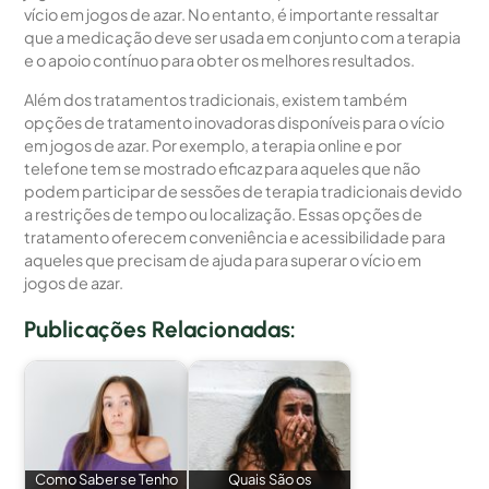
vício em jogos de azar. No entanto, é importante ressaltar
que a medicação deve ser usada em conjunto com a terapia
e o apoio contínuo para obter os melhores resultados.
Além dos tratamentos tradicionais, existem também
opções de tratamento inovadoras disponíveis para o vício
em jogos de azar. Por exemplo, a terapia online e por
telefone tem se mostrado eficaz para aqueles que não
podem participar de sessões de terapia tradicionais devido
a restrições de tempo ou localização. Essas opções de
tratamento oferecem conveniência e acessibilidade para
aqueles que precisam de ajuda para superar o vício em
jogos de azar.
Publicações Relacionadas:
Como Saber se Tenho
Quais São os