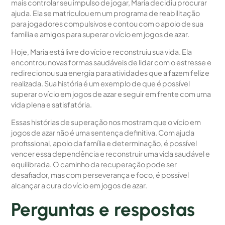
mais controlar seu impulso de jogar, Maria decidiu procurar
ajuda. Ela se matriculou em um programa de reabilitação
para jogadores compulsivos e contou com o apoio de sua
família e amigos para superar o vício em jogos de azar.
Hoje, Maria está livre do vício e reconstruiu sua vida. Ela
encontrou novas formas saudáveis de lidar com o estresse e
redirecionou sua energia para atividades que a fazem feliz e
realizada. Sua história é um exemplo de que é possível
superar o vício em jogos de azar e seguir em frente com uma
vida plena e satisfatória.
Essas histórias de superação nos mostram que o vício em
jogos de azar não é uma sentença definitiva. Com ajuda
profissional, apoio da família e determinação, é possível
vencer essa dependência e reconstruir uma vida saudável e
equilibrada. O caminho da recuperação pode ser
desafiador, mas com perseverança e foco, é possível
alcançar a cura do vício em jogos de azar.
Perguntas e respostas