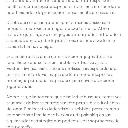
Isso pode levar a um desempenho abaixo do esperado,
conflitos com colegas e superiores e até mesmo à perda de
oportunidades de promoção e crescimento profissional.
Diante desse cenário preocupante, muitas pessoas se
perguntam se o vício em jogos de azar tem cura. A boa
notícia é que sim, o vício em jogos de azar pode ser tratado e
superado com a ajuda de profissionais especializados e o
apoio da família e amigos.
O primeiro passo para superar o vício em jogos de azar é
reconhecer que se tem um problema e buscar ajuda.
Existem diversas instituições e profissionais especializados
em tratamento de vícios que podem oferecer suporte e
orientação para aqueles que desejam se livrar do vício em
jogos de azar.
Além disso, é importante que o indivíduo busque alternativas
saudáveis de lazer e entretenimento para substituir o hábito
de jogar. Praticar atividades físicas, hobbies, passar tempo
com amigos e familiares e buscar ajuda psicológica são
algumas das estratégias que podem ajudar no processo de
recuperação.