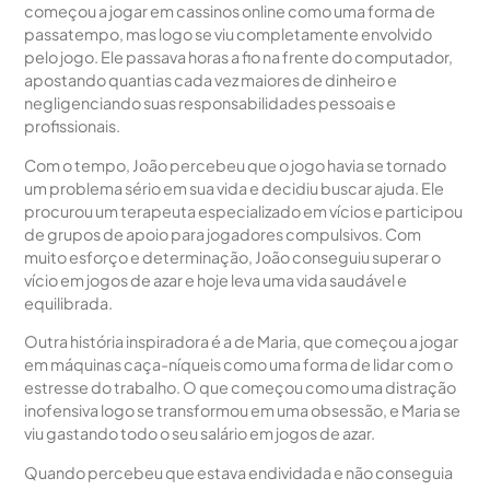
começou a jogar em cassinos online como uma forma de
passatempo, mas logo se viu completamente envolvido
pelo jogo. Ele passava horas a fio na frente do computador,
apostando quantias cada vez maiores de dinheiro e
negligenciando suas responsabilidades pessoais e
profissionais.
Com o tempo, João percebeu que o jogo havia se tornado
um problema sério em sua vida e decidiu buscar ajuda. Ele
procurou um terapeuta especializado em vícios e participou
de grupos de apoio para jogadores compulsivos. Com
muito esforço e determinação, João conseguiu superar o
vício em jogos de azar e hoje leva uma vida saudável e
equilibrada.
Outra história inspiradora é a de Maria, que começou a jogar
em máquinas caça-níqueis como uma forma de lidar com o
estresse do trabalho. O que começou como uma distração
inofensiva logo se transformou em uma obsessão, e Maria se
viu gastando todo o seu salário em jogos de azar.
Quando percebeu que estava endividada e não conseguia