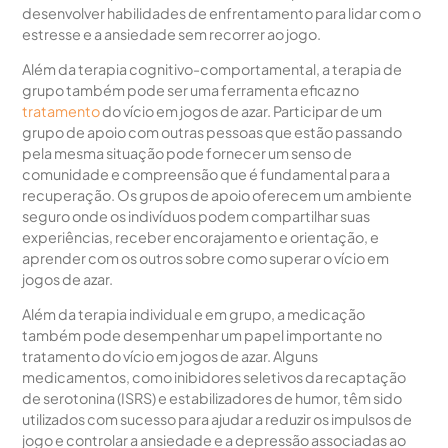
desenvolver habilidades de enfrentamento para lidar com o
estresse e a ansiedade sem recorrer ao jogo.
Além da terapia cognitivo-comportamental, a terapia de
grupo também pode ser uma ferramenta eficaz no
tratamento
do vício em jogos de azar. Participar de um
grupo de apoio com outras pessoas que estão passando
pela mesma situação pode fornecer um senso de
comunidade e compreensão que é fundamental para a
recuperação. Os grupos de apoio oferecem um ambiente
seguro onde os indivíduos podem compartilhar suas
experiências, receber encorajamento e orientação, e
aprender com os outros sobre como superar o vício em
jogos de azar.
Além da terapia individual e em grupo, a medicação
também pode desempenhar um papel importante no
tratamento do vício em jogos de azar. Alguns
medicamentos, como inibidores seletivos da recaptação
de serotonina (ISRS) e estabilizadores de humor, têm sido
utilizados com sucesso para ajudar a reduzir os impulsos de
jogo e controlar a ansiedade e a depressão associadas ao