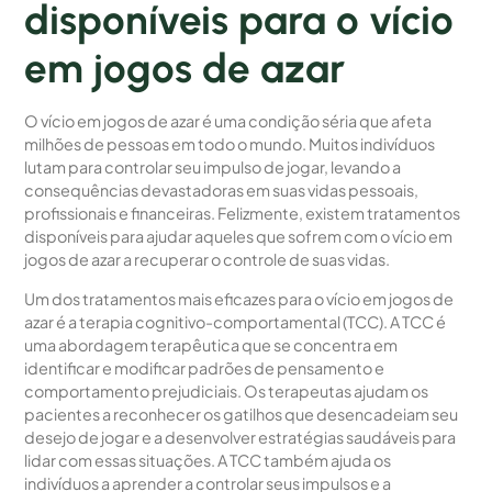
disponíveis para o vício
em jogos de azar
O vício em jogos de azar é uma condição séria que afeta
milhões de pessoas em todo o mundo. Muitos indivíduos
lutam para controlar seu impulso de jogar, levando a
consequências devastadoras em suas vidas pessoais,
profissionais e financeiras. Felizmente, existem tratamentos
disponíveis para ajudar aqueles que sofrem com o vício em
jogos de azar a recuperar o controle de suas vidas.
Um dos tratamentos mais eficazes para o vício em jogos de
azar é a terapia cognitivo-comportamental (TCC). A TCC é
uma abordagem terapêutica que se concentra em
identificar e modificar padrões de pensamento e
comportamento prejudiciais. Os terapeutas ajudam os
pacientes a reconhecer os gatilhos que desencadeiam seu
desejo de jogar e a desenvolver estratégias saudáveis para
lidar com essas situações. A TCC também ajuda os
indivíduos a aprender a controlar seus impulsos e a