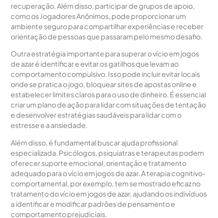
recuperação. Além disso, participar de grupos de apoio,
como os Jogadores Anônimos, pode proporcionar um
ambiente seguro para compartilhar experiências e receber
orientação de pessoas que passaram pelo mesmo desafio.
Outra estratégia importante para superar o vício em jogos
de azar é identificar e evitar os gatilhos que levam ao
comportamento compulsivo. Isso pode incluir evitar locais
onde se pratica o jogo, bloquear sites de apostas online e
estabelecer limites claros para o uso de dinheiro. É essencial
criar um plano de ação para lidar com situações de tentação
e desenvolver estratégias saudáveis para lidar com o
estresse e a ansiedade.
Além disso, é fundamental buscar ajuda profissional
especializada. Psicólogos, psiquiatras e terapeutas podem
oferecer suporte emocional, orientação e tratamento
adequado para o vício em jogos de azar. A terapia cognitivo-
comportamental, por exemplo, tem se mostrado eficaz no
tratamento do vício em jogos de azar, ajudando os indivíduos
a identificar e modificar padrões de pensamento e
comportamento prejudiciais.