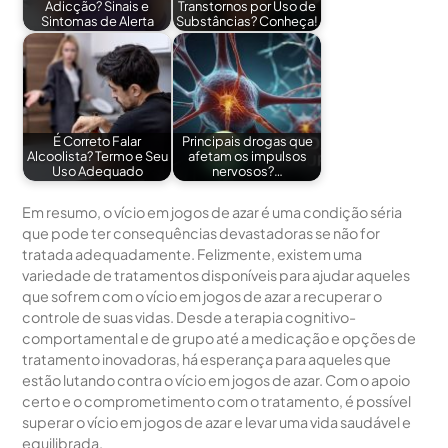
Adicção? Sinais e
Transtornos por Uso de
Sintomas de Alerta
Substâncias? Conheça!
É Correto Falar
Principais drogas que
Alcoolista? Termo e Seu
afetam os impulsos
Uso Adequado
nervosos?…
Em resumo, o vício em jogos de azar é uma condição séria
que pode ter consequências devastadoras se não for
tratada adequadamente. Felizmente, existem uma
variedade de tratamentos disponíveis para ajudar aqueles
que sofrem com o vício em jogos de azar a recuperar o
controle de suas vidas. Desde a terapia cognitivo-
comportamental e de grupo até a medicação e opções de
tratamento inovadoras, há esperança para aqueles que
estão lutando contra o vício em jogos de azar. Com o apoio
certo e o comprometimento com o tratamento, é possível
superar o vício em jogos de azar e levar uma vida saudável e
equilibrada.