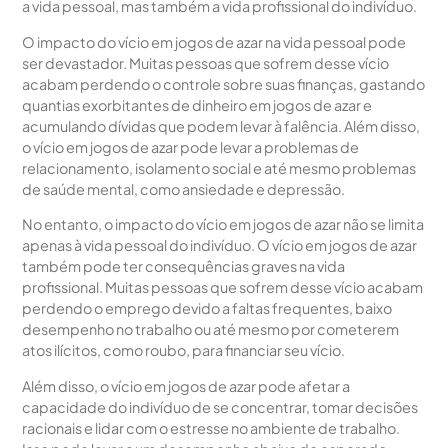
a vida pessoal, mas também a vida profissional do indivíduo.
O impacto do vício em jogos de azar na vida pessoal pode
ser devastador. Muitas pessoas que sofrem desse vício
acabam perdendo o controle sobre suas finanças, gastando
quantias exorbitantes de dinheiro em jogos de azar e
acumulando dívidas que podem levar à falência. Além disso,
o vício em jogos de azar pode levar a problemas de
relacionamento, isolamento social e até mesmo problemas
de saúde mental, como ansiedade e depressão.
No entanto, o impacto do vício em jogos de azar não se limita
apenas à vida pessoal do indivíduo. O vício em jogos de azar
também pode ter consequências graves na vida
profissional. Muitas pessoas que sofrem desse vício acabam
perdendo o emprego devido a faltas frequentes, baixo
desempenho no trabalho ou até mesmo por cometerem
atos ilícitos, como roubo, para financiar seu vício.
Além disso, o vício em jogos de azar pode afetar a
capacidade do indivíduo de se concentrar, tomar decisões
racionais e lidar com o estresse no ambiente de trabalho.