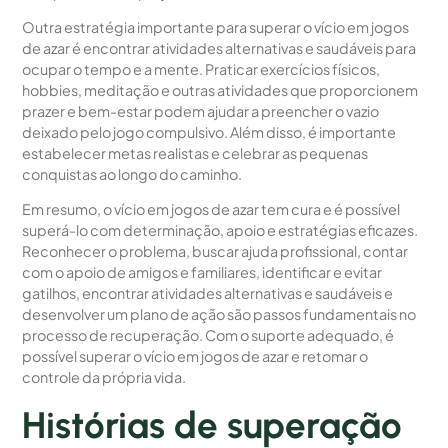
Outra estratégia importante para superar o vício em jogos
de azar é encontrar atividades alternativas e saudáveis para
ocupar o tempo e a mente. Praticar exercícios físicos,
hobbies, meditação e outras atividades que proporcionem
prazer e bem-estar podem ajudar a preencher o vazio
deixado pelo jogo compulsivo. Além disso, é importante
estabelecer metas realistas e celebrar as pequenas
conquistas ao longo do caminho.
Em resumo, o vício em jogos de azar tem cura e é possível
superá-lo com determinação, apoio e estratégias eficazes.
Reconhecer o problema, buscar ajuda profissional, contar
com o apoio de amigos e familiares, identificar e evitar
gatilhos, encontrar atividades alternativas e saudáveis e
desenvolver um plano de ação são passos fundamentais no
processo de recuperação. Com o suporte adequado, é
possível superar o vício em jogos de azar e retomar o
controle da própria vida.
Histórias de superação