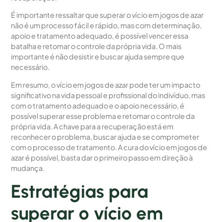
É importante ressaltar que superar o vício em jogos de azar
não é um processo fácil e rápido, mas com determinação,
apoio e tratamento adequado, é possível vencer essa
batalha e retomar o controle da própria vida. O mais
importante é não desistir e buscar ajuda sempre que
necessário.
Em resumo, o vício em jogos de azar pode ter um impacto
significativo na vida pessoal e profissional do indivíduo, mas
com o tratamento adequado e o apoio necessário, é
possível superar esse problema e retomar o controle da
própria vida. A chave para a recuperação está em
reconhecer o problema, buscar ajuda e se comprometer
com o processo de tratamento. A cura do vício em jogos de
azar é possível, basta dar o primeiro passo em direção à
mudança.
Estratégias para
superar o vício em