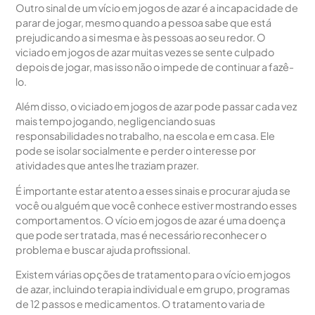
Outro sinal de um vício em jogos de azar é a incapacidade de
parar de jogar, mesmo quando a pessoa sabe que está
prejudicando a si mesma e às pessoas ao seu redor. O
viciado em jogos de azar muitas vezes se sente culpado
depois de jogar, mas isso não o impede de continuar a fazê-
lo.
Além disso, o viciado em jogos de azar pode passar cada vez
mais tempo jogando, negligenciando suas
responsabilidades no trabalho, na escola e em casa. Ele
pode se isolar socialmente e perder o interesse por
atividades que antes lhe traziam prazer.
É importante estar atento a esses sinais e procurar ajuda se
você ou alguém que você conhece estiver mostrando esses
comportamentos. O vício em jogos de azar é uma doença
que pode ser tratada, mas é necessário reconhecer o
problema e buscar ajuda profissional.
Existem várias opções de tratamento para o vício em jogos
de azar, incluindo terapia individual e em grupo, programas
de 12 passos e medicamentos. O tratamento varia de