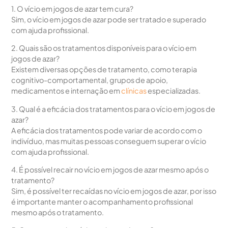
1. O vício em jogos de azar tem cura?
Sim, o vício em jogos de azar pode ser tratado e superado
com ajuda profissional.
2. Quais são os tratamentos disponíveis para o vício em
jogos de azar?
Existem diversas opções de tratamento, como terapia
cognitivo-comportamental, grupos de apoio,
medicamentos e internação em
clínicas
especializadas.
3. Qual é a eficácia dos tratamentos para o vício em jogos de
azar?
A eficácia dos tratamentos pode variar de acordo com o
indivíduo, mas muitas pessoas conseguem superar o vício
com ajuda profissional.
4. É possível recair no vício em jogos de azar mesmo após o
tratamento?
Sim, é possível ter recaídas no vício em jogos de azar, por isso
é importante manter o acompanhamento profissional
mesmo após o tratamento.