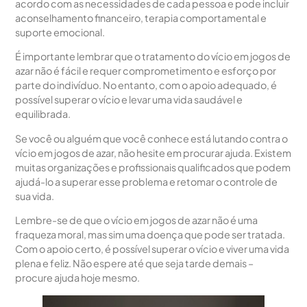
acordo com as necessidades de cada pessoa e pode incluir
aconselhamento financeiro, terapia comportamental e
suporte emocional.
É importante lembrar que o tratamento do vício em jogos de
azar não é fácil e requer comprometimento e esforço por
parte do indivíduo. No entanto, com o apoio adequado, é
possível superar o vício e levar uma vida saudável e
equilibrada.
Se você ou alguém que você conhece está lutando contra o
vício em jogos de azar, não hesite em procurar ajuda. Existem
muitas organizações e profissionais qualificados que podem
ajudá-lo a superar esse problema e retomar o controle de
sua vida.
Lembre-se de que o vício em jogos de azar não é uma
fraqueza moral, mas sim uma doença que pode ser tratada.
Com o apoio certo, é possível superar o vício e viver uma vida
plena e feliz. Não espere até que seja tarde demais –
procure ajuda hoje mesmo.