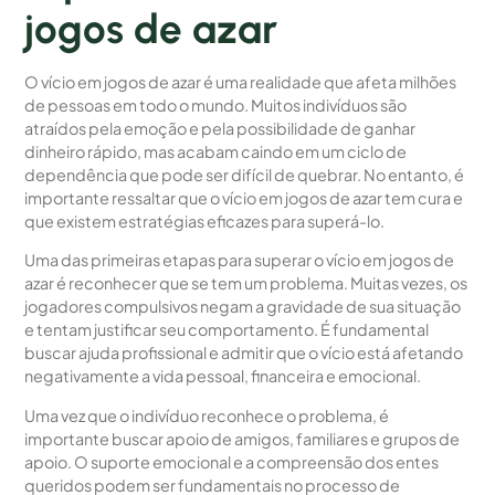
jogos de azar
O vício em jogos de azar é uma realidade que afeta milhões
de pessoas em todo o mundo. Muitos indivíduos são
atraídos pela emoção e pela possibilidade de ganhar
dinheiro rápido, mas acabam caindo em um ciclo de
dependência que pode ser difícil de quebrar. No entanto, é
importante ressaltar que o vício em jogos de azar tem cura e
que existem estratégias eficazes para superá-lo.
Uma das primeiras etapas para superar o vício em jogos de
azar é reconhecer que se tem um problema. Muitas vezes, os
jogadores compulsivos negam a gravidade de sua situação
e tentam justificar seu comportamento. É fundamental
buscar ajuda profissional e admitir que o vício está afetando
negativamente a vida pessoal, financeira e emocional.
Uma vez que o indivíduo reconhece o problema, é
importante buscar apoio de amigos, familiares e grupos de
apoio. O suporte emocional e a compreensão dos entes
queridos podem ser fundamentais no processo de