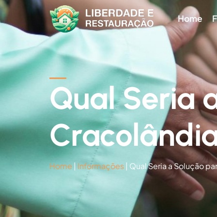
Home
F
Qual Seria 
Cracolândia
Home
|
Informações
|
Qual Seria a Solução pa