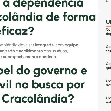
 a dependência
Cl
colândia de forma
Ú
ficaz?
Qua
dep
colândia deve ser
integrada
, com
equipe
Com
anizado
e
acolhimento
dos usuários,
sai
e
acompanhamento contínuo
.
Co
pel do governo e
quí
vil na busca por
O q
des
a Cracolândia?
O q
ent