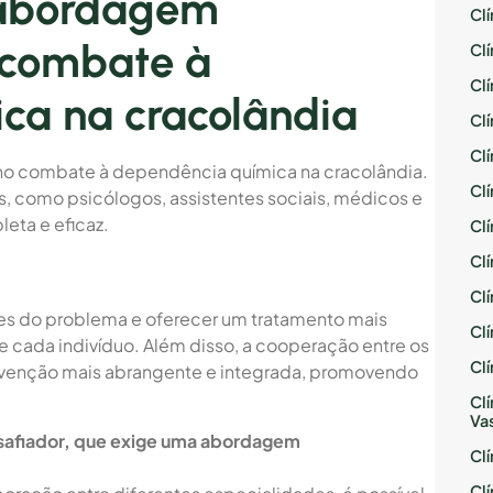
 abordagem
Cl
o combate à
Cl
Cl
ca na cracolândia
Cl
Cl
 no combate à dependência química na cracolândia.
Cl
as, como psicólogos, assistentes sociais, médicos e
eta e eficaz.
Cl
Cl
Cl
s do problema e oferecer um tratamento mais
Cl
 cada indivíduo. Além disso, a cooperação entre os
Cl
tervenção mais abrangente e integrada, promovendo
Cl
Va
safiador, que exige uma abordagem
Cl
Cl