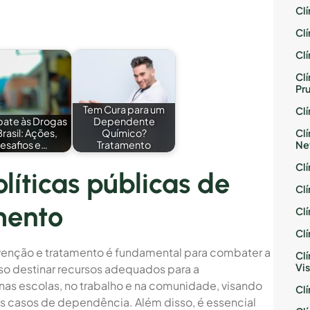
Cl
Cl
Cl
Cl
Pr
Tem Cura para um
Cl
ate às Drogas
Dependente
Cl
Brasil: Ações,
Químico?
Ne
esafios e…
Tratamento
Cl
líticas públicas de
Cl
mento
Cl
Cl
enção e tratamento é fundamental para combater a
Cl
Vis
so destinar recursos adequados para a
s escolas, no trabalho e na comunidade, visando
Cl
os casos de dependência. Além disso, é essencial