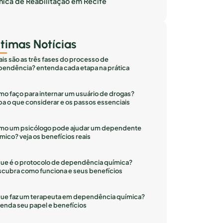
inica de Reabilitação em Recife
ltimas Notícias
is são as três fases do processo de
endência? entenda cada etapa na prática
o faço para internar um usuário de drogas?
ba o que considerar e os passos essenciais
mo um psicólogo pode ajudar um dependente
mico? veja os benefícios reais
ue é o protocolo de dependência química?
cubra como funciona e seus benefícios
ue faz um terapeuta em dependência química?
enda seu papel e benefícios