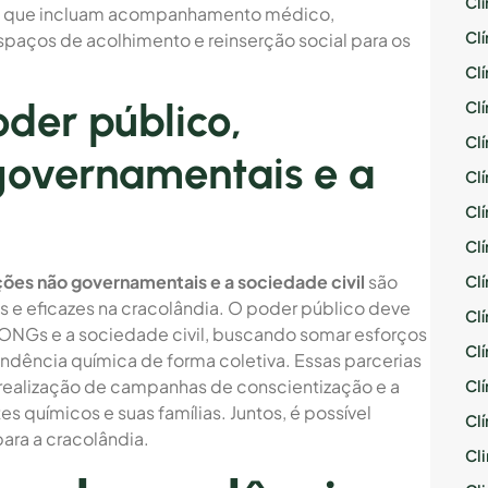
Cl
de, que incluam acompanhamento médico,
Cl
spaços de acolhimento e reinserção social para os
Cl
oder público,
Cl
Cl
governamentais e a
Cl
Cl
Cl
ções não governamentais e a sociedade civil
são
Cl
 e eficazes na cracolândia. O poder público deve
Cl
ONGs e a sociedade civil, buscando somar esforços
Cl
ndência química de forma coletiva. Essas parcerias
a realização de campanhas de conscientização e a
Cl
 químicos e suas famílias. Juntos, é possível
Cl
para a cracolândia.
Cli