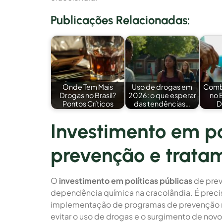
Publicações Relacionadas:
Onde Tem Mais
Uso de drogas em
Comb
Drogas no Brasil?
2026: o que esperar
no 
Pontos Críticos
das tendências…
D
Investimento em po
prevenção e trata
O
investimento em políticas públicas
de prev
dependência química na cracolândia. É preci
implementação de programas de prevenção na
evitar o uso de drogas e o surgimento de nov