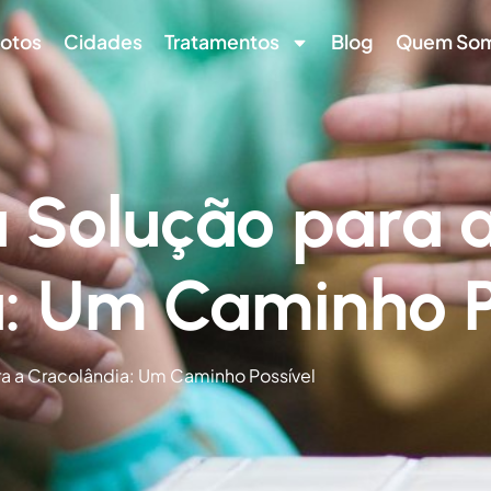
otos
Cidades
Tratamentos
Blog
Quem So
a Solução para 
: Um Caminho P
ra a Cracolândia: Um Caminho Possível