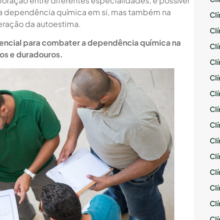
oração entre diferentes especialidades, é possível
da dependência química em si, mas também na
Cl
peração da autoestima.
Cl
sencial para combater a dependência química na
Cl
vos e duradouros.
Cl
Cl
Cl
Cl
Cl
Cl
Cl
Cl
Cl
Cl
Cl