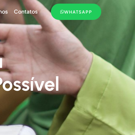
mos
Contatos
WHATSAPP
a
ossível