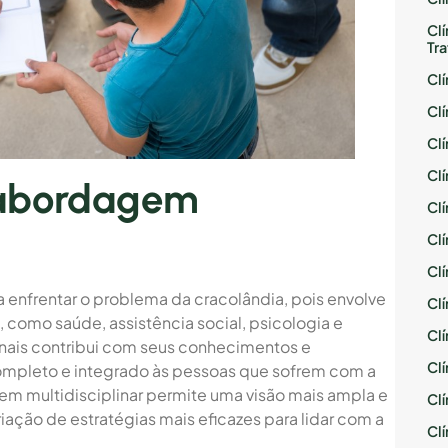
Cl
Tr
Cl
Cl
Cl
Cl
 abordagem
Cl
Cl
Cl
a enfrentar o problema da cracolândia, pois envolve
Cl
, como saúde, assistência social, psicologia e
Cl
nais contribui com seus conhecimentos e
Cl
ompleto e integrado às pessoas que sofrem com a
m multidisciplinar permite uma visão mais ampla e
Cl
ação de estratégias mais eficazes para lidar com a
Cl