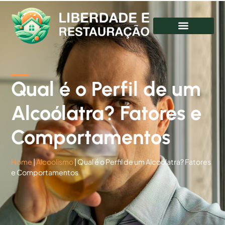
Qual é o Perfil de um
Alcoólatra? Fatores e
Comportamentos
Home
|
Alcoolismo
|
Qual é o Perfil de um Alcoólatra? Fatores
e Comportamentos