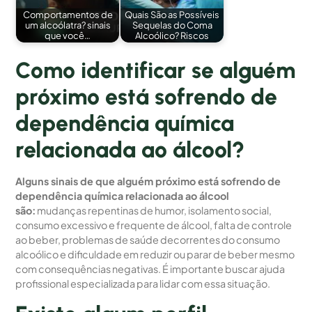
Comportamentos de
Quais São as Possíveis
um alcoólatra? sinais
Sequelas do Coma
que você…
Alcoólico? Riscos
Como identificar se alguém
próximo está sofrendo de
dependência química
relacionada ao álcool?
Alguns sinais de que alguém próximo está sofrendo de
dependência química relacionada ao álcool
são:
mudanças repentinas de humor, isolamento social,
consumo excessivo e frequente de álcool, falta de controle
ao beber, problemas de saúde decorrentes do consumo
alcoólico e dificuldade em reduzir ou parar de beber mesmo
com consequências negativas. É importante buscar ajuda
profissional especializada para lidar com essa situação.