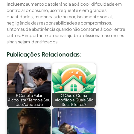
incluem:
aumento da tolerância ao álcool, dificuldade em
controlar o consumo, uso frequente e em grandes
quantidades, mudanças de humor, isolamento social,
negligência das responsabilidades e compromissos,
sintomas de abstinência quando não consome álcool, entre
outros. É importante procurar ajuda profissional caso esses
sinais sejam identificados.
Publicações Relacionadas:
É Correto Falar
O Que é Coma
Alcoolista? Termo e Seu
Alcoólico e Quais São
Uso Adequado
Seus Efeitos?