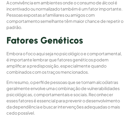
A convivência em ambientes onde o consumo de álcool é
incentivado ou normalizado também é um fator importante.
Pessoas expostas a familiares ou amigos com
comportamento semelhante têm maior chance de repetir o
padrão.
Fatores Genéticos
Embora o foco aqui seja no psicológico e comportamental,
é importante lembrar que fatores genéticos podem
amplificar a predisposição, especialmente quando
combinados com os traços mencionados.
Em resumo, o perfil de pessoas que se tornam alcoólatras
geralmente envolve uma combinação de vulnerabilidades
psicológicas, comportamentais e sociais. Reconhecer
esses fatores é essencial para prevenir o desenvolvimento
da dependência e buscar intervenções adequadas o mais
cedo possível.