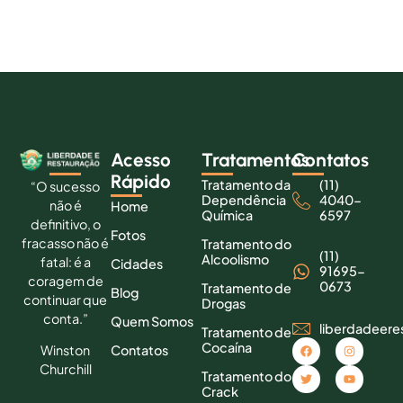
Acesso
Tratamentos
Contatos
Rápido
Tratamento da
(11)
“O sucesso
Dependência
4040-
não é
Home
Química
6597
definitivo, o
Fotos
fracasso não é
Tratamento do
(11)
Alcoolismo
fatal: é a
Cidades
91695-
coragem de
0673
Tratamento de
Blog
continuar que
Drogas
conta.”
Quem Somos
liberdadeer
Tratamento de
Cocaína
Contatos
Winston
Churchill
Tratamento do
Crack