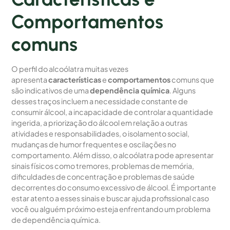
Comportamentos
comuns
O perfil do alcoólatra muitas vezes
apresenta
características
e
comportamentos
comuns que
são indicativos de uma
dependência química
. Alguns
desses traços incluem a necessidade constante de
consumir álcool, a incapacidade de controlar a quantidade
ingerida, a priorização do álcool em relação a outras
atividades e responsabilidades, o isolamento social,
mudanças de humor frequentes e oscilações no
comportamento. Além disso, o alcoólatra pode apresentar
sinais físicos como tremores, problemas de memória,
dificuldades de concentração e problemas de saúde
decorrentes do consumo excessivo de álcool. É importante
estar atento a esses sinais e buscar ajuda profissional caso
você ou alguém próximo esteja enfrentando um problema
de dependência química.