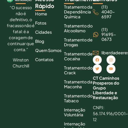
Rápido
Tratamento da
(11)
“O sucesso
Dependência
4040-
não é
Home
Química
6597
definitivo, o
Fotos
fracasso não é
Tratamento do
(11)
Alcoolismo
fatal: é a
Cidades
91695-
coragem de
0673
Tratamento de
Blog
continuar que
Drogas
conta.”
Quem Somos
liberdadeer
Tratamento de
Cocaína
Contatos
Winston
Churchill
Tratamento do
Crack
CT Caminhos
Tratamento da
Prosperos do
Maconha
Grupo
Liberdade e
Tratamento do
Restauração
Tabaco
CNPJ:
Internação
56.174.916/0001-
Voluntária
12
Internação