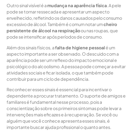
Outro sinal visível é a
mudança na aparência física
. A pele
pode se tornar ressecada e apresentar um aspecto
envelhecido, refletindo os danos causados pelo consumo
excessivo de álcool. Também é comum notar um
cheiro
persistente de álcool na respiração
ou nas roupas, que
pode se intensificar após períodos de consumo.
Além dos sinais físicos, a
falta de higiene pessoal
é um
aspecto importante a ser observado. O descuido com a
aparência pode ser um reflexo do impacto emocional e
psicológico do alcoolismo. A pessoa pode começar a evitar
atividades sociais e ficar isolada, o que também pode
contribuir para um ciclo de dependência.
Reconhecer esses sinais é essencial para incentivar o
dependente a procurar tratamento. O suporte de amigos e
familiares é fundamental nesse processo, pois a
conscientização sobre os primeiros sintomas pode levar a
intervenções mais eficazes e à recuperação. Se você ou
alguém que você conhece apresenta esses sinais, é
importante buscar ajuda profissional o quanto antes.