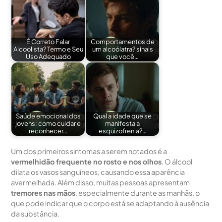
É Correto Falar
Comportamentos de
Alcoolista? Termo e Seu
um alcoólatra? sinais
Uso Adequado
que você…
Saúde emocional dos
Qual a idade que se
jovens: como cuidar e
manifesta a
reconhecer…
esquizofrenia?…
Um dos primeiros sintomas a serem notados é a
vermelhidão frequente no rosto e nos olhos
. O álcool
dilata os vasos sanguíneos, causando essa aparência
avermelhada. Além disso, muitas pessoas apresentam
tremores nas mãos
, especialmente durante as manhãs, o
que pode indicar que o corpo está se adaptando à ausência
da substância.