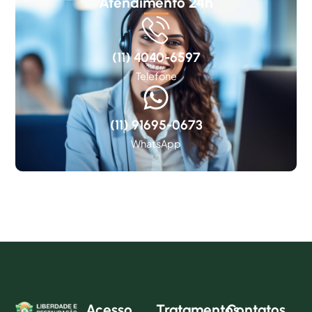
Atendimento 24h
(11) 4040-6597
Telefone
(11) 91695-0673
WhatsApp
Acesso
Tratamentos
Contatos