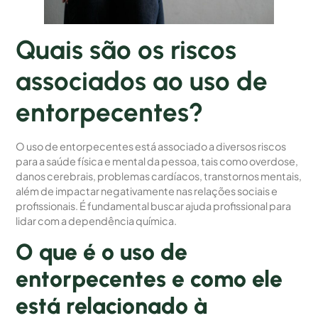
Quais são os riscos
associados ao uso de
entorpecentes?
O uso de entorpecentes está associado a diversos riscos
para a saúde física e mental da pessoa, tais como overdose,
danos cerebrais, problemas cardíacos, transtornos mentais,
além de impactar negativamente nas relações sociais e
profissionais. É fundamental buscar ajuda profissional para
lidar com a dependência química.
O que é o uso de
entorpecentes e como ele
está relacionado à