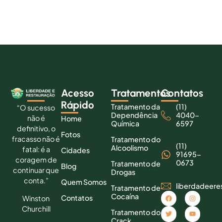
Acesso
Tratamentos
Contatos
Rápido
Tratamento da
(11)
“O sucesso
Dependência
4040-
não é
Home
Química
6597
definitivo, o
Fotos
fracasso não é
Tratamento do
(11)
Alcoolismo
fatal: é a
Cidades
91695-
coragem de
0673
Tratamento de
Blog
continuar que
Drogas
conta.”
Quem Somos
liberdadeer
Tratamento de
Cocaína
Contatos
Winston
Churchill
Tratamento do
Crack