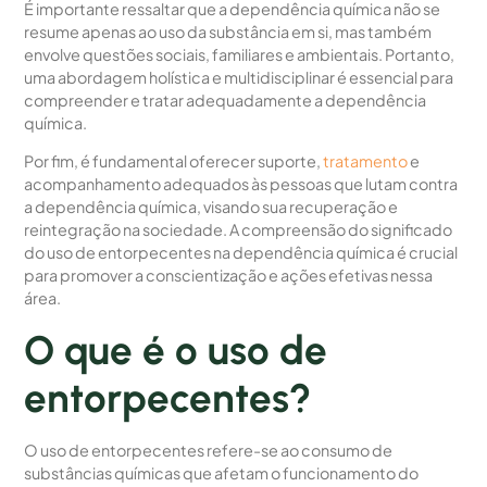
É importante ressaltar que a dependência química não se
resume apenas ao uso da substância em si, mas também
envolve questões sociais, familiares e ambientais. Portanto,
uma abordagem holística e multidisciplinar é essencial para
compreender e tratar adequadamente a dependência
química.
Por fim, é fundamental oferecer suporte,
tratamento
e
acompanhamento adequados às pessoas que lutam contra
a dependência química, visando sua recuperação e
reintegração na sociedade. A compreensão do significado
do uso de entorpecentes na dependência química é crucial
para promover a conscientização e ações efetivas nessa
área.
O que é o uso de
entorpecentes?
O uso de entorpecentes refere-se ao consumo de
substâncias químicas que afetam o funcionamento do