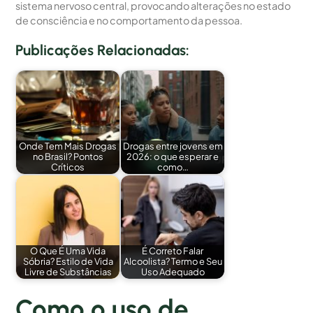
sistema nervoso central, provocando alterações no estado
de consciência e no comportamento da pessoa.
Publicações Relacionadas:
Onde Tem Mais Drogas
Drogas entre jovens em
no Brasil? Pontos
2026: o que esperar e
Críticos
como…
O Que É Uma Vida
É Correto Falar
Sóbria? Estilo de Vida
Alcoolista? Termo e Seu
Livre de Substâncias
Uso Adequado
Como o uso de