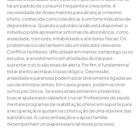
há um padrão de consumo frequente e crescente. A
necessidade de doses maiores para alcançar o mesmo
efeito, conhecida como tolerância, é um forte indicativo de
dependência. Quando a substância não está disponível, o
indivíduo pode apresentar sintomas de abstinência, como
ansiedade, tremores, irritabilidade e até dores físicas. Os
problemas sociais também são um indicador relevante.
Conflitos familiares, dificuldade em manter o emprego ou os
estudos, e envolvimento em atividades ilícitas para
sustentar o vício são sinais de alerta. Por fim, é fundamental
estar atento ao impacto psicológico. Depressão,
ansiedade e paranoias podem estar diretamente ligadas ao
uso de entorpecentes. Em casos graves, podem ocorrer
surtos psicóticos. Se esses sinais estiverem presentes,
buscar ajuda especializada é crucial. Profissionais de saúde
mental e programas de reabilitação oferecem suporte para
a recuperação e ajudam na construção de uma vida livre das
substâncias. A conscientização e o apoio familiar
desempenham um papel essencial nesse processo.