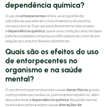
dependência química?
O uso de
entorpecentes
refere-se à ingestão de
substâncias que alteram o funcionamento do sistema
nervoso central. Esse uso está diretamente relacionado
à
dependência química
, que é uma condição caracterizada
pela necessidade compulsiva e dificuldade de controle em
relação ao consumo dessas substâncias.
Quais são os efeitos do uso
de entorpecentes no
organismo e na saúde
mental?
O uso de entorpecentes pode causar
danos físicos
graves,
como problemas cardíacos, pulmonares e hepáticos, além
de poder levar à
dependência química
. Na saúde mental,
os entorpecentes podem causar
alterações de