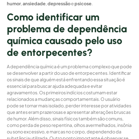
humor
,
ansiedade
,
depressão
e
psicose
.
Como identificar um
problema de dependência
química causado pelo uso
de entorpecentes?
A dependência química é um problema complexo que pode
se desenvolver a partir do uso de entorpecentes. Identificar
os sinais de que alguém está enfrentando essa situação é
essencial para buscar ajuda adequada e evitar
agravamentos. Os primeiros indícios costumam estar
relacionados a mudanças comportamentais. O usuário
pode se tornar mais isolado, perder interesse por atividades
que antes eram prazerosas e apresentar alterações bruscas
de humor. Além disso, sinais físicos também são comuns,
como perda de peso repentina, olhos avermelhados, insônia
ou sono excessivo, e marcas no corpo, dependendo da
substância utilizada. Outro ponto importante é observar se