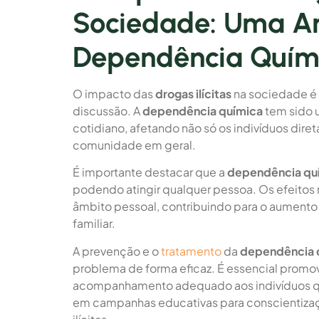
Sociedade: Uma An
Dependência Quím
O impacto das
drogas ilícitas
na sociedade é 
discussão. A
dependência química
tem sido 
cotidiano, afetando não só os indivíduos dir
comunidade em geral.
É importante destacar que a
dependência qu
podendo atingir qualquer pessoa. Os efeitos n
âmbito pessoal, contribuindo para o aumento 
familiar.
A prevenção e o
tratamento
da
dependência 
problema de forma eficaz. É essencial promov
acompanhamento adequado aos indivíduos qu
em campanhas educativas para conscientizaç