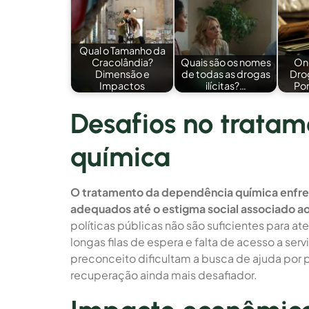
Qual o Tamanho da
Cracolândia?
Quais são os nomes
On
Dimensão e
de todas as drogas
Drog
Impactos
ilícitas?…
Pon
Desafios no trata
química
O tratamento da dependência química enfrent
adequados até o estigma social associado aos
políticas públicas não são suficientes para 
longas filas de espera e falta de acesso a ser
preconceito dificultam a busca de ajuda por
recuperação ainda mais desafiador.