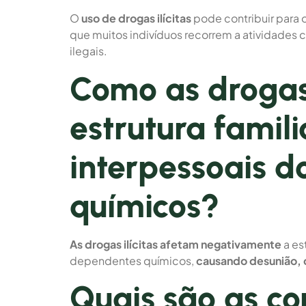
O
uso de drogas ilícitas
pode contribuir para 
que muitos indivíduos recorrem a atividades c
ilegais.
Como as drogas 
estrutura famili
interpessoais 
químicos?
As drogas ilícitas afetam negativamente
a es
dependentes químicos,
causando desunião, c
Quais são as c