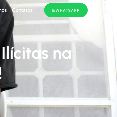
mos
Contatos
WHATSAPP
lícitas na
!