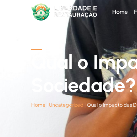
Home
F
Qual o Impa
Sociedade?
Home
|
Uncategorized
|
Qual o Impacto das D