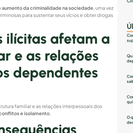
Cl
o
aumento da criminalidade na sociedade
, uma vez
riminosas para sustentar seus vícios e obter drogas
Ú
ilícitas afetam a
Com
sup
ar e as relações
Qua
dep
dos dependentes
Com
sai
Co
quí
trutura familiar e as relações interpessoais dos
onflitos e isolamento
.
O q
des
onsequências