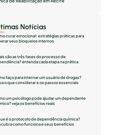
inica de Reabilitação em Recife
ltimas Notícias
o curar emocional: estratégias práticas para
erar seus bloqueios internos
is são as três fases do processo de
endência? entenda cada etapa na prática
o faço para internar um usuário de drogas?
ba o que considerar e os passos essenciais
mo um psicólogo pode ajudar um dependente
mico? veja os benefícios reais
ue é o protocolo de dependência química?
cubra como funciona e seus benefícios