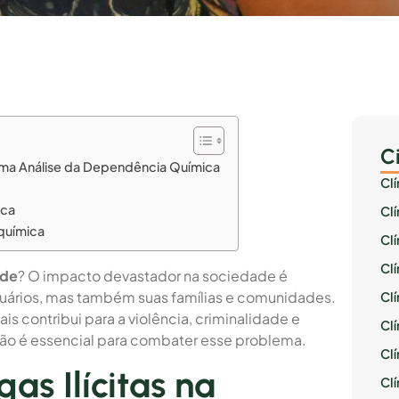
C
Uma Análise da Dependência Química
Cl
ica
Cl
química
Cl
Cl
ade
? O impacto devastador na sociedade é
suários, mas também suas famílias e comunidades.
Cl
is contribui para a violência, criminalidade e
Clí
ão é essencial para combater esse problema.
Cl
as Ilícitas na
Cl