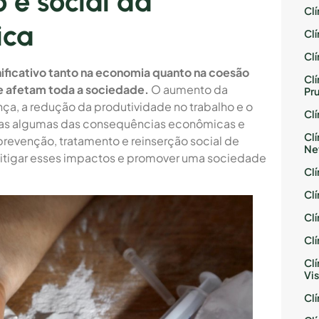
 e social da
Cl
ica
Cl
Cl
ficativo tanto na economia quanto na coesão
Cl
ue afetam toda a sociedade.
O aumento da
Pr
ça, a redução da produtividade no trabalho e o
Cl
nas algumas das consequências econômicas e
Cl
prevenção, tratamento e reinserção social de
Ne
itigar esses impactos e promover uma sociedade
Cl
Cl
Cl
Cl
Cl
Vis
Cl