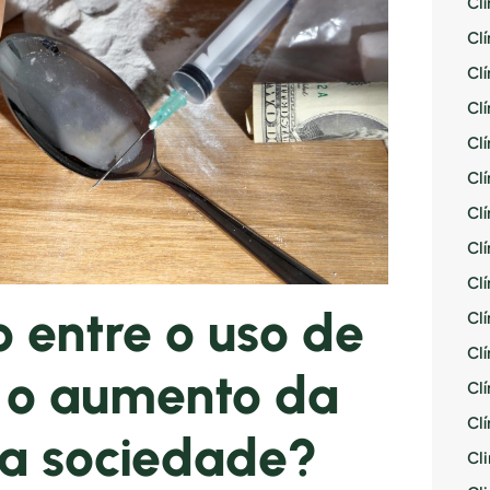
Cl
Cl
Cl
Cl
Cl
Cl
Cl
Cl
Cl
o entre o uso de
Cl
Cl
 e o aumento da
Cl
Cl
na sociedade?
Cli