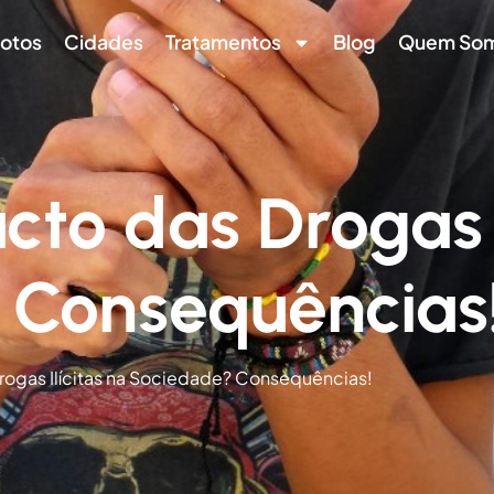
otos
Cidades
Tratamentos
Blog
Quem So
cto das Drogas I
 Consequências
rogas Ilícitas na Sociedade? Consequências!