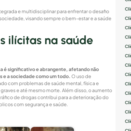
Cl
grada e multidisciplinar para enfrentar o desafio
 sociedade, visando sempre o bem-estar e a saúde
Cl
Cl
 ilícitas na saúde
Cl
Cl
Cl
Cl
a é significativo e abrangente, afetando não
Cl
as e a sociedade como um todo.
O uso de
nado com problemas de saúde mental, física e
Cl
graves e até mesmo morte. Além disso, o aumento
Cl
tráfico de drogas contribui para a deterioração do
Cl
úblicos com segurança e saúde.
Cl
Cl
Cl