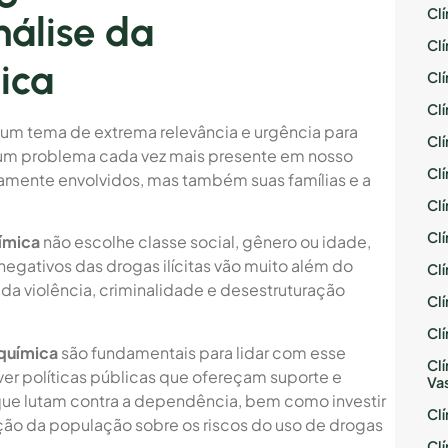
Cl
álise da
Cl
ica
Cl
Cl
um tema de extrema relevância e urgência para
Cl
um problema cada vez mais presente em nosso
Cl
etamente envolvidos, mas também suas famílias e a
Cl
Cl
ímica
não escolhe classe social, gênero ou idade,
egativos das drogas ilícitas vão muito além do
Cl
da violência, criminalidade e desestruturação
Cl
Cl
química
são fundamentais para lidar com esse
Cl
er políticas públicas que ofereçam suporte e
Va
e lutam contra a dependência, bem como investir
Cl
ão da população sobre os riscos do uso de drogas
Cl