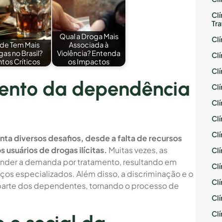
Cl
Tr
Qual a Droga Mais
Cl
de Tem Mais
Associada à
as no Brasil?
Violência? Entenda
Cl
tos Críticos
os Impactos
Cl
mento da dependência
Cl
Cl
Cl
Cl
a diversos desafios, desde a falta de recursos
 usuários de drogas ilícitas.
Muitas vezes, as
Cl
atender a demanda por tratamento, resultando em
Cl
viços especializados. Além disso, a discriminação e o
Cl
 parte dos dependentes, tornando o processo de
Cl
Cl