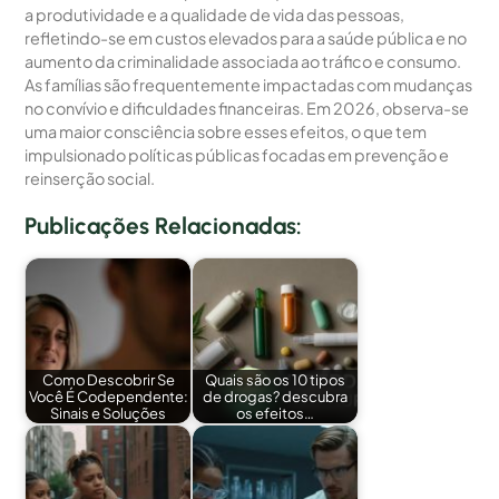
a produtividade e a qualidade de vida das pessoas,
refletindo-se em custos elevados para a saúde pública e no
aumento da criminalidade associada ao tráfico e consumo.
As famílias são frequentemente impactadas com mudanças
no convívio e dificuldades financeiras. Em 2026, observa-se
uma maior consciência sobre esses efeitos, o que tem
impulsionado políticas públicas focadas em prevenção e
reinserção social.
Publicações Relacionadas:
Como Descobrir Se
Quais são os 10 tipos
Você É Codependente:
de drogas? descubra
Sinais e Soluções
os efeitos…