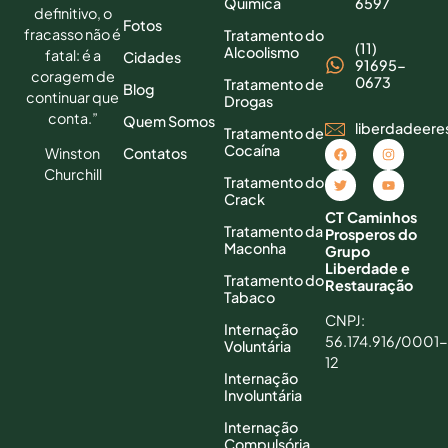
Química
6597
definitivo, o
Fotos
fracasso não é
Tratamento do
(11)
Alcoolismo
fatal: é a
Cidades
91695-
coragem de
0673
Tratamento de
Blog
continuar que
Drogas
conta.”
Quem Somos
liberdadeer
Tratamento de
Cocaína
Contatos
Winston
Churchill
Tratamento do
Crack
CT Caminhos
Tratamento da
Prosperos do
Maconha
Grupo
Liberdade e
Tratamento do
Restauração
Tabaco
CNPJ:
Internação
56.174.916/0001-
Voluntária
12
Internação
Involuntária
Internação
Compulsória