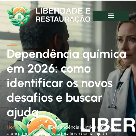
Dependência química
em 2026: como
identificar os novos
desafios e buscar
ajuda
Home
|
Informações
|
Dependência química em 2026:
como identificar os novos desafios e buscar ajuda