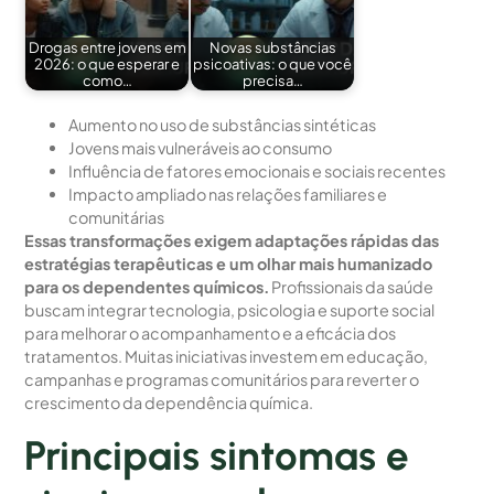
Drogas entre jovens em
Novas substâncias
2026: o que esperar e
psicoativas: o que você
como…
precisa…
Aumento no uso de substâncias sintéticas
Jovens mais vulneráveis ao consumo
Influência de fatores emocionais e sociais recentes
Impacto ampliado nas relações familiares e
comunitárias
Essas transformações exigem adaptações rápidas das
estratégias terapêuticas e um olhar mais humanizado
para os dependentes químicos.
Profissionais da saúde
buscam integrar tecnologia, psicologia e suporte social
para melhorar o acompanhamento e a eficácia dos
tratamentos. Muitas iniciativas investem em educação,
campanhas e programas comunitários para reverter o
crescimento da dependência química.
Principais sintomas e