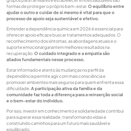
grupos para familiares e estabelecer limites saudáveis são
formas de proteger o próprio bem-estar.
O equilíbrio entre
ajudar o outro e cuidar de si mesmo é vital para que o
processo de apoio seja sustentável e efetivo.
Entender a dependência química em 2026 é essencial para
oferecer apoio eficaz e buscar tratamentos adequados. O
reconhecimento dos sintomas, as abordagens atuais e o
suporte emocional garantem melhores resultados na
recuperação.
O cuidado integrado e a empatia são
aliados fundamentais nesse processo.
Estar informado e atento às mudanças no perfil da
dependência permite agir com mais consciência e
promover ambientes mais seguros para quem enfrenta essa
dificuldade.
A participação ativa da família e da
comunidade faz toda a diferença para a reinserção social
e o bem-estar do indivíduo.
Por isso, investir em conhecimento e solidariedade contribui
para superar essa realidade, transformando vidas e
construindo caminhos para um futuro mais saudável e
equilibrado.