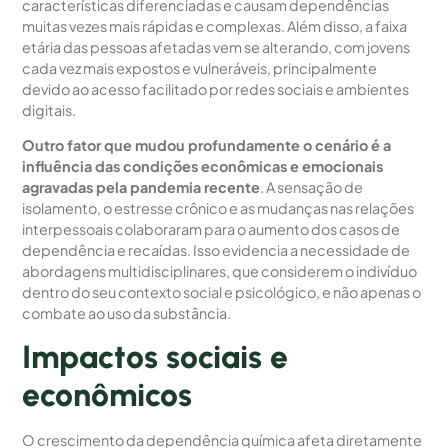
características diferenciadas e causam dependências
muitas vezes mais rápidas e complexas. Além disso, a faixa
etária das pessoas afetadas vem se alterando, com jovens
cada vez mais expostos e vulneráveis, principalmente
devido ao acesso facilitado por redes sociais e ambientes
digitais.
Outro fator que mudou profundamente o cenário é a
influência das condições econômicas e emocionais
agravadas pela pandemia recente
. A sensação de
isolamento, o estresse crônico e as mudanças nas relações
interpessoais colaboraram para o aumento dos casos de
dependência e recaídas. Isso evidencia a necessidade de
abordagens multidisciplinares, que considerem o indivíduo
dentro do seu contexto social e psicológico, e não apenas o
combate ao uso da substância.
Impactos sociais e
econômicos
O crescimento da dependência química afeta diretamente