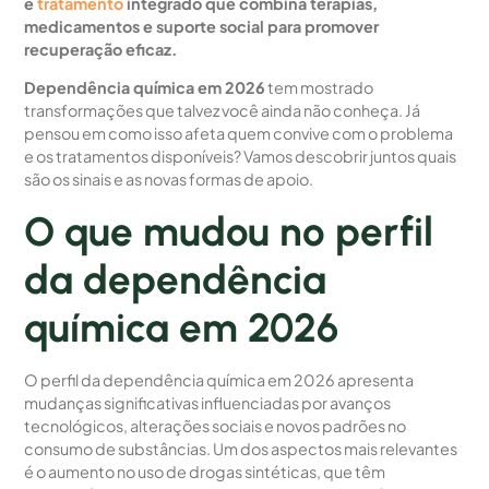
e
tratamento
integrado que combina terapias,
medicamentos e suporte social para promover
recuperação eficaz.
Dependência química em 2026
tem mostrado
transformações que talvez você ainda não conheça. Já
pensou em como isso afeta quem convive com o problema
e os tratamentos disponíveis? Vamos descobrir juntos quais
são os sinais e as novas formas de apoio.
O que mudou no perfil
da dependência
química em 2026
O perfil da dependência química em 2026 apresenta
mudanças significativas influenciadas por avanços
tecnológicos, alterações sociais e novos padrões no
consumo de substâncias. Um dos aspectos mais relevantes
é o aumento no uso de drogas sintéticas, que têm