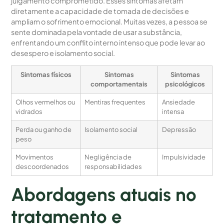
julgamento comprometido. Esses sintomas afetam
diretamente a capacidade de tomada de decisões e
ampliam o sofrimento emocional. Muitas vezes, a pessoa se
sente dominada pela vontade de usar a substância,
enfrentando um conflito interno intenso que pode levar ao
desespero e isolamento social.
Sintomas físicos
Sintomas
Sintomas
comportamentais
psicológicos
Olhos vermelhos ou
Mentiras frequentes
Ansiedade
vidrados
intensa
Perda ou ganho de
Isolamento social
Depressão
peso
Movimentos
Negligência de
Impulsividade
descoordenados
responsabilidades
Abordagens atuais no
tratamento e