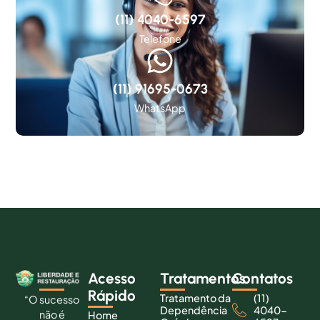
(11) 4040-6597
Telefone
(11) 91695-0673
WhatsApp
Acesso
Tratamentos
Contatos
Rápido
Tratamento da
(11)
“O sucesso
Dependência
4040-
não é
Home