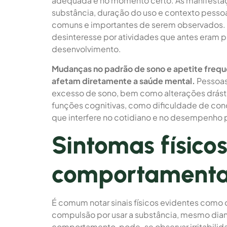
adequada e no momento certo. As manifesta
substância, duração do uso e contexto pesso
comuns e importantes de serem observados. 
desinteresse por atividades que antes eram
desenvolvimento.
Mudanças no padrão de sono e apetite fre
afetam diretamente a saúde mental.
Pessoas
excesso de sono, bem como alterações drást
funções cognitivas, como dificuldade de conc
que interfere no cotidiano e no desempenho p
Sintomas físicos
comportamenta
É comum notar sinais físicos evidentes como 
compulsão por usar a substância, mesmo dia
comportamento, pode-se observar irritabilid