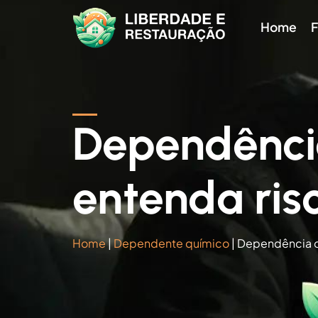
Home
F
Dependência
entenda ris
Home
|
Dependente químico
|
Dependência q