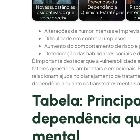
Prevenção da
Novas substâncias
Dependência
Risc
psicoativas: o que
Química: Estratégias
enten
você precisa…
e…
qu
Alterações de humor intensas e imprevisí
Dificuldade em controlar impulsos.
Aumento do comportamento de risco e 
Deterioração das habilidades sociais e 
É importante destacar que a vulnerabilidade
fatores genéticos, ambientais e emocionais.
relacionam ajuda no planejamento de tratame
dependência quanto os transtornos mentais 
Tabela: Principa
dependência qu
mental