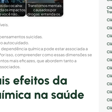
os da cocaína:
Transtornos mentais
Cl
da os impactos
causados por
Tr
e você não…
drogas: entenda os…
Cl
veis.
Cl
Cl
pensamentos suicidas.
do autocuidado.
Cl
 à dependência química pode estar associada a
Cl
 Por isso, compreender como essas dimensões se
Cl
ntos mais eficazes, que abordem tanto a
associados.
Cl
is efeitos da
Cl
Cl
ímica na saúde
Cl
Cl
Cl