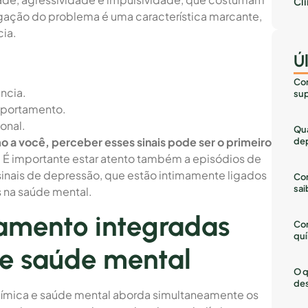
Cl
 negação do problema é uma característica marcante,
ia.
Ú
Com
ncia.
sup
omportamento.
onal.
Qua
 a você, perceber esses sinais pode ser o primeiro
dep
.
É importante estar atento também a episódios de
 sinais de depressão, que estão intimamente ligados
Com
sai
s na saúde mental.
tamento integradas
Co
quí
e saúde mental
O q
des
ímica e saúde mental aborda simultaneamente os