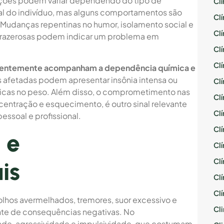
ções podem variar dependendo do tipo de
Cl
al do indivíduo, mas alguns comportamentos são
Cl
Mudanças repentinas no humor, isolamento social e
Cl
 prazerosas podem indicar um problema em
Cl
Cl
quentemente acompanham a dependência química e
 afetadas podem apresentar insônia intensa ou
Cl
icas no peso. Além disso, o comprometimento nas
Cl
entração e esquecimento, é outro sinal relevante
Cl
essoal e profissional.
Cl
 e
Cl
Cl
is
Cl
Cl
olhos avermelhados, tremores, suor excessivo e
Cli
nte de consequências negativas. No
ade, agressividade e impulsividade, que costumam