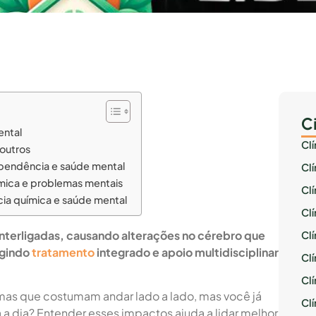
C
ental
Cl
 outros
ependência e saúde mental
Cl
ica e problemas mentais
Cl
ia química e saúde mental
Cl
nterligadas, causando alterações no cérebro que
Cl
igindo
tratamento
integrado e apoio multidisciplinar
Clí
Cl
mas que costumam andar lado a lado, mas você já
Cl
 a dia? Entender esses impactos ajuda a lidar melhor