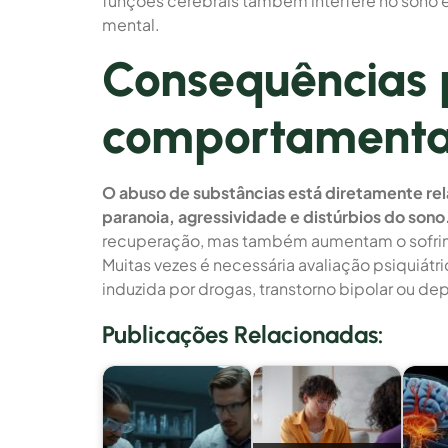
funções cerebrais também interfere no sono e
mental.
Consequências p
comportamenta
O abuso de substâncias está diretamente re
paranoia, agressividade e distúrbios do sono
recuperação, mas também aumentam o sofrime
Muitas vezes é necessária avaliação psiquiátr
induzida por drogas, transtorno bipolar ou 
Publicações Relacionadas: