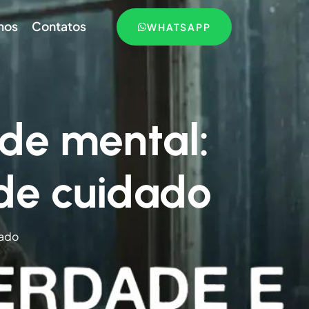
mos
Contatos
WHATSAPP
de mental:
 de cuidado
dado