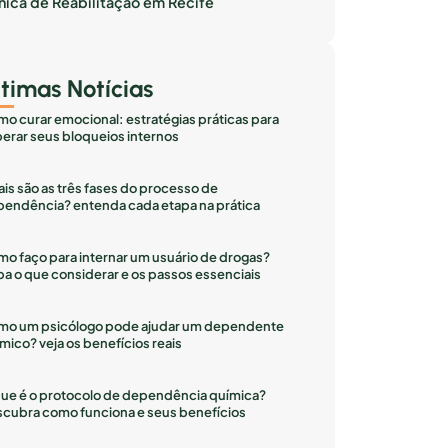
inica de Reabilitação em Recife
ltimas Notícias
o curar emocional: estratégias práticas para
erar seus bloqueios internos
is são as três fases do processo de
endência? entenda cada etapa na prática
o faço para internar um usuário de drogas?
ba o que considerar e os passos essenciais
mo um psicólogo pode ajudar um dependente
mico? veja os benefícios reais
ue é o protocolo de dependência química?
cubra como funciona e seus benefícios