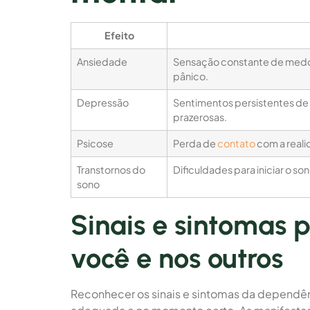
Efeito
Ansiedade
Sensação constante de medo
pânico.
Depressão
Sentimentos persistentes de t
prazerosas.
Psicose
Perda de
contato
com a reali
Transtornos do
Dificuldades para iniciar o son
sono
Sinais e sintomas 
você e nos outros
Reconhecer os sinais e sintomas da dependên