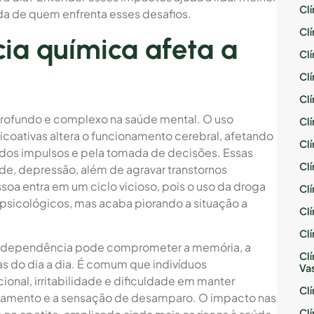
Cl
da de quem enfrenta esses desafios.
Cl
a química afeta a
Cl
Cl
Cl
rofundo e complexo na saúde mental. O uso
Cl
coativas altera o funcionamento cerebral, afetando
Cl
 dos impulsos e pela tomada de decisões. Essas
Cl
e, depressão, além de agravar transtornos
essoa entra em um ciclo vicioso, pois o uso da droga
Cl
 psicológicos, mas acaba piorando a situação a
Cl
Cl
ela dependência pode comprometer a memória, a
Cl
s do dia a dia. É comum que indivíduos
Va
nal, irritabilidade e dificuldade em manter
Cl
olamento e a sensação de desamparo. O impacto nas
Cl