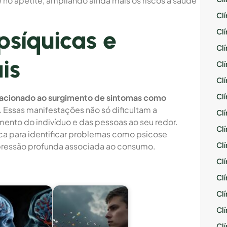
 no apetite, ampliando ainda mais os riscos à saúde
Cl
síquicas e
Cl
Cl
is
Cl
Cl
Cl
lacionado ao surgimento de sintomas como
.
Essas manifestações não só dificultam a
Cl
nto do indivíduo e das pessoas ao seu redor.
Cl
ica para identificar problemas como psicose
Cl
depressão profunda associada ao consumo.
Cl
Cl
Cl
Cl
Cl