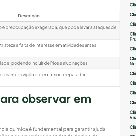
Cl
Cl
Descrição
Cl
 e preocupação exagerada, que pode levar a ataques de
Cl
Pr
risteza e falta de interesse em atividades antes
Cl
Cl
dade, podendo incluir delírios e alucinações.
Ne
Cl
o, manter a vigília ou ter um sono reparador.
Cl
Cl
para observar em
Cl
Cl
Vis
Cl
cia química é fundamental para garantir ajuda