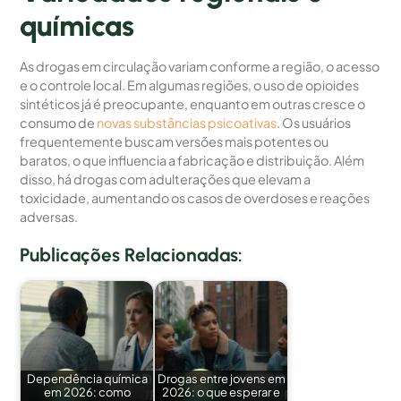
químicas
As drogas em circulação variam conforme a região, o acesso
e o controle local. Em algumas regiões, o uso de opioides
sintéticos já é preocupante, enquanto em outras cresce o
consumo de
novas substâncias psicoativas
. Os usuários
frequentemente buscam versões mais potentes ou
baratos, o que influencia a fabricação e distribuição. Além
disso, há drogas com adulterações que elevam a
toxicidade, aumentando os casos de overdoses e reações
adversas.
Publicações Relacionadas:
Dependência química
Drogas entre jovens em
em 2026: como
2026: o que esperar e