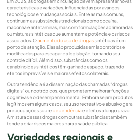
Em 2026, as drogas em circulação devem apresentar novas
características e variações, influenciadas por avanços
tecnológicos e mudanças sociais. Entre as mais comuns,
continuam as substâncias tradicionais como cocaína,
maconha e anfetaminas, mas com formulações aprimoradas
ou misturas sintéticas que aumentam a potência e os riscos
associados. O
aumento do uso de drogas
sintéticas é um
ponto de atenção. Elas são produzidas em laboratórios e
modificadas para escapar da legislação, tornando seu
controle difícil. Além disso, substâncias como os
canabinoides sintéticos têm ganhado espaço, trazendo
efeitos imprevisíveis e maiores efeitos colaterais.
Outra tendência é a disseminação das chamadas “drogas
digitais” ou nootrópicos, que prometem melhorar funções
cognitivas e o desempenho mental. Embora sejam produtos
legítimos em alguns casos, seu uso recreativo e abusivo gera
preocupações sobre
dependência
e efeitos a longo prazo.
A mistura dessas drogas com outras substâncias também
tende a criar riscos maiores para a saúde pública.
Variedades regionais e