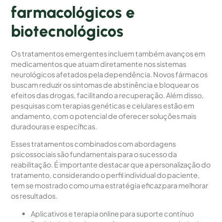
farmacológicos e
biotecnológicos
Os tratamentos emergentes incluem também avanços em
medicamentos que atuam diretamente nos sistemas
neurológicos afetados pela dependência. Novos fármacos
buscam reduzir os sintomas de abstinência e bloquear os
efeitos das drogas, facilitando a recuperação. Além disso,
pesquisas com terapias genéticas e celulares estão em
andamento, com o potencial de oferecer soluções mais
duradouras e específicas.
Esses tratamentos combinados com abordagens
psicossociais são fundamentais para o sucesso da
reabilitação. É importante destacar que a personalização do
tratamento, considerando o perfil individual do paciente,
tem se mostrado como uma estratégia eficaz para melhorar
os resultados.
Aplicativos e terapia online para suporte contínuo