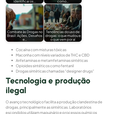
identificar os…
como…
Combate às Drogas no
Tendências do uso de
Brasil: Ações, Desafios
drogas: o que mudou e
e…
o que vem por aí
Cocaína com misturas tóxicas
Maconha com níveis variados de THC e CBD
Anfetaminas e metamfetaminas sintéticas
Opioides sintéticos como fentanil
Drogas sintéticas chamadas “designer drugs”
Tecnologia e produção
ilegal
O avanço tecnológico facilita a produção clandestina de
drogas, principalmente as sintéticas. Laboratórios
escondidos utilizam maquinário e processos químicos