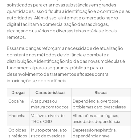
sofisticados para criar novas substâncias em grandes
quantidades. Isso dificulta a identificação e o controle pelas
autoridades. Além disso, a internet e o mercado negro
digital facilitam a comercialização dessas drogas,
alcançando usuários de diversas faixas etárias e locais
remotos.
Essas mudanças reforçam a necessidade de atualização
constante nos métodos de vigilância e combate a
distribuição. A identificação rápida das novas moléculas é
fundamental para a segurança pública e para o
desenvolvimento de tratamentos eficazes contra
intoxicações e dependência.
Drogas
Características
Riscos
Cocaína
Alta pureza ou
Dependência, overdose,
mistura com tóxicos
problemas cardiovasculares
Maconha
Variáveis níveis de
Alterações psicológicas,
THC e CBD
ansiedade, dependência
Opioides
Muito potente, alto
Depressão respiratória,
sintéticos
risco de overdose
dependência grave