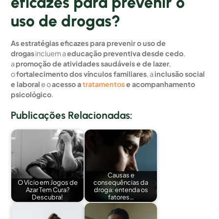
eficazes para prevenir o
uso de drogas?
As estratégias eficazes para prevenir o uso de
drogas
incluem a
educação preventiva desde cedo
,
a
promoção de atividades saudáveis e de lazer
,
o
fortalecimento dos vínculos familiares
, a
inclusão social
e laboral
e o
acesso a
tratamentos
e acompanhamento
psicológico
.
Publicações Relacionadas:
Causas e
O Vício em Jogos de
consequências da
Azar Tem Cura?
droga: entenda os
Descubra!
fatores…