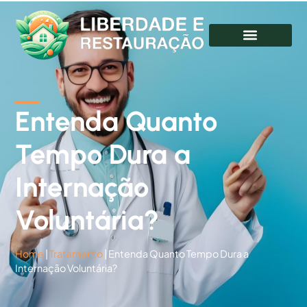
Entenda Quanto
Tempo Dura a
Internação
Voluntária?
Home
|
Tratamento
|
Entenda Quanto Tempo Dura a
Internação Voluntária?