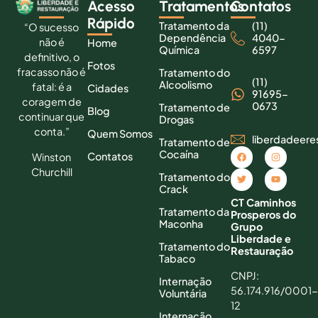
Acesso
Tratamentos
Contatos
Rápido
Tratamento da
(11)
“O sucesso
Dependência
4040-
não é
Home
Química
6597
definitivo, o
Fotos
fracasso não é
Tratamento do
(11)
Alcoolismo
fatal: é a
Cidades
91695-
coragem de
0673
Tratamento de
Blog
continuar que
Drogas
conta.”
Quem Somos
liberdadeer
Tratamento de
Cocaína
Contatos
Winston
Churchill
Tratamento do
Crack
CT Caminhos
Tratamento da
Prosperos do
Maconha
Grupo
Liberdade e
Tratamento do
Restauração
Tabaco
CNPJ:
Internação
56.174.916/0001-
Voluntária
12
Internação