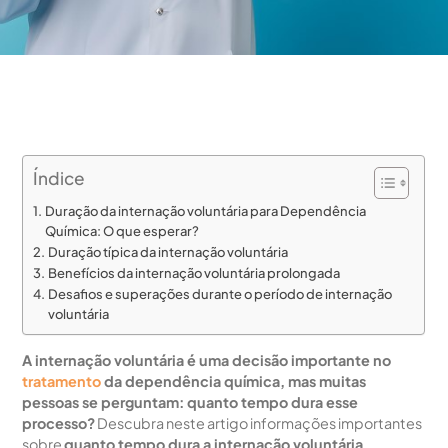
Índice
Duração da internação voluntária para Dependência
Química: O que esperar?
Duração típica da internação voluntária
Benefícios da internação voluntária prolongada
Desafios e superações durante o período de internação
voluntária
A internação voluntária é uma decisão importante no
tratamento
da dependência química, mas muitas
pessoas se perguntam: quanto tempo dura esse
processo?
Descubra neste artigo informações importantes
sobre
quanto tempo dura a internação voluntária
.