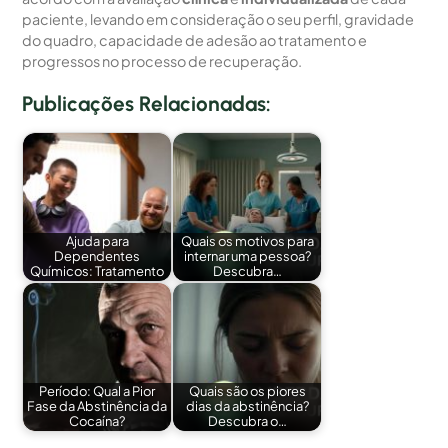
paciente, levando em consideração o seu perfil, gravidade
do quadro, capacidade de adesão ao tratamento e
progressos no processo de recuperação.
Publicações Relacionadas:
Ajuda para
Quais os motivos para
Dependentes
internar uma pessoa?
Químicos: Tratamento
Descubra…
Período: Qual a Pior
Quais são os piores
Fase da Abstinência da
dias da abstinência?
Cocaína?
Descubra o…