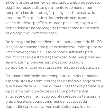
influenciar diretamente nos resultados. Embora cada caso
seja único, especialistas geralmente recomendam um
tempo mínimo de internação para garantir a eficácia do
processo. Esse período é determinado com base nas
necessidades específicas de cada paciente, no grau de
dependência e na presença de fatores como transtornos
psicológicos ou comorbidades.
De forma geral, internações mais curtas, como as de 15 a 30
dias, são recomendadas para casos leves ou como parte de
uma intervenção inicial. Esse período é suficiente para
desintoxicação e estabilização do paciente, mas pode não
ser eficaz em promover mudanças profundas no
comportamento e nas atitudes em relação às substâncias.
Para uma reabilitação mais completa e duradoura, muitos
especialistas sugerem internações de médio a longo prazo,
que duram de 60 a 90 dias ou mais. Esse tempo permite que
o paciente participe de terapias comportamentais,
atividades de reintegração social e sessões de terapia em
grupo, essenciais para compreender as causas da
dependência e desenvolver habilidades para lidar com