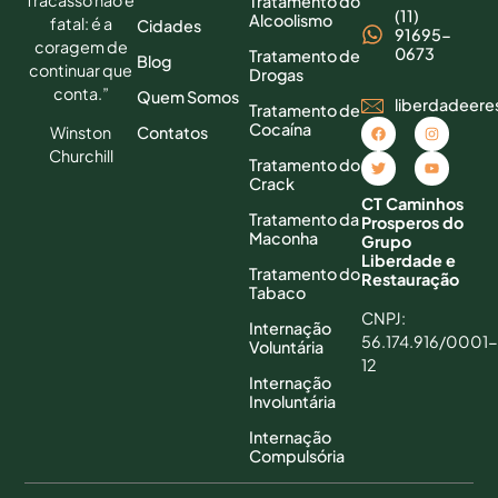
Tratamento do
(11)
Alcoolismo
fatal: é a
Cidades
91695-
coragem de
0673
Tratamento de
Blog
continuar que
Drogas
conta.”
Quem Somos
liberdadeer
Tratamento de
Cocaína
Contatos
Winston
Churchill
Tratamento do
Crack
CT Caminhos
Tratamento da
Prosperos do
Maconha
Grupo
Liberdade e
Tratamento do
Restauração
Tabaco
CNPJ:
Internação
56.174.916/0001-
Voluntária
12
Internação
Involuntária
Internação
Compulsória