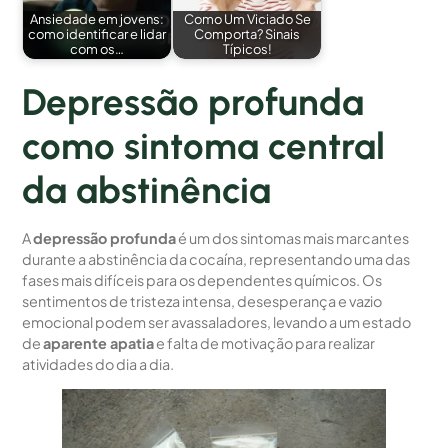
Ansiedade em jovens:
Como Um Viciado Se
como identificar e lidar
Comporta? Sinais
com os…
Típicos!
Depressão profunda
como sintoma central
da abstinência
A
depressão profunda
é um dos sintomas mais marcantes
durante a abstinência da cocaína, representando uma das
fases mais difíceis para os dependentes químicos. Os
sentimentos de tristeza intensa, desesperança e vazio
emocional podem ser avassaladores, levando a um estado
de
aparente apatia
e falta de motivação para realizar
atividades do dia a dia.