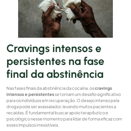
Cravings intensos e
persistentes na fase
final da abstinência
Nas fases finais da abstinência da cocaína, os
cravings
intensos e persistentes
se tornam um desafio significativo
para os indivíduos em recuperação. O desejo intenso pela
droga pode ser avassalador, levando muitos pacientes a
recaídas. É fundamental buscar apoio terapêutico e
psicológico nesse momento para lidar de forma eficaz com
esses impulsos irresistíveis.