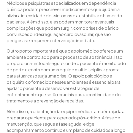
Médicos e psiquiatras especializados em dependência
química podem prescrever medicamentos que ajudam a
aliviar a intensidade dos sintomas e a estabilizar o humor do
paciente. Além disso, eles podem monitorar eventuais
complicações que podem surgir, como crises de pânico,
convulsões ou desregulação cardiovascular, que são
perigosas e requerem intervenção imediata.
Outro ponto importante é que o apoio médico oferece um
ambiente controlado para o processo de abstinência. Isso
proporciona um local seguro, onde o paciente é monitorado
de perto e conta com uma equipe multidisciplinar pronta
para atuar caso surja uma crise. O apoio psicológico e
psiquiátrico fornecido nesses ambientes é essencial para
ajudar o paciente a desenvolver estratégias de
enfrentamento que serão cruciais para a continuidade do
tratamento e a prevenção de recaídas.
Além disso, a orientação da equipe médica também ajuda a
preparar o paciente para o período pós-crítico. A fase de
manutenção, que segue a fase aguda, exige
acompanhamento contínuo e um plano de cuidados a longo