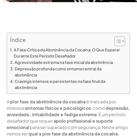
Índice
A Fase Crítica da Abstinência da Cocaína: O Que Esperar
Durante Este Período Desafiador
Agressividade extrema na fase inicial da abstinência
Depressão profunda como sintoma central da
abstinência
Cravings intensos e persistentes na fase final da
abstinência
A
pior fase da abstinência da cocaína
é marcada por
intensos
sintomas físicos e psicológicos
, como
depressão,
ansiedade, irritabilidade e fadiga extrema
. É um período
desafiador que requer
apoio profissional e suporte
emocional
para ser superado com segurança. Neste artigo
iremos ver
qual a pior fase da abstinência da cocaína.