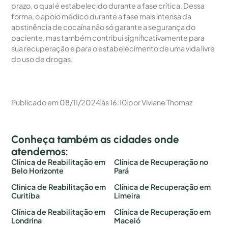
prazo, o qual é estabelecido durante a fase crítica. Dessa
forma, o apoio médico durante a fase mais intensa da
abstinência de cocaína não só garante a segurança do
paciente, mas também contribui significativamente para
sua recuperação e para o estabelecimento de uma vida livre
do uso de drogas.
Publicado em
08/11/2024
às
16:10
por
Viviane Thomaz
Conheça também as cidades onde
atendemos:
Clínica de Reabilitação em
Clínica de Recuperação no
Belo Horizonte
Pará
Clinica de Reabilitação em
Clínica de Recuperação em
Curitiba
Limeira
Clínica de Reabilitação em
Clínica de Recuperação em
Londrina
Maceió