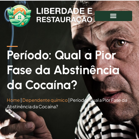
Período: Qual a Pior
Fase da Abstinência
da Cocaína?
Home
|
Dependente químico
|
Período: Qual a Pior Fase da
Abstinência da Cocaína?