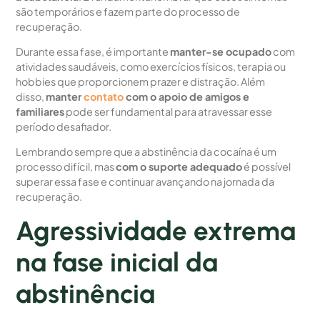
são temporários e fazem parte do processo de
recuperação.
Durante essa fase, é importante
manter-se ocupado
com
atividades saudáveis, como exercícios físicos, terapia ou
hobbies que proporcionem prazer e distração. Além
disso,
manter
contato
com o apoio de amigos e
familiares
pode ser fundamental para atravessar esse
período desafiador.
Lembrando sempre que a abstinência da cocaína é um
processo difícil, mas
com o suporte adequado
é possível
superar essa fase e continuar avançando na jornada da
recuperação.
Agressividade extrema
na fase inicial da
abstinência