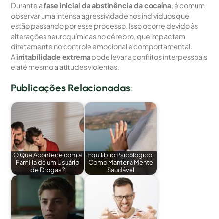
Durante a
fase inicial da abstinência da cocaína
, é comum
observar uma intensa agressividade nos indivíduos que
estão passando por esse processo. Isso ocorre devido às
alterações neuroquímicas no cérebro, que impactam
diretamente no controle emocional e comportamental.
A
irritabilidade extrema
pode levar a conflitos interpessoais
e até mesmo a atitudes violentas.
Publicações Relacionadas:
O Que Acontece com a
Equilíbrio Psicológico:
Família de um Usuário
Como Manter a Mente
de Drogas?
Saudável