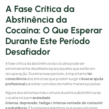
A Fase Crítica da
Abstinência da
Cocaína: O Que Esperar
Durante Este Período
Desafiador
A fase crítica da abstinência da cocaína pode ser
extremamente desafiadora para aqueles que estão em
recuperação. Durante esse período, é importante
ter
consciência
dos sintomas que podem surgir e
buscar ajuda
profissional
para lidar com eles da melhor maneira possível.
Alguns dos sintomas mais comuns durante a abstinência da
cocaína incluem
ansiedade
intensa
,
depressão
,
fadiga
e
intensa vontade de consumir
a substância
. É fundamental lembrar que esses sintomas