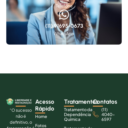
Telefone
(11) 91695-0673
WhatsApp
Acesso
Tratamentos
Contatos
Rápido
Tratamento da
(11)
“O sucesso
Dependência
4040-
não é
Home
Química
6597
definitivo, o
Fotos
fracasso não é