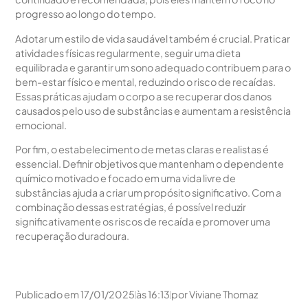
progresso ao longo do tempo.
Adotar um estilo de vida saudável também é crucial. Praticar
atividades físicas regularmente, seguir uma dieta
equilibrada e garantir um sono adequado contribuem para o
bem-estar físico e mental, reduzindo o risco de recaídas.
Essas práticas ajudam o corpo a se recuperar dos danos
causados pelo uso de substâncias e aumentam a resistência
emocional.
Por fim, o estabelecimento de metas claras e realistas é
essencial. Definir objetivos que mantenham o dependente
químico motivado e focado em uma vida livre de
substâncias ajuda a criar um propósito significativo. Com a
combinação dessas estratégias, é possível reduzir
significativamente os riscos de recaída e promover uma
recuperação duradoura.
Publicado em
17/01/2025
às
16:13
por
Viviane Thomaz