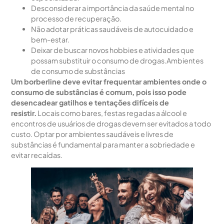
Desconsiderar a importância da saúde mental no
processo de recuperação.
Não adotar práticas saudáveis de autocuidado e
bem-estar.
Deixar de buscar novos hobbies e atividades que
possam substituir o consumo de drogas.Ambientes
de consumo de substâncias
Um borberline deve evitar frequentar ambientes onde o
consumo de substâncias é comum, pois isso pode
desencadear gatilhos e tentações difíceis de
resistir.
Locais como bares, festas regadas a álcool e
encontros de usuários de drogas devem ser evitados a todo
custo. Optar por ambientes saudáveis e livres de
substâncias é fundamental para manter a sobriedade e
evitar recaídas.