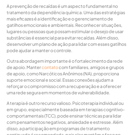
A prevenção de recaídas é um aspecto fundamental no
tratamento da dependência química. Uma das estratégias
mais eficazes é a identificação e o gerenciamento de
gatilhos emocionais e ambientais. Reconhecer situações,
lugares ou pessoas que possam estimular o desejo de usar
substâncias é essencial para evitar recaídas. Além disso,
desenvolver um plano de ação para lidar com esses gatilhos
pode ajudar a manter o controle.
Outra abordagem importante é o fortalecimento da rede
de apoio. Manter
contato
com familiares, amigos e grupos
de apoio, como Narcóticos Anônimos (NA), proporciona
suporte emocional e social. Essas conexões ajudam a
reforçar o compromisso com a recuperação e a oferecer
uma rede segura em momentos de vulnerabilidade.
A terapia é outro recurso valioso. Psicoterapia individual ou
em grupo, especialmente baseada em terapias cognitivo-
comportamentais (TCC), pode ensinar técnicas para lidar
com pensamentos negativos, ansiedade e estresse. Além
disso, a participação em programas de tratamento
continuado é recomendada, pois eles mantêm o foco no