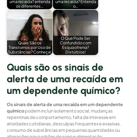
uma recaída? entenda
uma recaída? Entenda
os diferentes…
o…
O Que Pode Ser
Quais São os
Confundido com
Transtornos por Uso de
Esquizofrenia?
Substâncias? Conheça!
Distúrbios!
Quais são os sinais de
alerta de uma recaída em
um dependente químico?
Os sinais de alerta de uma recaída em um dependente
químico
podem incluir isolamento social, mudanças
repentinas de comportamento, falta de interesse em
atividades cotidianas, desculpas frequentes e evasivas,
consumo de substâncias em pequenas quantidades ou
alterações nos padrões de sono e alimentação.