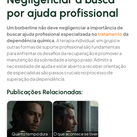
por ajuda profissional
Um borberline não deve negligenciar a importância de
buscar ajuda profissional especializada no
tratamento
da
dependência química.
A terapia individual, em grupo e
outras formas de suporte profissional são fundamentais
para enfrentar os desafios da recuperação e promover a
manutenção da sobriedade a longo prazo. Admitir a
necessidade de ajuda e estar aberto a receber orientação
de especialistas são passos cruciais no processo de
superação da dependência.
Publicações Relacionadas:
Quanto tempo dura
O que acontece se tiver