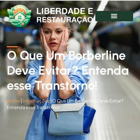
O Que Um Borberline
Deve Evitar? Entenda
esse Transtorno!
Home
|
Informações
|
O Que Um Borberline Deve Evitar?
Entenda esse Transtorno!