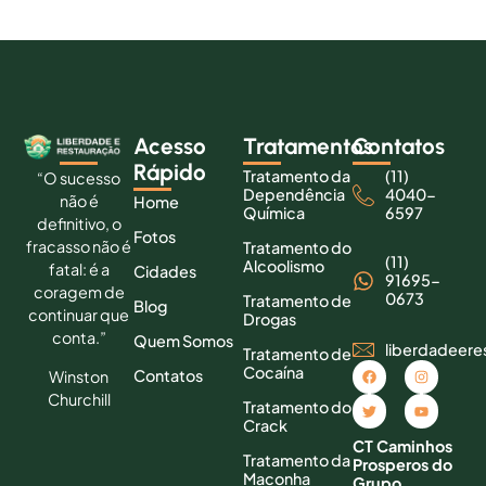
Acesso
Tratamentos
Contatos
Rápido
Tratamento da
(11)
“O sucesso
Dependência
4040-
não é
Home
Química
6597
definitivo, o
Fotos
fracasso não é
Tratamento do
(11)
Alcoolismo
fatal: é a
Cidades
91695-
coragem de
0673
Tratamento de
Blog
continuar que
Drogas
conta.”
Quem Somos
liberdadeer
Tratamento de
Cocaína
Contatos
Winston
Churchill
Tratamento do
Crack
CT Caminhos
Tratamento da
Prosperos do
Maconha
Grupo