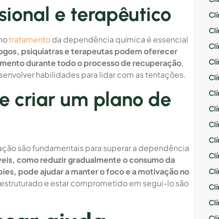
sional e terapêutico
Cl
Cl
 no
tratamento
da dependência química é essencial
Cl
ogos, psiquiatras e terapeutas podem oferecer
Cl
mento durante todo o processo de recuperação
,
senvolver habilidades para lidar com as tentações.
Cl
e criar um plano de
Cl
Cl
Cl
Cl
e ação são fundamentais para superar a dependência
Cl
çáveis, como reduzir gradualmente o consumo da
bies, pode ajudar a manter o foco e a motivação no
Cl
 estruturado e estar comprometido em segui-lo são
Cl
Cl
Cl