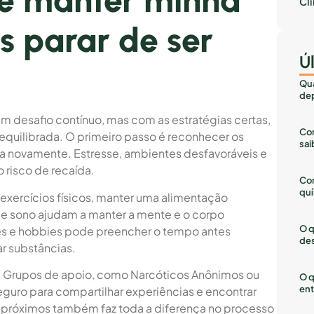
 e manter minha
Cl
s parar de ser
Ú
Qua
dep
um desafio contínuo, mas com as estratégias certas,
Com
a equilibrada. O primeiro passo é reconhecer os
sai
ia novamente. Estresse, ambientes desfavoráveis e
risco de recaída.
Co
quí
r exercícios físicos, manter uma alimentação
 de sono ajudam a manter a mente e o corpo
O q
des e hobbies pode preencher o tempo antes
des
ar substâncias.
 Grupos de apoio, como Narcóticos Anônimos ou
O q
ent
uro para compartilhar experiências e encontrar
s próximos também faz toda a diferença no processo