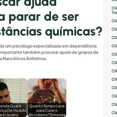
car ajuda
Cl
ra parar de ser
Tr
Cl
stâncias químicas?
Cl
Cl
s de um psicólogo especializado em dependência
Cl
É importante também procurar apoio de grupos de
Cl
ou Narcóticos Anônimos.
Cl
Cl
Cl
Cl
Cl
Cl
enda Qual A
Quanto Tempo Leva
ença De Viciado
para Curar o
Cl
ara Usuário
Alcoolismo? Entenda