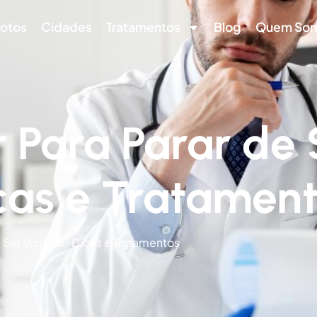
otos
Cidades
Tratamentos
Blog
Quem So
 Para Parar de 
cas e Tratamen
e Ser Viciado? Dicas e Tratamentos