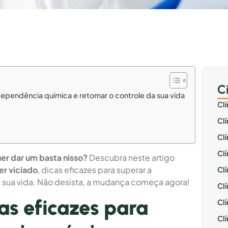
C
dependência química e retomar o controle da sua vida
Cl
Cl
Cl
Cl
er dar um basta nisso?
Descubra neste artigo
er viciado
, dicas eficazes para superar a
Cl
 sua vida. Não desista, a mudança começa agora!
Clí
as eficazes para
Cl
Cl