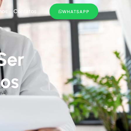
mos
Contatos
WHATSAPP
Ser
tos