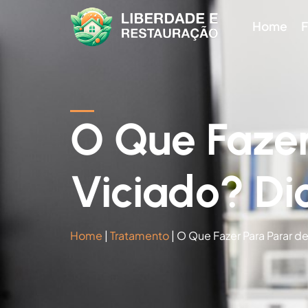
Home
F
O Que Fazer
Viciado? Di
Home
|
Tratamento
|
O Que Fazer Para Parar d