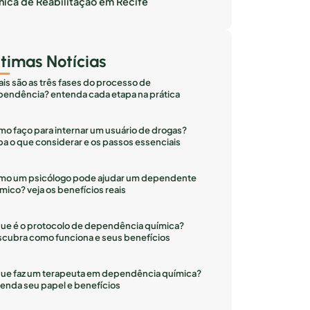
inica de Reabilitação em Recife
ltimas Notícias
is são as três fases do processo de
endência? entenda cada etapa na prática
o faço para internar um usuário de drogas?
ba o que considerar e os passos essenciais
mo um psicólogo pode ajudar um dependente
mico? veja os benefícios reais
ue é o protocolo de dependência química?
cubra como funciona e seus benefícios
ue faz um terapeuta em dependência química?
enda seu papel e benefícios