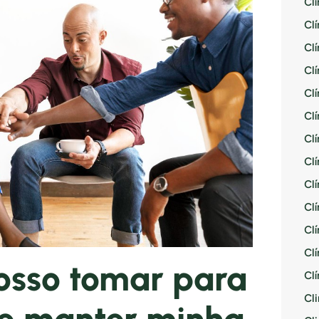
Cl
Cl
Cl
Cl
Cl
Cl
Cl
Cl
Cl
Cl
Cl
Cl
osso tomar para
Cl
Cli