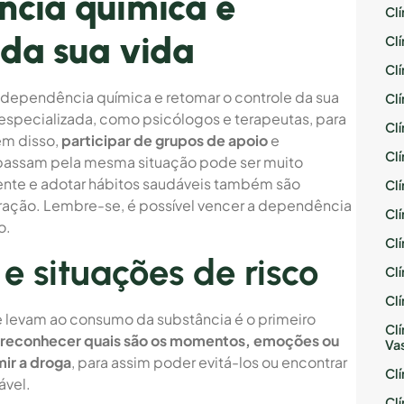
ncia química e
Cl
 da sua vida
Cl
Cl
 dependência química e retomar o controle da sua
Cl
 especializada, como psicólogos e terapeutas, para
Cl
ém disso,
participar de grupos de apoio
e
Cl
passam pela mesma situação pode ser muito
rmente e adotar hábitos saudáveis também são
Cl
ação. Lembre-se, é possível vencer a dependência
Cl
o.
Cl
 e situações de risco
Cl
Cl
que levam ao consumo da substância é o primeiro
Cl
 reconhecer quais são os momentos, emoções ou
Va
ir a droga
, para assim poder evitá-los ou encontrar
Cl
ável.
Cl