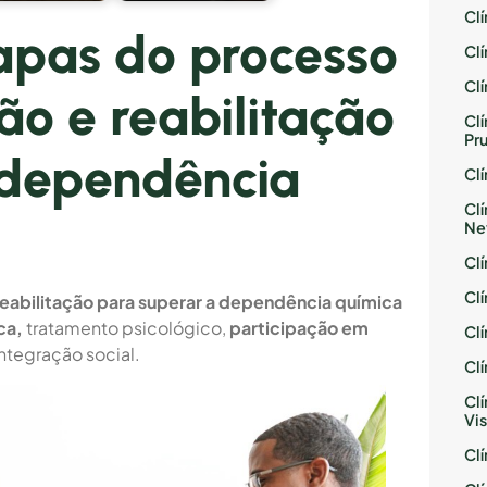
Cl
apas do processo
Cl
Cl
ão e reabilitação
Cl
Pr
 dependência
Cl
Cl
Ne
Cl
Cl
eabilitação para superar a dependência química
ca,
tratamento psicológico,
participação em
Cl
ntegração social.
Cl
Cl
Vis
Cl