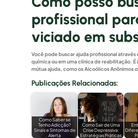
Como posso bus
profissional pa
viciado em sub
Você pode buscar ajuda profissional atravé
química ou em uma clínica de reabilitação. 
mútua ajuda, como os Alcoólicos Anônimos 
Publicações Relacionadas:
Como Saber se
Tenho Adicção?
Como Sair de Uma
Ent
Sinais e Sintomas de
Crise Depressiva:
Difer
Alerta
Estratégias Práticas
P