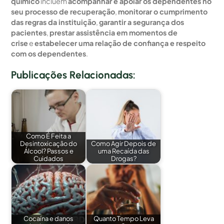
químico
incluem
acompanhar e apoiar os dependentes no
seu processo de recuperação
,
monitorar o cumprimento
das regras da instituição
,
garantir a segurança dos
pacientes
,
prestar assistência em momentos de
crise
e
estabelecer uma relação de confiança e respeito
com os dependentes
.
Publicações Relacionadas:
Como É Feita a
Desintoxicação do
Como Agir Depois de
Álcool? Passos e
uma Recaída das
Cuidados
Drogas?
Cocaína e danos
Quanto Tempo Leva