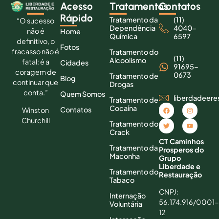
Acesso
Tratamentos
Contatos
Rápido
Tratamento da
(11)
“O sucesso
Dependência
4040-
não é
Home
Química
6597
definitivo, o
Fotos
fracasso não é
Tratamento do
(11)
Alcoolismo
fatal: é a
Cidades
91695-
coragem de
0673
Tratamento de
Blog
continuar que
Drogas
conta.”
Quem Somos
liberdadeer
Tratamento de
Cocaína
Contatos
Winston
Churchill
Tratamento do
Crack
CT Caminhos
Tratamento da
Prosperos do
Maconha
Grupo
Liberdade e
Tratamento do
Restauração
Tabaco
CNPJ:
Internação
56.174.916/0001-
Voluntária
12