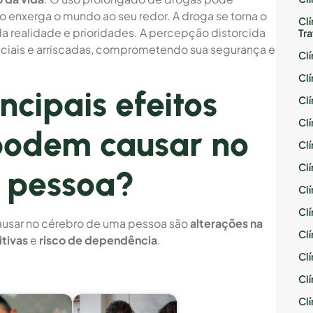
 enxerga o mundo ao seu redor. A droga se torna o
Cl
 da realidade e prioridades. A percepção distorcida
Tr
diciais e arriscadas, comprometendo sua segurança e
Cl
Cl
ncipais efeitos
Cl
Cl
podem causar no
Cl
Cl
 pessoa?
Cl
Cl
ausar no cérebro de uma pessoa são
alterações na
Cl
itivas
e
risco de dependência
.
Cl
Cl
Cl