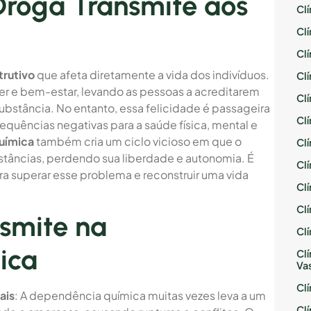
Droga Transmite aos
Cl
Cl
Cl
trutivo
que afeta diretamente a vida dos indivíduos.
Cl
er e bem-estar, levando as pessoas a acreditarem
Cl
ubstância. No entanto, essa felicidade é passageira
Cl
sequências negativas para a saúde física, mental e
uímica
também cria um ciclo vicioso em que o
Cl
bstâncias, perdendo sua liberdade e autonomia. É
Cl
ara superar esse problema e reconstruir uma vida
Cl
Cl
nsmite na
Cl
ica
Cl
Va
Cl
ais
: A dependência química muitas vezes leva a um
Cl