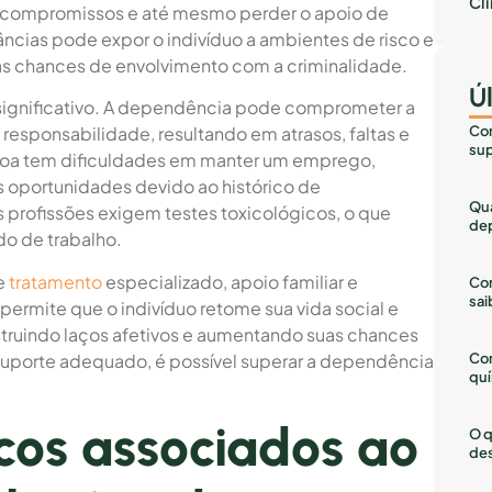
Cl
r compromissos e até mesmo perder o apoio de
âncias pode expor o indivíduo a ambientes de risco e
as chances de envolvimento com a criminalidade.
Ú
significativo. A dependência pode comprometer a
Com
responsabilidade, resultando em atrasos, faltas e
sup
ssoa tem dificuldades em manter um emprego,
 oportunidades devido ao histórico de
Qua
 profissões exigem testes toxicológicos, o que
dep
do de trabalho.
e
tratamento
especializado, apoio familiar e
Com
sai
permite que o indivíduo retome sua vida social e
nstruindo laços afetivos e aumentando suas chances
Co
suporte adequado, é possível superar a dependência
quí
scos associados ao
O q
des