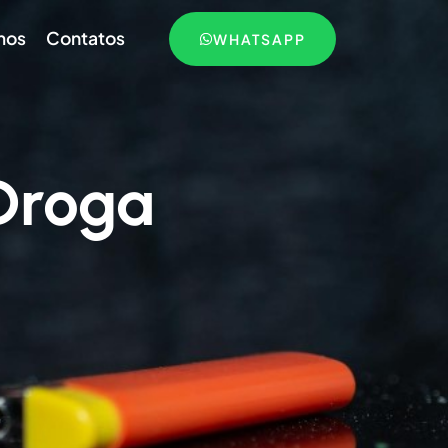
mos
Contatos
WHATSAPP
Droga