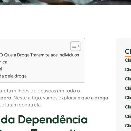
C
 Que a Droga Transmite aos Indivíduos
Cl
mica
l
Cl
da pela droga
Cl
Cl
afeta milhões de pessoas em todo o
spero
. Neste artigo, vamos explorar
o que a droga
Cl
 lutam contra ela.
Clí
o da Dependência
Cl
Cl