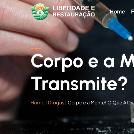
Home
F
Corpo e a 
Transmite?
Home
|
Drogas
|
Corpo e a Mente! O Que A Dr