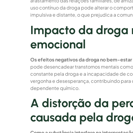
afastamento das relações familiares, de amiz
uso contínuo da droga pode alterar o compor
impulsiva e distante, o que prejudica a comu
Impacto da droga 
emocional
Os efeitos negativos da droga no bem-estar
pode desencadear transtornos mentais como 
constante pela droga e a incapacidade de co
vergonha e desesperança, contribuindo para
dependente químico.
A distorção da per
causada pela drog
Como a substância interfere na interpretaçã