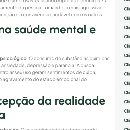
ade e amorosas, causando rupturas e conflitos. O
tamento da pessoa, tornando-a mais agressiva,
Cl
nicação e a convivência saudável com os outros.
Cl
na saúde mental e
Cl
Cl
Cl
Cl
 psicológico
: O consumo de substâncias químicas
Cl
ansiedade, depressão e paranoia. A busca
ntrolar seu uso geram sentimentos de culpa,
Cl
 o agravamento do estado emocional do
Cl
Cl
cepção da realidade
Cl
a
Cl
Cl
o da vida
: O uso prolongado de drogas pode
Cl