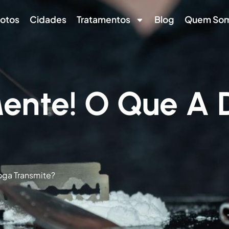
otos
Cidades
Tratamentos
Blog
Quem So
Mente! O Que A 
oga Transmite?