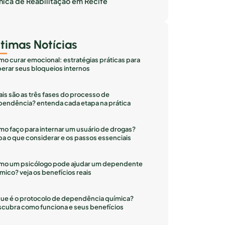
inica de Reabilitação em Recife
ltimas Notícias
o curar emocional: estratégias práticas para
erar seus bloqueios internos
is são as três fases do processo de
endência? entenda cada etapa na prática
o faço para internar um usuário de drogas?
ba o que considerar e os passos essenciais
mo um psicólogo pode ajudar um dependente
mico? veja os benefícios reais
ue é o protocolo de dependência química?
cubra como funciona e seus benefícios