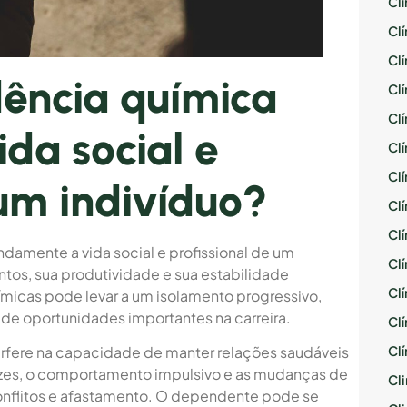
Cl
Cl
Cl
ência química
Cl
Cl
ida social e
Cl
Cl
 um indivíduo?
Cl
Cl
amente a vida social e profissional de um
Cl
os, sua produtividade e sua estabilidade
Cl
ímicas pode levar a um isolamento progressivo,
 de oportunidades importantes na carreira.
Cl
Cl
erfere na capacidade de manter relações saudáveis
vezes, o comportamento impulsivo e as mudanças de
Cli
nflitos e afastamento. O dependente pode se