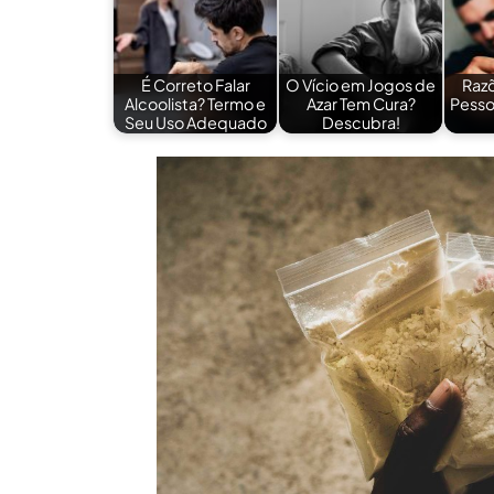
É Correto Falar
O Vício em Jogos de
Razõ
Alcoolista? Termo e
Azar Tem Cura?
Pesso
Seu Uso Adequado
Descubra!