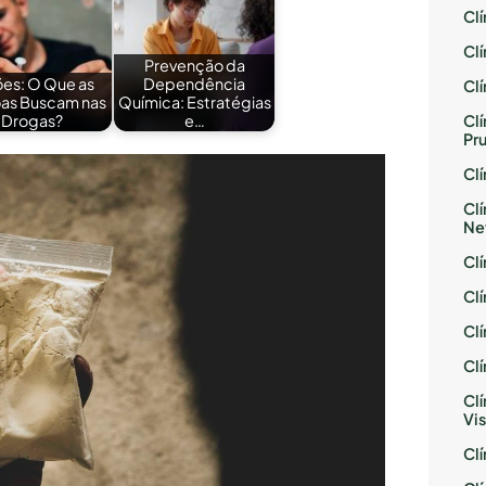
Cl
Cl
Prevenção da
es: O Que as
Dependência
Cl
as Buscam nas
Química: Estratégias
Cl
Drogas?
e…
Pr
Cl
Cl
Ne
Cl
Cl
Cl
Cl
Cl
Vis
Cl