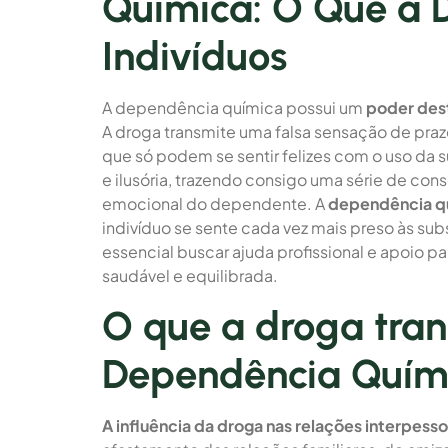
Química: O Que a 
Indivíduos
A dependência química possui um
poder des
A droga transmite uma falsa sensação de praz
que só podem se sentir felizes com o uso da s
e ilusória, trazendo consigo uma série de con
emocional do dependente. A
dependência q
indivíduo se sente cada vez mais preso às su
essencial buscar ajuda profissional e apoio p
saudável e equilibrada.
O que a droga tra
Dependência Quím
A influência da droga nas relações interpesso