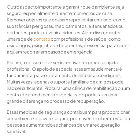
Outro aspecto importante é garantir que o ambiente seja
seguro, especialmente durante momentos de crise.
Remover objetos que possam representar um risco, como
substâncias perigosas, medicamentos, e itens afiados ou
cortantes, pode prevenir acidentes. Além disso, manter
uma rede de
contato
com profissionais de saúde, como
psicólogos, psiquiatras e terapeutas, é essencial para saber
a quem recorrer em casos de emergência.
Por fim, a pessoa deve ser incentivada a procurar ajuda
profissional. O apoio de especialistas em saúde mental é
fundamental para o tratamento de ambas as condições.
Muitas vezes, apenas o suporte familiar e de amigos pode
não ser suficiente. Procurar uma clínica de reabilitação ou um
centro de atendimento especializado pode fazer uma
grande diferença no processo de recuperação.
Essas medidas de segurança contribuem para proporcionar
um ambiente estável e seguro, promovendo o bem-estar da
pessoa e aumentando as chances de uma recuperação
saudável.