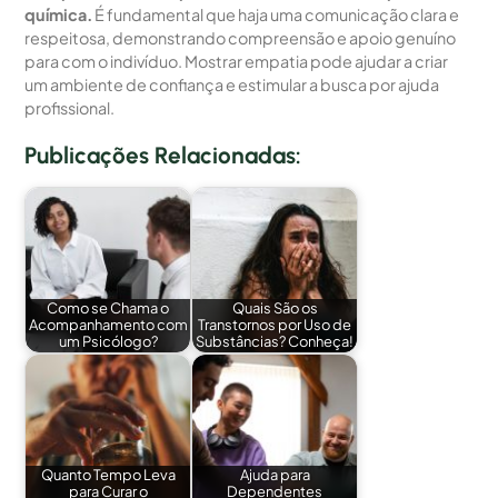
química.
É fundamental que haja uma comunicação clara e
respeitosa, demonstrando compreensão e apoio genuíno
para com o indivíduo. Mostrar empatia pode ajudar a criar
um ambiente de confiança e estimular a busca por ajuda
profissional.
Publicações Relacionadas:
Como se Chama o
Quais São os
Acompanhamento com
Transtornos por Uso de
um Psicólogo?
Substâncias? Conheça!
Quanto Tempo Leva
Ajuda para
para Curar o
Dependentes