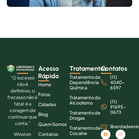
Acesso
Tratamentos
Contatos
Rápido
Tratamento da
(11)
“O sucesso
Dependência
4040-
não é
Home
Química
6597
definitivo, o
Fotos
fracasso não é
Tratamento do
(11)
Alcoolismo
fatal: é a
Cidades
91695-
coragem de
0673
Tratamento de
Blog
continuar que
Drogas
conta.”
Quem Somos
liberdadeer
Tratamento de
Cocaína
Contatos
Winston