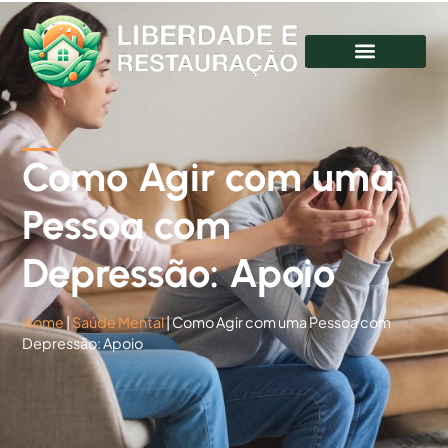
Como Agir com uma
Pessoa com
Depressão: Apoio
Home
|
Saúde Mental
|
Como Agir com uma Pessoa com
Depressão: Apoio