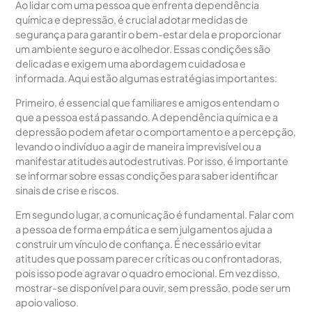
Ao lidar com uma pessoa que enfrenta dependência
química e depressão, é crucial adotar medidas de
segurança para garantir o bem-estar dela e proporcionar
um ambiente seguro e acolhedor. Essas condições são
delicadas e exigem uma abordagem cuidadosa e
informada. Aqui estão algumas estratégias importantes:
Primeiro, é essencial que familiares e amigos entendam o
que a pessoa está passando. A dependência química e a
depressão podem afetar o comportamento e a percepção,
levando o indivíduo a agir de maneira imprevisível ou a
manifestar atitudes autodestrutivas. Por isso, é importante
se informar sobre essas condições para saber identificar
sinais de crise e riscos.
Em segundo lugar, a comunicação é fundamental. Falar com
a pessoa de forma empática e sem julgamentos ajuda a
construir um vínculo de confiança. É necessário evitar
atitudes que possam parecer críticas ou confrontadoras,
pois isso pode agravar o quadro emocional. Em vez disso,
mostrar-se disponível para ouvir, sem pressão, pode ser um
apoio valioso.