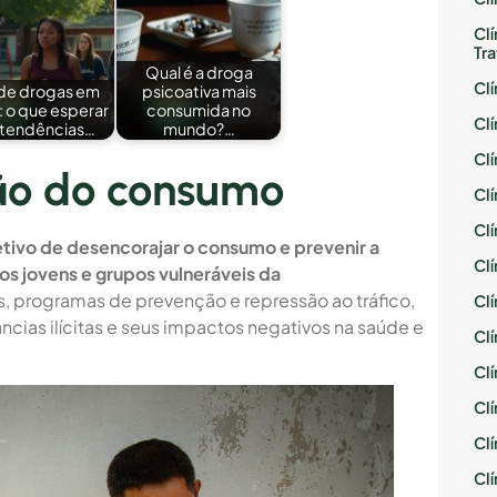
Cl
Tr
Qual é a droga
Cl
de drogas em
psicoativa mais
 o que esperar
consumida no
Cl
 tendências…
mundo?…
Cl
ão do consumo
Cl
Cl
etivo de desencorajar o consumo e prevenir a
Cl
s jovens e grupos vulneráveis da
 programas de prevenção e repressão ao tráfico,
Cl
ncias ilícitas e seus impactos negativos na saúde e
Cl
Cl
Cl
Cl
Cl