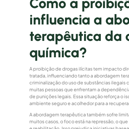
Como a proibiç
influencia a a
terapêutica da
química?
A proibição de drogas ilícitas tem impacto d
tratada, influenciando tanto a abordagem ter
criminalização do uso de substâncias ilegais cr
muitas pessoas que enfrentam a dependência
de punições legais. Essa situação reforça o is
ambiente seguro e acolhedor para a recuper
A abordagem terapêutica também sofre limita
muitos casos, o foco está na repressão, o q
e reabilitação. Isso prejudica iniciativas bas