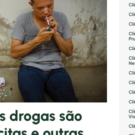
Cl
Cl
Cl
Cl
Pr
Cl
Cl
Ne
Cl
Cl
Cl
Cl
s drogas são
Cl
Vis
Cl
citas e outras