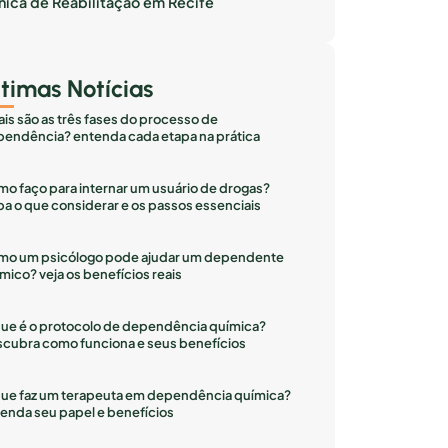
inica de Reabilitação em Recife
ltimas Notícias
is são as três fases do processo de
endência? entenda cada etapa na prática
o faço para internar um usuário de drogas?
ba o que considerar e os passos essenciais
mo um psicólogo pode ajudar um dependente
mico? veja os benefícios reais
ue é o protocolo de dependência química?
cubra como funciona e seus benefícios
ue faz um terapeuta em dependência química?
enda seu papel e benefícios