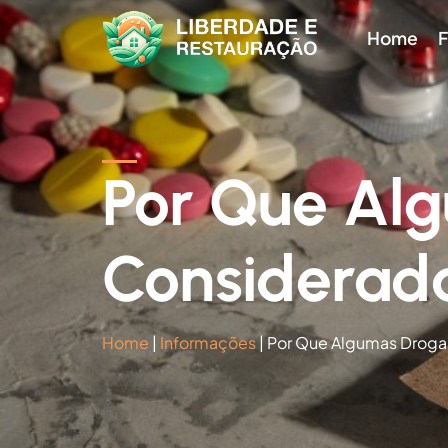
Home
F
Por Que Al
Consideradas
Home
|
Informações
|
Por Que Algumas Drogas