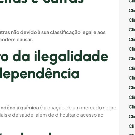
Cl
Cl
Cl
Cl
tras não devido à sua classificação legal e aos
 podem causar.
Cl
Cl
o da ilegalidade
Cl
dependência
Cl
Cl
Cl
Cl
Cl
ndência química
é a criação de um mercado negro
is e de saúde, além de dificultar o acesso ao
Cl
Cli