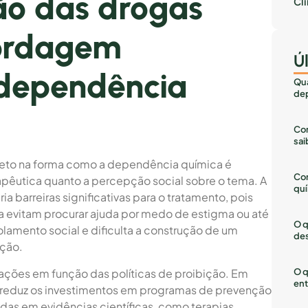
ão das drogas
Cl
bordagem
Ú
 dependência
Qua
dep
Com
sai
ireto na forma como a dependência química é
Co
apêutica quanto a percepção social sobre o tema. A
quí
ia barreiras significativas para o tratamento, pois
 evitam procurar ajuda por medo de estigma ou até
O q
olamento social e dificulta a construção de um
des
ação.
ções em função das políticas de proibição. Em
O q
ent
ue reduz os investimentos em programas de prevenção
eadas em evidências científicas, como terapias