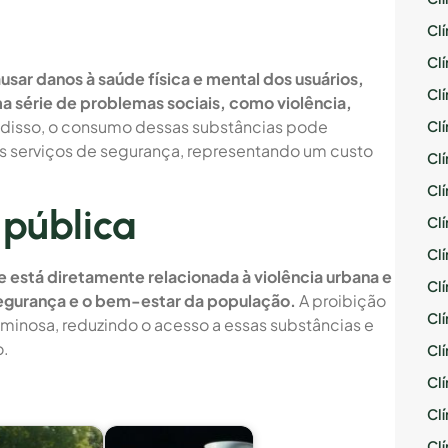
Cl
Cl
ausar danos à saúde física e mental dos usuários,
Cl
 série de problemas sociais, como violência,
disso, o consumo dessas substâncias pode
Cl
os serviços de segurança, representando um custo
Cl
Cl
 pública
Cl
Cl
e está diretamente relacionada à violência urbana e
Cl
segurança e o bem-estar da população.
A proibição
Cl
riminosa, reduzindo o acesso a essas substâncias e
o.
Cl
Cl
Cl
Cl