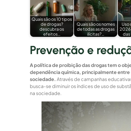
Quais são os 10 tipos
de drogas?
Quais são os nomes
Uso 
descubra os
de todas as drogas
2026:
efeitos…
ilícitas?…
das
Prevenção e reduç
A política de proibição das drogas tem o obj
dependência química, principalmente entre o
sociedade.
Através de campanhas educativas,
busca-se diminuir os índices de uso de substâ
na sociedade.