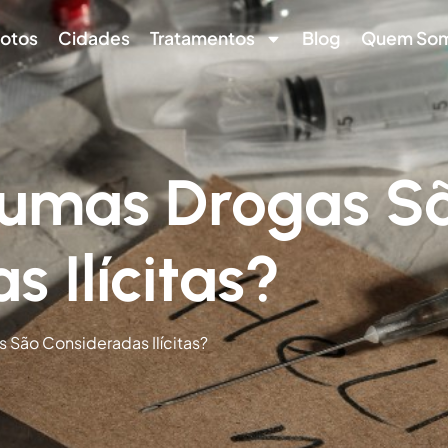
otos
Cidades
Tratamentos
Blog
Quem So
gumas Drogas S
 Ilícitas?
 São Consideradas Ilícitas?