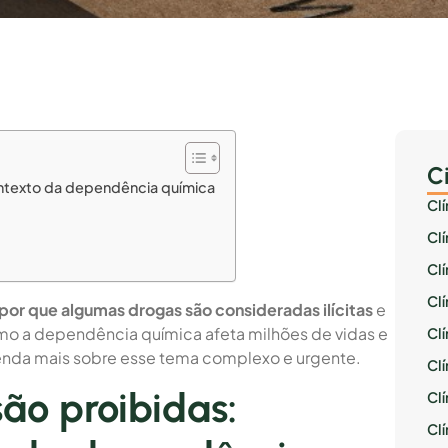
C
ontexto da dependência química
Cl
Cl
Cl
Cl
por que algumas drogas são consideradas ilícitas
e
mo a dependência química afeta milhões de vidas e
Cl
Aprenda mais sobre esse tema complexo e urgente.
Clí
são proibidas:
Cl
Cl