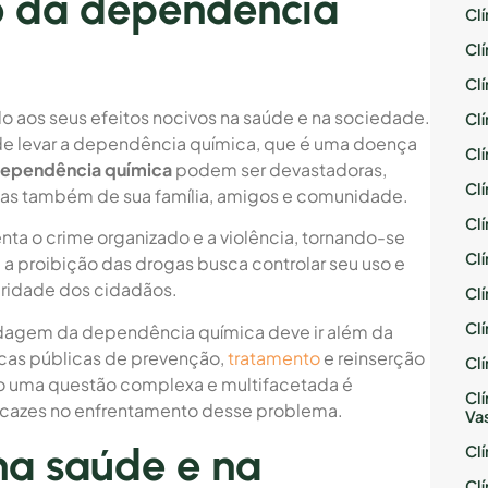
o da dependência
Cl
Cl
Cl
o aos seus efeitos nocivos na saúde e na sociedade.
Cl
de levar a dependência química, que é uma doença
Cl
dependência química
podem ser devastadoras,
Cl
 mas também de sua família, amigos e comunidade.
Cl
nta o crime organizado e a violência, tornando-se
Cl
a proibição das drogas busca controlar seu uso e
egridade dos cidadãos.
Cl
Cl
ordagem da dependência química deve ir além da
cas públicas de prevenção,
tratamento
e reinserção
Cl
 uma questão complexa e multifacetada é
Cl
eficazes no enfrentamento desse problema.
Va
na saúde e na
Cl
Cl