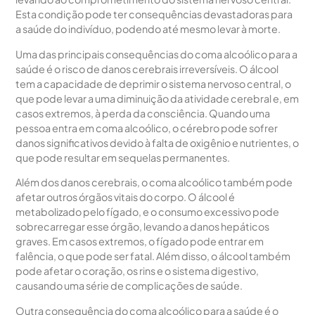
Esta condição pode ter consequências devastadoras para
a saúde do indivíduo, podendo até mesmo levar à morte.
Uma das principais consequências do coma alcoólico para a
saúde é o risco de danos cerebrais irreversíveis. O álcool
tem a capacidade de deprimir o sistema nervoso central, o
que pode levar a uma diminuição da atividade cerebral e, em
casos extremos, à perda da consciência. Quando uma
pessoa entra em coma alcoólico, o cérebro pode sofrer
danos significativos devido à falta de oxigênio e nutrientes, o
que pode resultar em sequelas permanentes.
Além dos danos cerebrais, o coma alcoólico também pode
afetar outros órgãos vitais do corpo. O álcool é
metabolizado pelo fígado, e o consumo excessivo pode
sobrecarregar esse órgão, levando a danos hepáticos
graves. Em casos extremos, o fígado pode entrar em
falência, o que pode ser fatal. Além disso, o álcool também
pode afetar o coração, os rins e o sistema digestivo,
causando uma série de complicações de saúde.
Outra consequência do coma alcoólico para a saúde é o