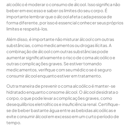
alcoólico é moderar o consumo de álcool. Isso significa não
beber em excesso e saber os limites do seu corpo. É
importante lembrar que o álcool afeta cada pessoa de
forma diferente, por isso é essencial conhecer seus próprios
limites e respeitá-los.
Além disso, é importante não misturar álcool com outras
substâncias, como medicamentos ou drogas ilícitas. A
combinação de álcool com outras substâncias pode
aumentar significativamente o risco de coma alcoólico e
outras complicações graves. Se estiver tomando
medicamentos, verifique com seu médico se é seguro
consumir álcool enquanto estiver em tratamento.
Outra maneira de prevenir o coma alcoólico é manter-se
hidratado enquanto consome álcool. O álcool desidrata o
corpo, o que pode levar a complicações graves, como
desequilíbrios eletrolíticos e insuficiência renal. Certifique-
se de beber bastante água entre as bebidas alcoólicas e
evite consumir álcool em excesso em um curto período de
tempo.