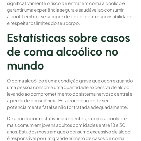
significativamente o risco de entrar em coma alcoólico e
garantir uma experiência segura e saudável ao consumir
álcool. Lembre-se sempre de beber com responsabilidade
e respeitar os limites do seu corpo.
Estatísticas sobre casos
de coma alcoólico no
mundo
O coma alcoólico é uma condição grave que ocorre quando
uma pessoa consome uma quantidade excessiva de álcool,
levando ao comprometimento do sistema nervoso central e
à perda de consciência. Esta condição pode ser
potencialmente fatal se não for tratada adequadamente.
De acordo com estatísticas recentes, o coma alcoólico é
mais comum em jovens adultos com idades entre 18 e 30
anos. Estudos mostram que o consumo excessivo de álcool
é responsável por um grande número de casos de coma