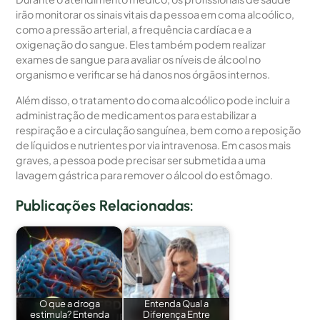
irão monitorar os sinais vitais da pessoa em coma alcoólico,
como a pressão arterial, a frequência cardíaca e a
oxigenação do sangue. Eles também podem realizar
exames de sangue para avaliar os níveis de álcool no
organismo e verificar se há danos nos órgãos internos.
Além disso, o tratamento do coma alcoólico pode incluir a
administração de medicamentos para estabilizar a
respiração e a circulação sanguínea, bem como a reposição
de líquidos e nutrientes por via intravenosa. Em casos mais
graves, a pessoa pode precisar ser submetida a uma
lavagem gástrica para remover o álcool do estômago.
Publicações Relacionadas:
O que a droga
Entenda Qual a
estimula? Entenda
Diferença Entre