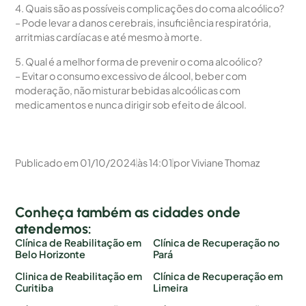
4. Quais são as possíveis complicações do coma alcoólico?
– Pode levar a danos cerebrais, insuficiência respiratória,
arritmias cardíacas e até mesmo à morte.
5. Qual é a melhor forma de prevenir o coma alcoólico?
– Evitar o consumo excessivo de álcool, beber com
moderação, não misturar bebidas alcoólicas com
medicamentos e nunca dirigir sob efeito de álcool.
Publicado em
01/10/2024
às
14:01
por
Viviane Thomaz
Conheça também as cidades onde
atendemos:
Clínica de Reabilitação em
Clínica de Recuperação no
Belo Horizonte
Pará
Clinica de Reabilitação em
Clínica de Recuperação em
Curitiba
Limeira