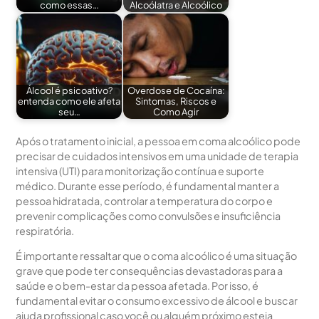
como essas…
Alcoólatra e Alcoólico
Álcool é psicoativo?
Overdose de Cocaína:
entenda como ele afeta
Sintomas, Riscos e
seu…
Como Agir
Após o tratamento inicial, a pessoa em coma alcoólico pode
precisar de cuidados intensivos em uma unidade de terapia
intensiva (UTI) para monitorização contínua e suporte
médico. Durante esse período, é fundamental manter a
pessoa hidratada, controlar a temperatura do corpo e
prevenir complicações como convulsões e insuficiência
respiratória.
É importante ressaltar que o coma alcoólico é uma situação
grave que pode ter consequências devastadoras para a
saúde e o bem-estar da pessoa afetada. Por isso, é
fundamental evitar o consumo excessivo de álcool e buscar
ajuda profissional caso você ou alguém próximo esteja