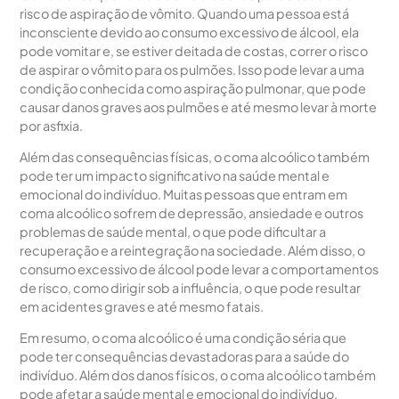
risco de aspiração de vômito. Quando uma pessoa está
inconsciente devido ao consumo excessivo de álcool, ela
pode vomitar e, se estiver deitada de costas, correr o risco
de aspirar o vômito para os pulmões. Isso pode levar a uma
condição conhecida como aspiração pulmonar, que pode
causar danos graves aos pulmões e até mesmo levar à morte
por asfixia.
Além das consequências físicas, o coma alcoólico também
pode ter um impacto significativo na saúde mental e
emocional do indivíduo. Muitas pessoas que entram em
coma alcoólico sofrem de depressão, ansiedade e outros
problemas de saúde mental, o que pode dificultar a
recuperação e a reintegração na sociedade. Além disso, o
consumo excessivo de álcool pode levar a comportamentos
de risco, como dirigir sob a influência, o que pode resultar
em acidentes graves e até mesmo fatais.
Em resumo, o coma alcoólico é uma condição séria que
pode ter consequências devastadoras para a saúde do
indivíduo. Além dos danos físicos, o coma alcoólico também
pode afetar a saúde mental e emocional do indivíduo,