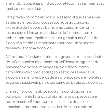
afetando não apenas o indivíduo afetado, mas também suas
famílias e comunidades.
Para prevenir o coma alcoólico, é essencial que as pessoas
estejam cientes dos riscos associados ao consumo
excessivo de álcool e saibam como consumir de forma
responsável. Limitar a quantidade de álcool consumida,
beber com moderação e nunca dirigir sob a influência do
álcool são medidas importantes para reduzir o risco de
desenvolver coma alcoólico.
Além disso, é fundamental que os governos e as autoridades
de saúde pública implementem políticas e programas de
prevenção do consumo excessivo de álcool, como
campanhas de conscientização, restrições à venda de
álcool para menores de idade e a promoção de ambientes
seguros e saudáveis para o consumo de bebidas alcoólicas.
Em resumo, o coma alcoólico é uma condição séria e
potencialmente fatal que afeta milhares de pessoas em
todo o mundo. É importante estar ciente dos riscos
associados ao consumo excessivo de álcool e adotar