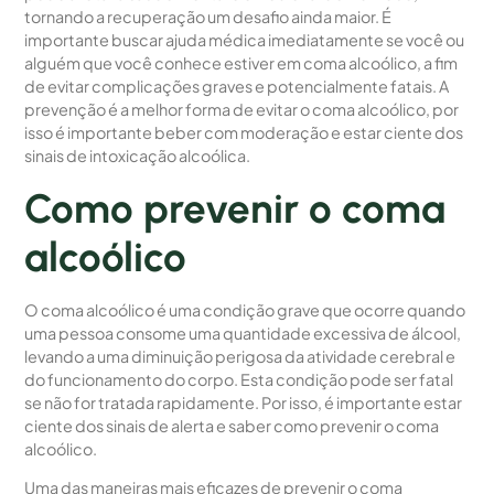
tornando a recuperação um desafio ainda maior. É
importante buscar ajuda médica imediatamente se você ou
alguém que você conhece estiver em coma alcoólico, a fim
de evitar complicações graves e potencialmente fatais. A
prevenção é a melhor forma de evitar o coma alcoólico, por
isso é importante beber com moderação e estar ciente dos
sinais de intoxicação alcoólica.
Como prevenir o coma
alcoólico
O coma alcoólico é uma condição grave que ocorre quando
uma pessoa consome uma quantidade excessiva de álcool,
levando a uma diminuição perigosa da atividade cerebral e
do funcionamento do corpo. Esta condição pode ser fatal
se não for tratada rapidamente. Por isso, é importante estar
ciente dos sinais de alerta e saber como prevenir o coma
alcoólico.
Uma das maneiras mais eficazes de prevenir o coma