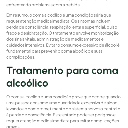
enfrentando problemas com a bebida.
Em resumo, o coma alcoólico é uma condição séria que
requer atenção médica imediata. Os sintomas incluem
perda de consciência, respiração lenta e superficial, pulso
fraco e desidratação. O tratamento envolve monitorização
dos sinais vitais, administração de medicamentos e
cuidados intensivos. Evitar o consumo excessivo de álcool é
fundamental para prevenir o coma alcoólico e suas
complicações.
Tratamento para coma
alcoólico
O coma alcoólico é uma condição grave que ocorre quando
uma pessoa consome uma quantidade excessiva de álcool,
levando ao comprometimento do sistema nervoso central e
à perda de consciência. Este estado pode ser perigoso e
requer atenção médica imediata para evitar complicações
graves.