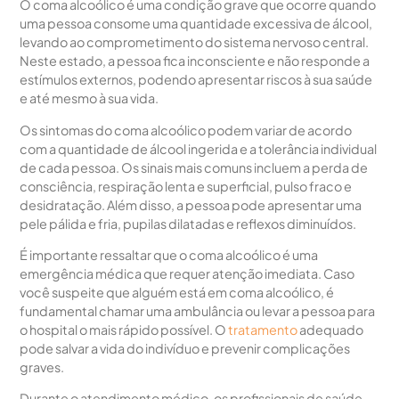
O coma alcoólico é uma condição grave que ocorre quando
uma pessoa consome uma quantidade excessiva de álcool,
levando ao comprometimento do sistema nervoso central.
Neste estado, a pessoa fica inconsciente e não responde a
estímulos externos, podendo apresentar riscos à sua saúde
e até mesmo à sua vida.
Os sintomas do coma alcoólico podem variar de acordo
com a quantidade de álcool ingerida e a tolerância individual
de cada pessoa. Os sinais mais comuns incluem a perda de
consciência, respiração lenta e superficial, pulso fraco e
desidratação. Além disso, a pessoa pode apresentar uma
pele pálida e fria, pupilas dilatadas e reflexos diminuídos.
É importante ressaltar que o coma alcoólico é uma
emergência médica que requer atenção imediata. Caso
você suspeite que alguém está em coma alcoólico, é
fundamental chamar uma ambulância ou levar a pessoa para
o hospital o mais rápido possível. O
tratamento
adequado
pode salvar a vida do indivíduo e prevenir complicações
graves.
Durante o atendimento médico, os profissionais de saúde