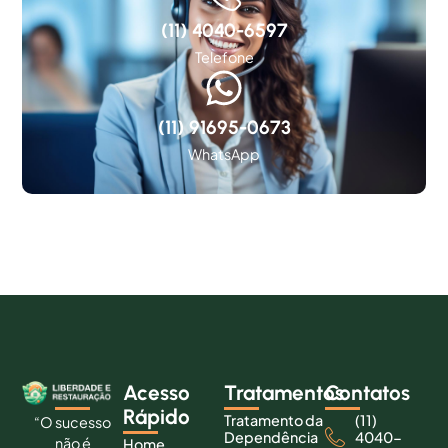
(11) 4040-6597
Telefone
(11) 91695-0673
WhatsApp
Acesso
Tratamentos
Contatos
Rápido
Tratamento da
(11)
“O sucesso
Dependência
4040-
não é
Home