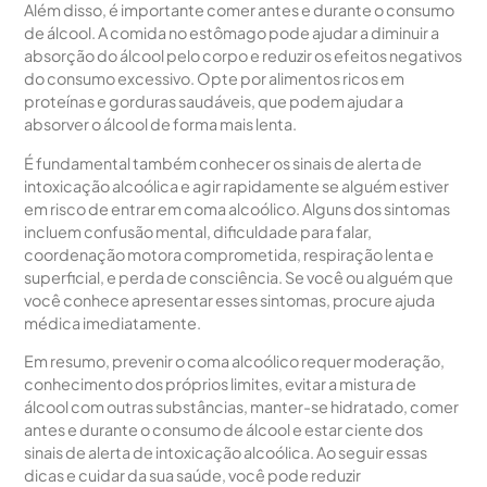
Além disso, é importante comer antes e durante o consumo
de álcool. A comida no estômago pode ajudar a diminuir a
absorção do álcool pelo corpo e reduzir os efeitos negativos
do consumo excessivo. Opte por alimentos ricos em
proteínas e gorduras saudáveis, que podem ajudar a
absorver o álcool de forma mais lenta.
É fundamental também conhecer os sinais de alerta de
intoxicação alcoólica e agir rapidamente se alguém estiver
em risco de entrar em coma alcoólico. Alguns dos sintomas
incluem confusão mental, dificuldade para falar,
coordenação motora comprometida, respiração lenta e
superficial, e perda de consciência. Se você ou alguém que
você conhece apresentar esses sintomas, procure ajuda
médica imediatamente.
Em resumo, prevenir o coma alcoólico requer moderação,
conhecimento dos próprios limites, evitar a mistura de
álcool com outras substâncias, manter-se hidratado, comer
antes e durante o consumo de álcool e estar ciente dos
sinais de alerta de intoxicação alcoólica. Ao seguir essas
dicas e cuidar da sua saúde, você pode reduzir