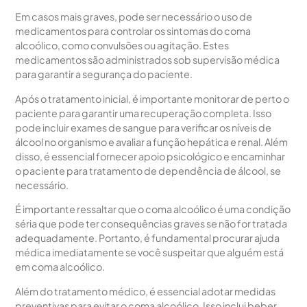
Em casos mais graves, pode ser necessário o uso de
medicamentos para controlar os sintomas do coma
alcoólico, como convulsões ou agitação. Estes
medicamentos são administrados sob supervisão médica
para garantir a segurança do paciente.
Após o tratamento inicial, é importante monitorar de perto o
paciente para garantir uma recuperação completa. Isso
pode incluir exames de sangue para verificar os níveis de
álcool no organismo e avaliar a função hepática e renal. Além
disso, é essencial fornecer apoio psicológico e encaminhar
o paciente para tratamento de dependência de álcool, se
necessário.
É importante ressaltar que o coma alcoólico é uma condição
séria que pode ter consequências graves se não for tratada
adequadamente. Portanto, é fundamental procurar ajuda
médica imediatamente se você suspeitar que alguém está
em coma alcoólico.
Além do tratamento médico, é essencial adotar medidas
preventivas para evitar o coma alcoólico. Isso inclui beber