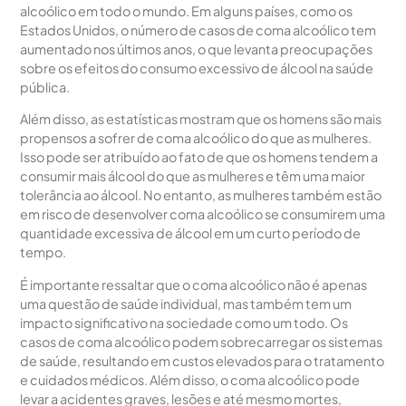
alcoólico em todo o mundo. Em alguns países, como os
Estados Unidos, o número de casos de coma alcoólico tem
aumentado nos últimos anos, o que levanta preocupações
sobre os efeitos do consumo excessivo de álcool na saúde
pública.
Além disso, as estatísticas mostram que os homens são mais
propensos a sofrer de coma alcoólico do que as mulheres.
Isso pode ser atribuído ao fato de que os homens tendem a
consumir mais álcool do que as mulheres e têm uma maior
tolerância ao álcool. No entanto, as mulheres também estão
em risco de desenvolver coma alcoólico se consumirem uma
quantidade excessiva de álcool em um curto período de
tempo.
É importante ressaltar que o coma alcoólico não é apenas
uma questão de saúde individual, mas também tem um
impacto significativo na sociedade como um todo. Os
casos de coma alcoólico podem sobrecarregar os sistemas
de saúde, resultando em custos elevados para o tratamento
e cuidados médicos. Além disso, o coma alcoólico pode
levar a acidentes graves, lesões e até mesmo mortes,