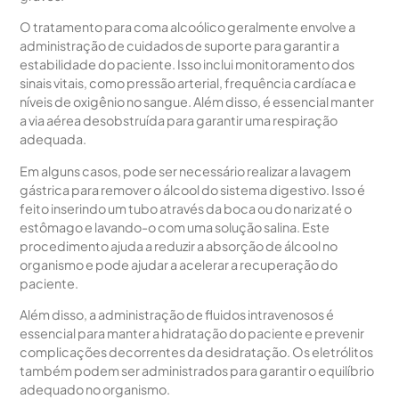
O tratamento para coma alcoólico geralmente envolve a
administração de cuidados de suporte para garantir a
estabilidade do paciente. Isso inclui monitoramento dos
sinais vitais, como pressão arterial, frequência cardíaca e
níveis de oxigênio no sangue. Além disso, é essencial manter
a via aérea desobstruída para garantir uma respiração
adequada.
Em alguns casos, pode ser necessário realizar a lavagem
gástrica para remover o álcool do sistema digestivo. Isso é
feito inserindo um tubo através da boca ou do nariz até o
estômago e lavando-o com uma solução salina. Este
procedimento ajuda a reduzir a absorção de álcool no
organismo e pode ajudar a acelerar a recuperação do
paciente.
Além disso, a administração de fluidos intravenosos é
essencial para manter a hidratação do paciente e prevenir
complicações decorrentes da desidratação. Os eletrólitos
também podem ser administrados para garantir o equilíbrio
adequado no organismo.